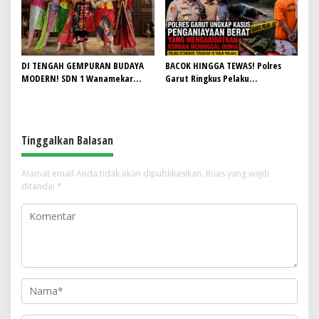
Penjualan Seragam Ikut Jadi
Sorotan
DI TENGAH GEMPURAN BUDAYA
BACOK HINGGA TEWAS! Polres
MODERN! SDN 1 Wanamekar
Garut Ringkus Pelaku
Lahirkan Generasi Penari Sunda,
Penganiayaan Brutal di
Menjaga Warisan Leluhur dari
Banyuresmi, Terancam 10 Tahun
Ruang Kelas
Penjara
Tinggalkan Balasan
Alamat email Anda tidak akan dipublikasikan.
Ruas yang wajib
ditandai
*