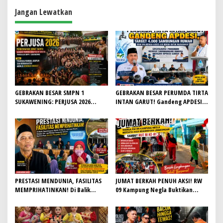
Jangan Lewatkan
GEBRAKAN BESAR SMPN 1
GEBRAKAN BESAR PERUMDA TIRTA
SUKAWENING: PERJUSA 2026
INTAN GARUT! Gandeng APDESI,
TEMPA KARAKTER, DISIPLIN, DAN
Target 4.000 Sambungan Rumah
JIWA KEPANDUAN SISWA
Demi Wujudkan Akses Air Bersih
untuk Masyarakat
PRESTASI MENDUNIA, FASILITAS
JUMAT BERKAH PENUH AKSI! RW
MEMPRIHATINKAN! Di Balik
09 Kampung Negla Buktikan
Gemilangnya SMAN 26 Garut,
Gotong Royong Bukan Sekadar
Lapangan Hoki Rusak, Masjid Tak
Slogan, Warga Bersatu Sambut
Lagi Mampu Tampung Jamaah,
HUT RI ke-81