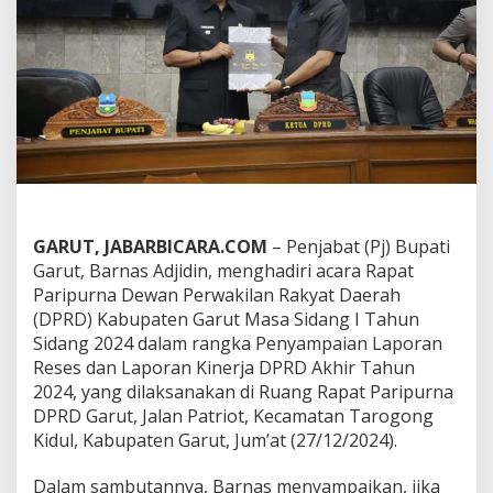
a
d
i
r
i
R
a
p
a
t
P
a
r
GARUT, JABARBICARA.COM
– Penjabat (Pj) Bupati
i
Garut, Barnas Adjidin, menghadiri acara Rapat
p
Paripurna Dewan Perwakilan Rakyat Daerah
u
(DPRD) Kabupaten Garut Masa Sidang I Tahun
r
n
Sidang 2024 dalam rangka Penyampaian Laporan
a
Reses dan Laporan Kinerja DPRD Akhir Tahun
D
2024, yang dilaksanakan di Ruang Rapat Paripurna
P
DPRD Garut, Jalan Patriot, Kecamatan Tarogong
R
Kidul, Kabupaten Garut, Jum’at (27/12/2024).
D
Dalam sambutannya, Barnas menyampaikan, jika