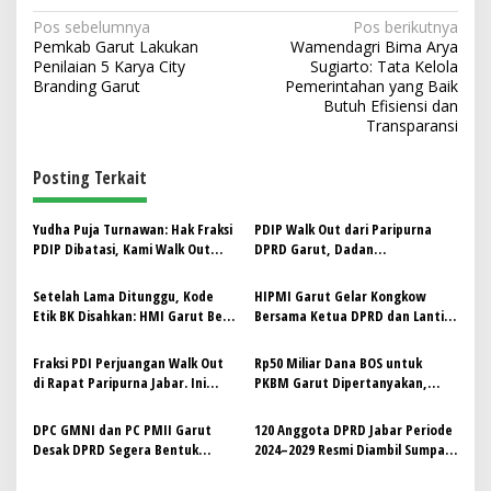
N
Pos sebelumnya
Pos berikutnya
Pemkab Garut Lakukan
Wamendagri Bima Arya
a
Penilaian 5 Karya City
Sugiarto: Tata Kelola
v
Branding Garut
Pemerintahan yang Baik
Butuh Efisiensi dan
i
Transparansi
g
Posting Terkait
a
s
Yudha Puja Turnawan: Hak Fraksi
PDIP Walk Out dari Paripurna
i
PDIP Dibatasi, Kami Walk Out
DPRD Garut, Dadan
p
dari Sidang Paripurna
Wahdiansyah: “Ada Apa? Ini
Pengkerangkengan Terhadap
Setelah Lama Ditunggu, Kode
HIPMI Garut Gelar Kongkow
o
PDIP”
Etik BK Disahkan: HMI Garut Beri
Bersama Ketua DPRD dan Lantik
s
Apresiasi dan Seruan Pengawalan
HIPMI Peduli, Dorong Sinergi
Politik-Ekonomi Daerah
Fraksi PDI Perjuangan Walk Out
Rp50 Miliar Dana BOS untuk
di Rapat Paripurna Jabar. Ini
PKBM Garut Dipertanyakan,
Alasannya!!
DPRD Siapkan Tim Verifikasi
DPC GMNI dan PC PMII Garut
120 Anggota DPRD Jabar Periode
Desak DPRD Segera Bentuk
2024–2029 Resmi Diambil Sumpah
Pansus BUMD
dan Janjinya