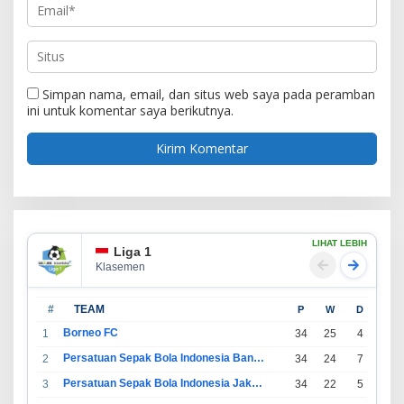
Simpan nama, email, dan situs web saya pada peramban
ini untuk komentar saya berikutnya.
LIHAT LEBIH
Liga 1
Klasemen
#
TEAM
P
W
D
L
Borneo FC
1
34
25
4
5
Persatuan Sepak Bola Indonesia Bandung
2
34
24
7
3
Persatuan Sepak Bola Indonesia Jakarta
3
34
22
5
7