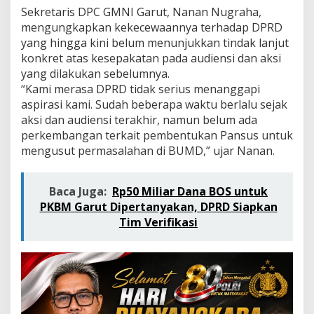
t
Sekretaris DPC GMNI Garut, Nanan Nugraha,
u
mengungkapkan kekecewaannya terhadap DPRD
k
yang hingga kini belum menunjukkan tindak lanjut
P
a
konkret atas kesepakatan pada audiensi dan aksi
n
yang dilakukan sebelumnya.
s
“Kami merasa DPRD tidak serius menanggapi
u
aspirasi kami. Sudah beberapa waktu berlalu sejak
s
B
aksi dan audiensi terakhir, namun belum ada
U
perkembangan terkait pembentukan Pansus untuk
M
mengusut permasalahan di BUMD,” ujar Nanan.
D
Baca Juga:
Rp50 Miliar Dana BOS untuk
PKBM Garut Dipertanyakan, DPRD Siapkan
Tim Verifikasi