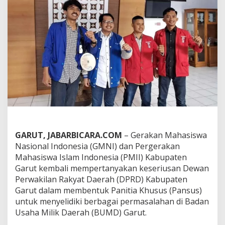
I
I
G
a
r
u
t
D
e
s
a
k
D
P
R
GARUT, JABARBICARA.COM
– Gerakan Mahasiswa
D
Nasional Indonesia (GMNI) dan Pergerakan
S
e
Mahasiswa Islam Indonesia (PMII) Kabupaten
g
Garut kembali mempertanyakan keseriusan Dewan
e
Perwakilan Rakyat Daerah (DPRD) Kabupaten
r
Garut dalam membentuk Panitia Khusus (Pansus)
a
untuk menyelidiki berbagai permasalahan di Badan
B
e
Usaha Milik Daerah (BUMD) Garut.
n