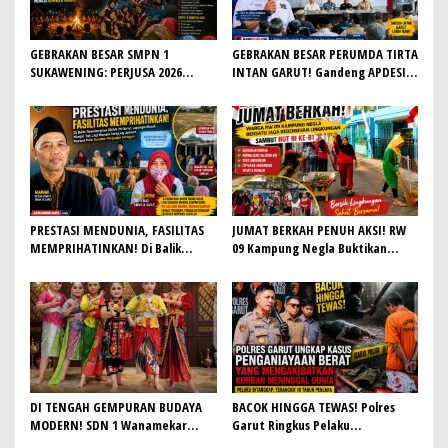
GEBRAKAN BESAR SMPN 1
GEBRAKAN BESAR PERUMDA TIRTA
SUKAWENING: PERJUSA 2026
INTAN GARUT! Gandeng APDESI,
TEMPA KARAKTER, DISIPLIN, DAN
Target 4.000 Sambungan Rumah
JIWA KEPANDUAN SISWA
Demi Wujudkan Akses Air Bersih
untuk Masyarakat
PRESTASI MENDUNIA, FASILITAS
JUMAT BERKAH PENUH AKSI! RW
MEMPRIHATINKAN! Di Balik
09 Kampung Negla Buktikan
Gemilangnya SMAN 26 Garut,
Gotong Royong Bukan Sekadar
Lapangan Hoki Rusak, Masjid Tak
Slogan, Warga Bersatu Sambut
Lagi Mampu Tampung Jamaah,
HUT RI ke-81
Penjualan Seragam Ikut Jadi
Sorotan
DI TENGAH GEMPURAN BUDAYA
BACOK HINGGA TEWAS! Polres
MODERN! SDN 1 Wanamekar
Garut Ringkus Pelaku
Lahirkan Generasi Penari Sunda,
Penganiayaan Brutal di