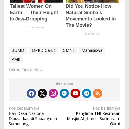
BUMD
DPRD Garut
GMNI
Mahasiswa
PMII
Editor: Tim Redaksi
Ikuti Kami
N
Pos sebelumnya
Pos berikutnya
Hari Desa Nasional
Panglima TNI Resmikan
a
Dipusatkan di Subang dan
Masjid Al-Jihan di Sucinaraja-
v
Sumedang
Garut