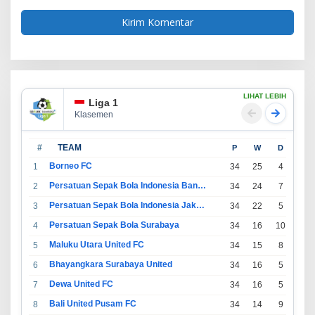
LIHAT LEBIH
Liga 1
Klasemen
#
TEAM
P
W
D
L
Borneo FC
1
34
25
4
5
Persatuan Sepak Bola Indonesia Bandung
2
34
24
7
3
Persatuan Sepak Bola Indonesia Jakarta
3
34
22
5
7
Persatuan Sepak Bola Surabaya
4
34
16
10
8
Maluku Utara United FC
5
34
15
8
11
Bhayangkara Surabaya United
6
34
16
5
13
Dewa United FC
7
34
16
5
13
Bali United Pusam FC
8
34
14
9
11