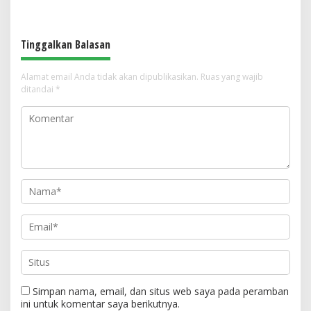
Menjaga Warisan Leluhur dari
Banyuresmi, Terancam 10 Tahun
Ruang Kelas
Penjara
Tinggalkan Balasan
Alamat email Anda tidak akan dipublikasikan.
Ruas yang wajib
ditandai
*
Simpan nama, email, dan situs web saya pada peramban
ini untuk komentar saya berikutnya.