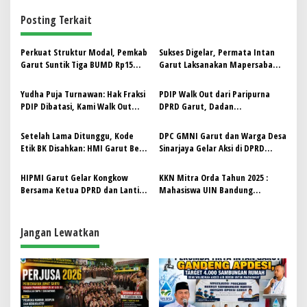
i
Posting Terkait
g
a
Perkuat Struktur Modal, Pemkab
Sukses Digelar, Permata Intan
s
Garut Suntik Tiga BUMD Rp15
Garut Laksanakan Mapersaba
Miliar pada 2026
Raya 2025 di Islamic Center
i
Yudha Puja Turnawan: Hak Fraksi
PDIP Walk Out dari Paripurna
p
PDIP Dibatasi, Kami Walk Out
DPRD Garut, Dadan
dari Sidang Paripurna
Wahdiansyah: “Ada Apa? Ini
o
Pengkerangkengan Terhadap
Setelah Lama Ditunggu, Kode
DPC GMNI Garut dan Warga Desa
s
PDIP”
Etik BK Disahkan: HMI Garut Beri
Sinarjaya Gelar Aksi di DPRD
Apresiasi dan Seruan Pengawalan
Garut, Tuntut Perlindungan Aset
Negara di Puncak Guha
HIPMI Garut Gelar Kongkow
KKN Mitra Orda Tahun 2025 :
Bersama Ketua DPRD dan Lantik
Mahasiswa UIN Bandung
HIPMI Peduli, Dorong Sinergi
Diharapkan Jadi Penggerak
Politik-Ekonomi Daerah
Transformasi Sosial di Garut
Jangan Lewatkan