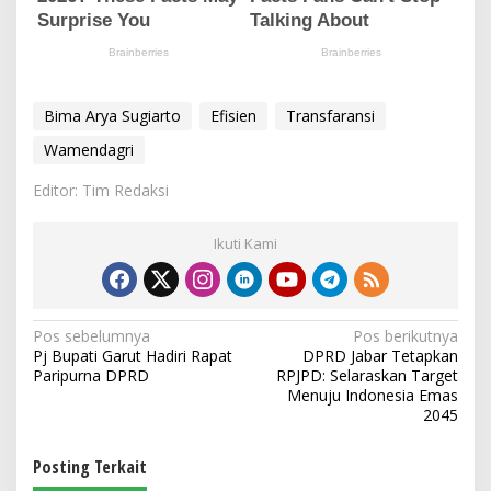
Bima Arya Sugiarto
Efisien
Transfaransi
Wamendagri
Editor: Tim Redaksi
Ikuti Kami
N
Pos sebelumnya
Pos berikutnya
Pj Bupati Garut Hadiri Rapat
DPRD Jabar Tetapkan
a
Paripurna DPRD
RPJPD: Selaraskan Target
v
Menuju Indonesia Emas
2045
i
g
Posting Terkait