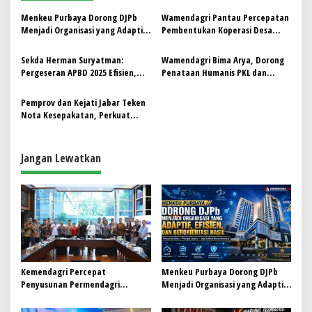
a
s
Menkeu Purbaya Dorong DJPb
Wamendagri Pantau Percepatan
Menjadi Organisasi yang Adaptif,
Pembentukan Koperasi Desa
i
Efisien, dan Berorientasi Hasil
Merah Putih Garut
p
Sekda Herman Suryatman:
Wamendagri Bima Arya, Dorong
Pergeseran APBD 2025 Efisien,
Penataan Humanis PKL dan
o
Akuntabel, dan Transparan
Pengembangan Kreativitas di
s
Garut
Pemprov dan Kejati Jabar Teken
Nota Kesepakatan, Perkuat
Transparansi dan Kepastian
Jangan Lewatkan
Kemendagri Percepat
Menkeu Purbaya Dorong DJPb
Penyusunan Permendagri
Menjadi Organisasi yang Adaptif,
ITKPDN Sebelum Oktober 2026
Efisien, dan Berorientasi Hasil