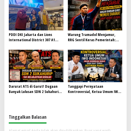
PDDI DKI Jakarta dan Lions
Warung Tramadol Menjamur,
International District 307 A1
RRG Sentil Keras Pemerintah:
Perkuat Kolaborasi, Dorong
Jangan Biarkan Garut Menuju
Gerakan Donor Darah Modern
Darurat Obat Keras Ilegal
Darurat ATS di Garut! Dugaan
Tanggapi Pernyataan
Banyak Lulusan SDN 2 Sukahurip
Kontroversial, Ketua Umum IWO
Tak Melanjutkan Sekolah, Dewan
Indonesia Siap Bersurat dan
Pendidikan, Disdik dan DPRD Siap
Temui Hotman Paris: Jaga
Turun ke Lapangan
Marwah Pers Lewat Dialog
Terbuka
Tinggalkan Balasan
Alamat email Anda tidak akan dipublikasikan.
Ruas yang wajib