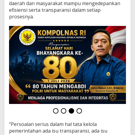
m
daerah dan masyarakat mampu mengedepankan
e
efisiensi serta transparansi dalam setiap
r
prosesnya.
i
n
t
a
h
a
n
y
a
n
g
B
a
i
k
B
u
t
u
h
“Persoalan serius dalam hal tata kelola
E
pemerintahan ada isu transparansi, ada isu
f