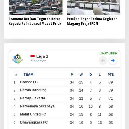
Pramono Berikan Teguran Keras
Pemkab Bogor Terima Kegiatan
Kepada Pelindo soal Macet Priok
Magang Praja IPDN
LIHAT LEBIH
Liga 1
Klasemen
#
TEAM
P
W
D
L
PTS
Borneo FC
1
34
25
4
5
79
Persib Bandung
2
34
24
7
3
79
Persija Jakarta
3
34
22
5
7
71
Persebaya Surabaya
4
34
16
10
8
58
Malut United FC
5
34
15
8
11
53
Bhayangkara FC
6
34
16
5
13
53