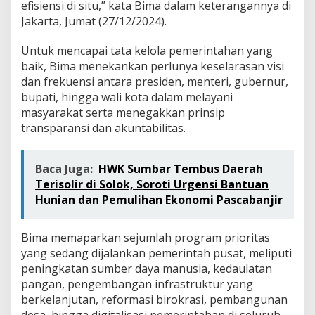
efisiensi di situ,” kata Bima dalam keterangannya di
i
s
Jakarta, Jumat (27/12/2024).
i
e
Untuk mencapai tata kelola pemerintahan yang
n
baik, Bima menekankan perlunya keselarasan visi
s
dan frekuensi antara presiden, menteri, gubernur,
i
d
bupati, hingga wali kota dalam melayani
a
masyarakat serta menegakkan prinsip
n
transparansi dan akuntabilitas.
T
r
a
Baca Juga:
HWK Sumbar Tembus Daerah
n
s
Terisolir di Solok, Soroti Urgensi Bantuan
p
Hunian dan Pemulihan Ekonomi Pascabanjir
a
r
a
Bima memaparkan sejumlah program prioritas
n
yang sedang dijalankan pemerintah pusat, meliputi
s
peningkatan sumber daya manusia, kedaulatan
i
pangan, pengembangan infrastruktur yang
berkelanjutan, reformasi birokrasi, pembangunan