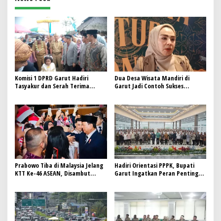
Komisi 1 DPRD Garut Hadiri
Dua Desa Wisata Mandiri di
Tasyakur dan Serah Terima
Garut Jadi Contoh Sukses
Jabatan Pj. Kades Sindangraja
Pariwisata Berbasis Masyarakat
Wanaraja
Prabowo Tiba di Malaysia Jelang
Hadiri Orientasi PPPK, Bupati
KTT Ke-46 ASEAN, Disambut
Garut Ingatkan Peran Penting
Antusias Diaspora
PPPK sebagai Pelayan Publik