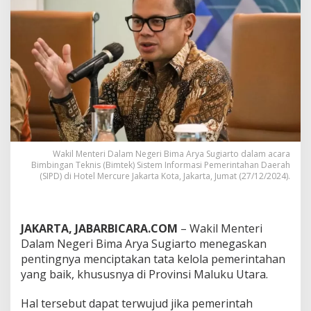
A
r
y
a
S
u
g
i
a
r
t
o
:
Wakil Menteri Dalam Negeri Bima Arya Sugiarto dalam acara
T
Bimbingan Teknis (Bimtek) Sistem Informasi Pemerintahan Daerah
(SIPD) di Hotel Mercure Jakarta Kota, Jakarta, Jumat (27/12/2024).
a
t
a
K
e
JAKARTA, JABARBICARA.COM
– Wakil Menteri
l
Dalam Negeri Bima Arya Sugiarto menegaskan
o
pentingnya menciptakan tata kelola pemerintahan
l
yang baik, khususnya di Provinsi Maluku Utara.
a
P
e
Hal tersebut dapat terwujud jika pemerintah