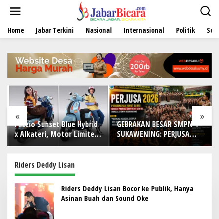
L
e
w
Home
Jabar Terkini
Nasional
Internasional
Politik
Sen
a
t
i
k
e
k
o
n
t
e
«
»
n
Fazzio Sunset Blue Hybrid
GEBRAKAN BESAR SMPN 1
D
x Alkateri, Motor Limited
SUKAWENING: PERJUSA
T
Edition Buat Nyempurnain
2026 TEMPA KARAKTER,
I
Look Retro-Future Lo
DISIPLIN, DAN JIWA
B
KEPANDUAN SISWA
d
Riders Deddy Lisan
d
Riders Deddy Lisan Bocor ke Publik, Hanya
Asinan Buah dan Sound Oke