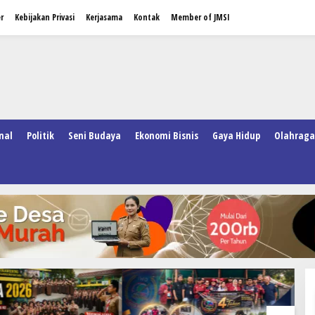
r
Kebijakan Privasi
Kerjasama
Kontak
Member of JMSI
nal
Politik
Seni Budaya
Ekonomi Bisnis
Gaya Hidup
Olahraga