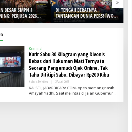
»
AH BERATNYA
Lomba Foto LRT Hadirkan
H
AN DUNIA PERS! IWO
Hadiah Menarik, Ini Syaratnya
D
ia Kota Bekasi Rayakan
Ke
4 dengan Doa, Tabur
Pe
an Aksi Sosial Sarat
KG
Kriminal
Kurir Sabu 30 Kilogram yang Divonis
Bebas dari Hukuman Mati Ternyata
Seorang Pengemudi Ojek Online, Tak
Tahu Dititipi Sabu, Dibayar Rp200 Ribu
Hukum
,
Peristiwa
|
27 April 2025
O
L
KALSEL, JABARBICARA.COM- Apes memang nasib
E
Amsyah Yadhi. Saat melintas di Jalan Gubernur
H
A
D
M
I
N