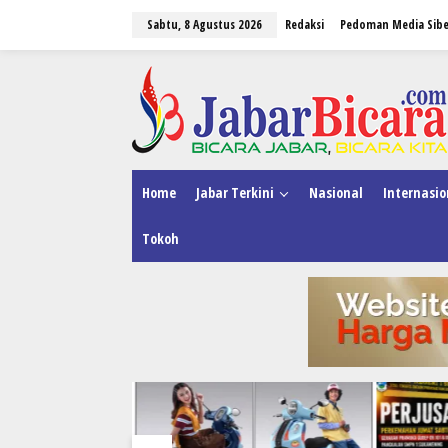
L
Sabtu, 8 Agustus 2026
Redaksi
Pedoman Media Sibe
e
w
a
tutup
t
i
k
e
k
o
n
Home
Jabar Terkini
Nasional
Internasio
t
e
Tokoh
n