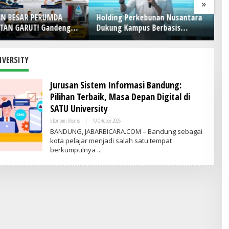
»
Holding Perkebunan Nusantara
PRESTASI MENDUNIA, FASILIT
Dukung Kampus Berbasis
MEMPRIHATINKAN! Di Balik
Perkebunan, Arya Sandhiyudha
Gemilangnya SMAN 26 Garut,
Jadi Mahasiswa Angkatan
Lapangan Hoki Rusak, Masjid
Pertama Magister ITSI
Tak Lagi Mampu Tampung
IVERSITY
Jamaah, Penjualan Seragam
Ikut Jadi Sorotan
Jurusan Sistem Informasi Bandung:
Pilihan Terbaik, Masa Depan Digital di
SATU University
Ekonomi Bisnis
|
10 Oktober 2025
O
L
BANDUNG, JABARBICARA.COM – Bandung sebagai
E
kota pelajar menjadi salah satu tempat
H
berkumpulnya
V
R
I
T
I
M
E
S
I
N
D
O