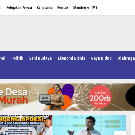
r
Kebijakan Privasi
Kerjasama
Kontak
Member of JMSI
nal
Politik
Seni Budaya
Ekonomi Bisnis
Gaya Hidup
Olahraga