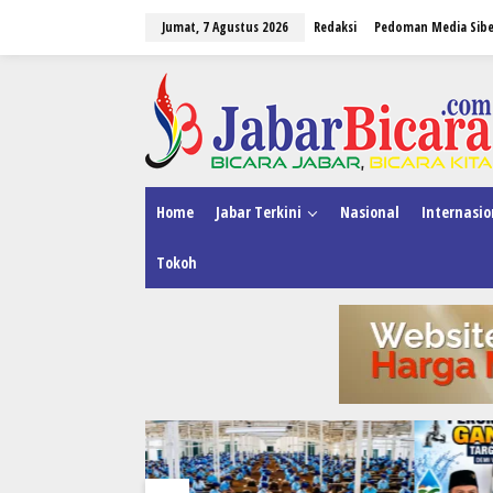
L
Jumat, 7 Agustus 2026
Redaksi
Pedoman Media Sibe
e
w
a
tutup
t
i
k
e
k
o
n
Home
Jabar Terkini
Nasional
Internasio
t
e
Tokoh
n