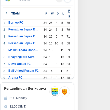
AS
JUMAT BERKAH PENUH AKSI! RW
Hadirkan BRIF Sunday 
P
09 Kampung Negla Buktikan
Corner, BRI Finance M
#
TEAM
P
W
D
L
T
S
Gotong Royong Bukan Sekadar
Warga Bali Wujudkan M
Slogan, Warga Bersatu Sambut
Impian
Borneo FC
1
34
25
4
5
79
HUT RI ke-81
Persatuan Sepak Bola Indonesia Bandung
2
34
24
7
3
79
Persatuan Sepak Bola Indonesia Jakarta
3
34
22
5
7
71
Persatuan Sepak Bola Surabaya
4
34
16
10
8
58
Maluku Utara United FC
5
34
15
8
11
53
Bhayangkara Surabaya United
6
34
16
5
13
53
Dewa United FC
7
34
16
5
13
53
Bali United Pusam FC
8
34
14
9
11
51
Arema FC
9
34
13
9
12
48
1
Persatuan Sepak Bola Indonesia Tangerang
34
13
6
15
45
0
Pertandingan Berikutnya
1
PSIM Yogyakarta
34
11
12
11
45
1
31/8 Monday
1
Persatuan Sepakbola Indonesia Kediri
34
11
6
17
39
12:00 (GMT)
2