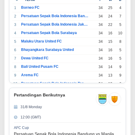
Borneo FC
1
34
25
4
5
Persatuan Sepak Bola Indonesia Bandung
2
34
24
7
3
Persatuan Sepak Bola Indonesia Jakarta
3
34
22
5
7
Persatuan Sepak Bola Surabaya
4
34
16
10
8
Maluku Utara United FC
5
34
15
8
11
Bhayangkara Surabaya United
6
34
16
5
13
Dewa United FC
7
34
16
5
13
Bali United Pusam FC
8
34
14
9
11
Arema FC
9
34
13
9
12
Persatuan Sepak Bola Indonesia Tangerang
10
34
13
6
15
PSIM Yogyakarta
11
34
11
12
11
Pertandingan Berikutnya
Persatuan Sepakbola Indonesia Kediri
12
34
11
6
17
31/8 Monday
Perserikatan Sepak Bola Indonesia Jepara
13
34
9
9
16
12:00 (GMT)
Madura United FC
14
34
9
8
17
Persatuan Sepakbola Makassar
15
34
8
10
16
AFC Cup
Persatuan Sepak Bola Indonesia Bandung vs Manila Digger FC
Persis Solo
16
34
8
10
16