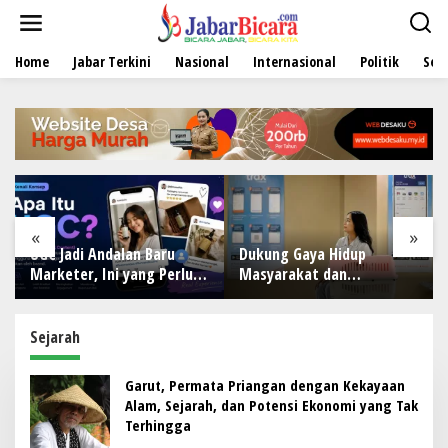
L
e
w
Home
Jabar Terkini
Nasional
Internasional
Politik
Sen
a
t
i
k
e
k
o
n
t
e
«
»
n
di Andalan Baru
Dukung Gaya Hidup
Dua Lagu 
er, Ini yang Perlu
Masyarakat dan
VI/Mulawa
ahui Sebelum Ikut
Kesejahteraan Hewan, KAI
TNI Krido 
ni
Logistik Layani Lebih dari
Ikon Singi
90 Ribu Hewan Peliharaan
HUT Ke-81 
Sejarah
pada Semester I 2026
Garut, Permata Priangan dengan Kekayaan
Alam, Sejarah, dan Potensi Ekonomi yang Tak
Terhingga