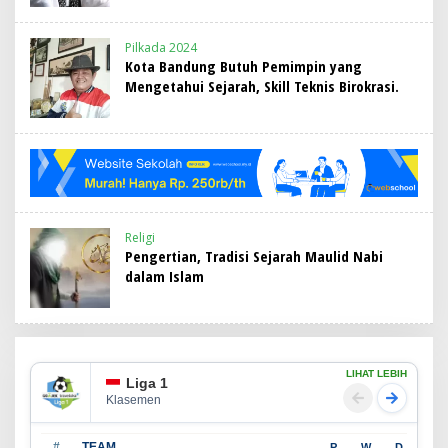
Pilkada 2024
Kota Bandung Butuh Pemimpin yang
Mengetahui Sejarah, Skill Teknis Birokrasi.
Religi
Pengertian, Tradisi Sejarah Maulid Nabi
dalam Islam
LIHAT LEBIH
Liga 1
Klasemen
#
TEAM
P
W
D
L