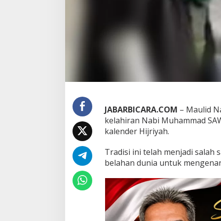
l
i
d
N
a
b
i
d
a
l
a
m
JABARBICARA.COM
– Maulid 
I
kelahiran Nabi Muhammad SAW, 
s
kalender Hijriyah.
l
a
m
Tradisi ini telah menjadi sala
belahan dunia untuk mengena