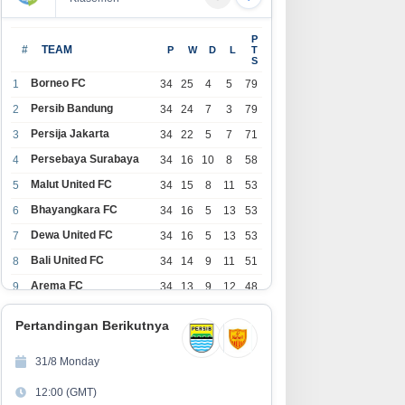
P
#
TEAM
P
W
D
L
T
S
Borneo FC
1
34
25
4
5
79
Persib Bandung
2
34
24
7
3
79
Persija Jakarta
3
34
22
5
7
71
Persebaya Surabaya
4
34
16
10
8
58
Malut United FC
5
34
15
8
11
53
Bhayangkara FC
6
34
16
5
13
53
Dewa United FC
7
34
16
5
13
53
Bali United FC
8
34
14
9
11
51
Arema FC
9
34
13
9
12
48
1
Persita Tangerang
34
13
6
15
45
0
Pertandingan Berikutnya
1
PSIM Yogyakarta
34
11
12
11
45
1
31/8 Monday
1
Persik Kediri
34
11
6
17
39
12:00 (GMT)
2