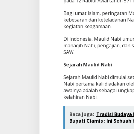
pada 12 Rabiul Awal tahun 571 
Bagi umat Islam, peringatan 
kebesaran dan keteladanan Na
kegiatan keagamaan.
Di Indonesia, Maulid Nabi umu
manaqib Nabi, pengajian, dan
SAW.
Sejarah Maulid Nabi
Sejarah Maulid Nabi dimulai s
Nabi pertama kali diadakan ole
awalnya adalah sebagai ungka
kelahiran Nabi.
Baca Juga:
Tradisi Budaya
Bupati Ciamis : Ini Sebuah