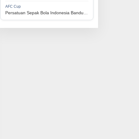
1
Persijap Jepara
34
9
9
16
36
AFC Cup
3
Persatuan Sepak Bola Indonesia Bandung vs Manila Digger FC
1
Madura United FC
34
9
8
17
35
4
1
PSM Makassar
34
8
10
16
34
5
1
Persis Solo
34
8
10
16
34
6
1
Semen Padang FC
34
5
5
24
20
7
1
PSBS Biak
34
4
6
24
18
8