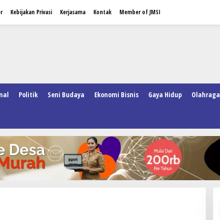
r
Kebijakan Privasi
Kerjasama
Kontak
Member of JMSI
nal
Politik
Seni Budaya
Ekonomi Bisnis
Gaya Hidup
Olahraga