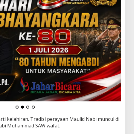
ti kelahiran. Tradisi perayaan Maulid Nabi muncul di
Nabi Muhammad SAW wafat.