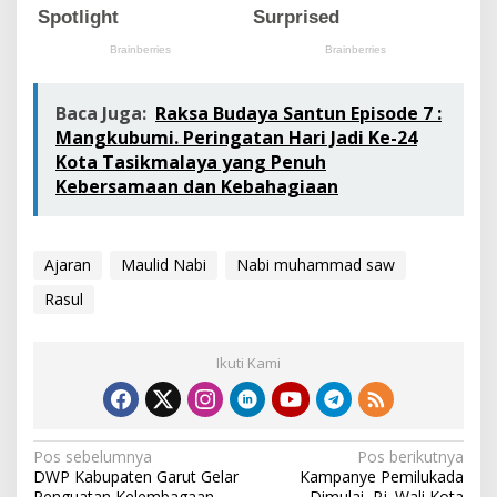
d
u
p
a
n
.
Baca Juga:
Raksa Budaya Santun Episode 7 :
Mangkubumi. Peringatan Hari Jadi Ke-24
Kota Tasikmalaya yang Penuh
Kebersamaan dan Kebahagiaan
Ajaran
Maulid Nabi
Nabi muhammad saw
Rasul
Ikuti Kami
N
Pos sebelumnya
Pos berikutnya
DWP Kabupaten Garut Gelar
Kampanye Pemilukada
a
Penguatan Kelembagaan
Dimulai, Pj. Wali Kota