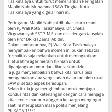
Tasikmalaya untuk turut memeriahkan Peringatan
t
a
Maulid Nabi Muhammad SAW Tingkat Kota
T
Tasikmalaya yang digelar hari ini.
a
s
Peringatan Maulid Nabi ini dibuka secara resmi
i
oleh Pj. Wali Kota Tasikmalaya, Dr. Cheka
k
m
Virgowansyah SSTP. M.E. dan diisi dengan tausyiah
a
oleh Prof DR KH Zainal Abidin.
l
Dalam sambutannya, Pj. Wali Kota Tasikmalaya
a
menyampaikan bahwa momen ini bukan sebatas
y
a
formalitas saja melainkan untuk meningkatkan
:
silaturahmi agar meraih hikmah untuk
T
dipanjangkan umur dan dilancarkan rizki.
e
Ia juga menyampaikan bahwa kita harus bisa
l
mengamalkan apa yang sudah diajarkan oleh rasul
a
d
SAW di setiap aspek kehidupan.
a
Selain itu, ia juga menghimbau untuk menjaga
n
kondusifitas dan ketenangan dengan cara menjaga
i
kita sendiri maupun anggota keluarga mengingat
A
j
saat ini merupakan masa politis menjelang
a
PILKADA. [***]