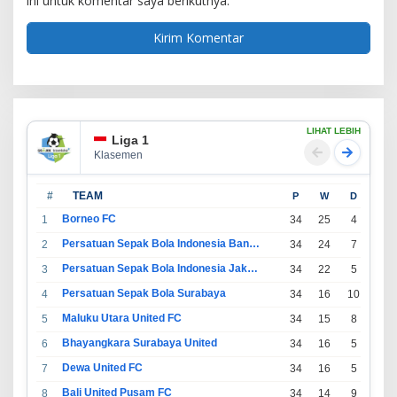
ini untuk komentar saya berikutnya.
LIHAT LEBIH
Liga 1
Klasemen
#
TEAM
P
W
D
L
Borneo FC
1
34
25
4
5
Persatuan Sepak Bola Indonesia Bandung
2
34
24
7
3
Persatuan Sepak Bola Indonesia Jakarta
3
34
22
5
7
Persatuan Sepak Bola Surabaya
4
34
16
10
8
Maluku Utara United FC
5
34
15
8
11
Bhayangkara Surabaya United
6
34
16
5
13
Dewa United FC
7
34
16
5
13
Bali United Pusam FC
8
34
14
9
11