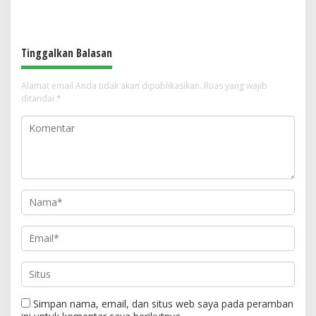
Terdampak Cuaca Ekstrem
Perlindungan Perempuan dan
Anak
Tinggalkan Balasan
Alamat email Anda tidak akan dipublikasikan.
Ruas yang wajib
ditandai
*
Simpan nama, email, dan situs web saya pada peramban