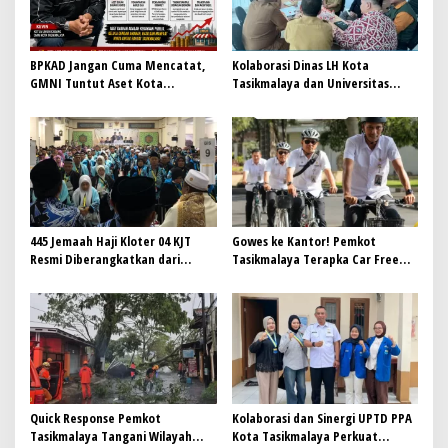
BPKAD Jangan Cuma Mencatat,
Kolaborasi Dinas LH Kota
GMNI Tuntut Aset Kota
Tasikmalaya dan Universitas
Meningkatkan PAD untuk
Mayasari Bakti untuk
menggerakan Ekonomi Lokal
Pengelolaan Sampah
Berkelanjutan
445 Jemaah Haji Kloter 04 KJT
Gowes ke Kantor! Pemkot
Resmi Diberangkatkan dari
Tasikmalaya Terapka Car Free
Gedung Dakwah Islamiyah
Day untuk ASN
Quick Response Pemkot
Kolaborasi dan Sinergi UPTD PPA
Tasikmalaya Tangani Wilayah
Kota Tasikmalaya Perkuat