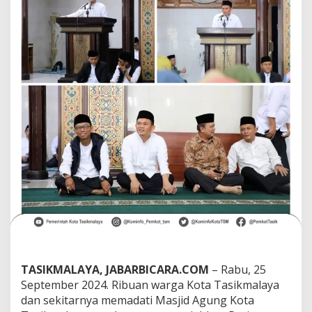
N
a
b
i
M
u
h
a
m
m
a
d
S
A
W
,
P
j
.
W
a
l
TASIKMALAYA, JABARBICARA.COM
– Rabu, 25
i
September 2024. Ribuan warga Kota Tasikmalaya
K
dan sekitarnya memadati Masjid Agung Kota
o