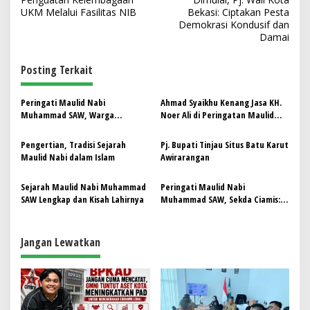
v
UKM Melalui Fasilitas NIB
Bekasi: Ciptakan Pesta
Demokrasi Kondusif dan
i
Damai
g
Posting Terkait
a
s
Peringati Maulid Nabi
Ahmad Syaikhu Kenang Jasa KH.
i
Muhammad SAW, Warga
Noer Ali di Peringatan Maulid
p
Kampung Padasari Cinunuk Gelar
Nabi
Tabligh Akbar
Pengertian, Tradisi Sejarah
Pj. Bupati Tinjau Situs Batu Karut
o
Maulid Nabi dalam Islam
Awirarangan
s
Sejarah Maulid Nabi Muhammad
Peringati Maulid Nabi
SAW Lengkap dan Kisah Lahirnya
Muhammad SAW, Sekda Ciamis:
Pentingnya Pemahaman
Keagamaan di Tengah Globalisasi
Jangan Lewatkan