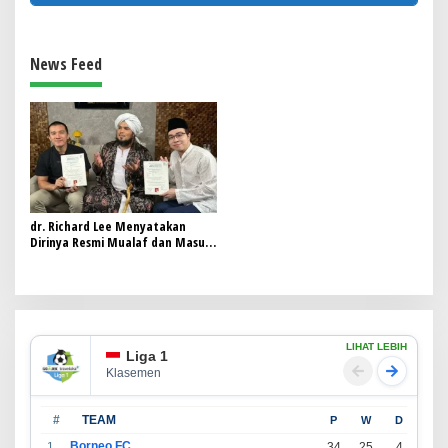
News Feed
dr. Richard Lee Menyatakan
Dirinya Resmi Mualaf dan Masuk
Islam
LIHAT LEBIH
Liga 1
Klasemen
#
TEAM
P
W
D
L
Borneo FC
1
34
25
4
5