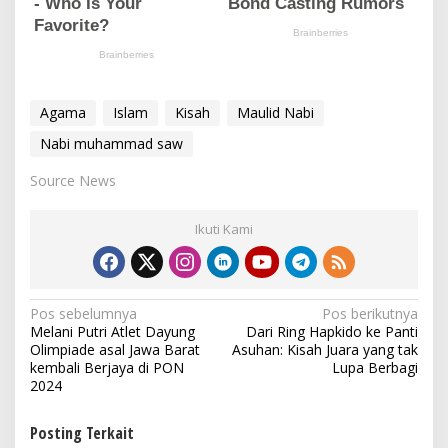
Agama
Islam
Kisah
Maulid Nabi
Nabi muhammad saw
Source News
Ikuti Kami
N
Pos sebelumnya
Pos berikutnya
Melani Putri Atlet Dayung
Dari Ring Hapkido ke Panti
a
Olimpiade asal Jawa Barat
Asuhan: Kisah Juara yang tak
v
kembali Berjaya di PON
Lupa Berbagi
2024
i
g
Posting Terkait