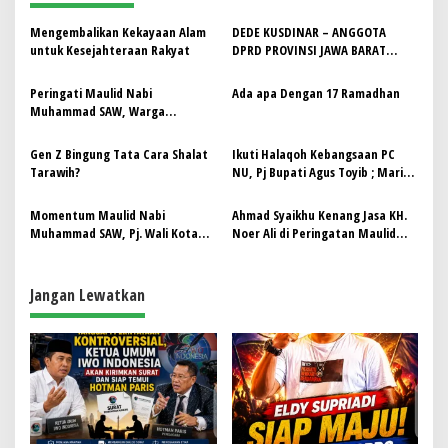
a
s
Mengembalikan Kekayaan Alam
DEDE KUSDINAR – ANGGOTA
untuk Kesejahteraan Rakyat
DPRD PROVINSI JAWA BARAT
i
FRAKSI GERINDRA
p
Peringati Maulid Nabi
Ada apa Dengan 17 Ramadhan
Muhammad SAW, Warga
o
Kampung Padasari Cinunuk Gelar
s
Tabligh Akbar
Gen Z Bingung Tata Cara Shalat
Ikuti Halaqoh Kebangsaan PC
Tarawih?
NU, Pj Bupati Agus Toyib ; Mari
Kita Wujudkan Islam Yang Damai
Dan Toleran
Momentum Maulid Nabi
Ahmad Syaikhu Kenang Jasa KH.
Muhammad SAW, Pj. Wali Kota
Noer Ali di Peringatan Maulid
Tasikmalaya: Teladani Ajaran
Nabi
Rasul di Setiap Aspek Kehidupan.
Jangan Lewatkan