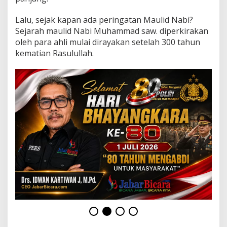
i
s
Lalu, sejak kapan ada peringatan Maulid Nabi?
a
Sejarah maulid Nabi Muhammad saw. diperkirakan
h
L
oleh para ahli mulai dirayakan setelah 300 tahun
a
kematian Rasulullah.
h
i
r
n
y
a