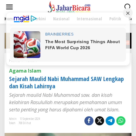
L
e
w
Home
Jabar Terkini
Nasional
Internasional
Politik
Sen
a
t
i
k
e
k
o
n
Home
/
Tokoh
S
t
e
e
Agama Islam
j
n
a
Sejarah Maulid Nabi Muhammad SAW Lengkap
r
dan Kisah Lahirnya
a
h
Sejarah maulid Nabi Muhammad saw. dan kisah
M
kelahiran Rasulullah merupakan pemahaman umum
a
serta penting yang harus dipahami oleh umat Islam.
u
l
Admin
13 September 2024
i
Tokoh
708 Dilihat
d
N