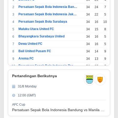
Persatuan Sepak Bola Indonesia Bandung
2
34
24
7
3
Persatuan Sepak Bola Indonesia Jakarta
3
34
22
5
7
Persatuan Sepak Bola Surabaya
4
34
16
10
8
Maluku Utara United FC
5
34
15
8
11
Bhayangkara Surabaya United
6
34
16
5
13
Dewa United FC
7
34
16
5
13
Bali United Pusam FC
8
34
14
9
11
Arema FC
9
34
13
9
12
Persatuan Sepak Bola Indonesia Tangerang
10
34
13
6
15
PSIM Yogyakarta
11
34
11
12
11
Pertandingan Berikutnya
Persatuan Sepakbola Indonesia Kediri
12
34
11
6
17
31/8 Monday
Perserikatan Sepak Bola Indonesia Jepara
13
34
9
9
16
12:00 (GMT)
Madura United FC
14
34
9
8
17
Persatuan Sepakbola Makassar
15
34
8
10
16
AFC Cup
Persatuan Sepak Bola Indonesia Bandung vs Manila Digger FC
Persis Solo
16
34
8
10
16
Semen Padang FC
17
34
5
5
24