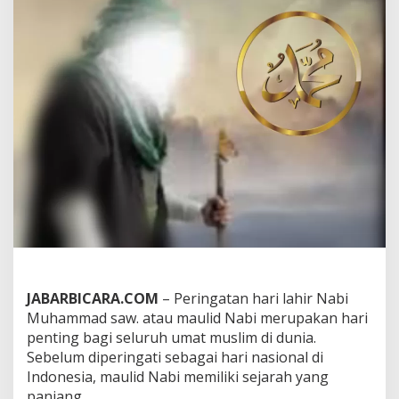
a
b
i
M
u
h
a
m
m
a
d
S
A
W
L
e
n
g
k
JABARBICARA.COM
– Peringatan hari lahir Nabi
a
Muhammad saw. atau maulid Nabi merupakan hari
p
penting bagi seluruh umat muslim di dunia.
d
Sebelum diperingati sebagai hari nasional di
a
n
Indonesia, maulid Nabi memiliki sejarah yang
K
panjang.