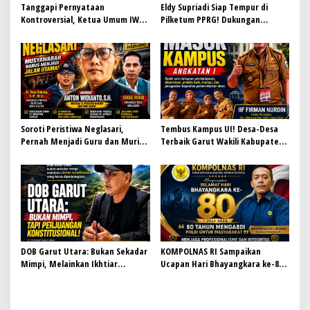
Tanggapi Pernyataan
Eldy Supriadi Siap Tempur di
Kontroversial, Ketua Umum IWO
Pilketum PPRG! Dukungan
Indonesia Siap Bersurat dan
Mengalir Deras, Bawa Misi Besar
Temui Hotman Paris: Jaga
Majukan Organisasi
Marwah Pers Lewat Dialog
Terbuka
Soroti Peristiwa Neglasari,
Tembus Kampus UI! Desa-Desa
Pernah Menjadi Guru dan Murid,
Terbaik Garut Wakili Kabupaten
Masih Terikat Keluarga: Advokat
dalam Program Bergengsi
LBH PGRI Garut: Musyawarah
Kemendagri, Siap Bawa
Harus Menjadi Jalan Utama
Perubahan Nyata untuk
Masyarakat
DOB Garut Utara: Bukan Sekadar
KOMPOLNAS RI Sampaikan
Mimpi, Melainkan Ikhtiar
Ucapan Hari Bhayangkara ke-80:
Konstitusional Menuju
80 Tahun Mengabdi, Polri Terus
Pemerataan Pembangunan
Jaga Profesionalisme dan
Integritas