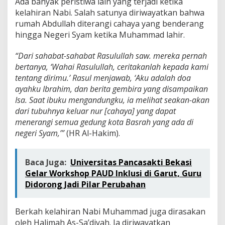
Ada banyak peristiwa lain yang terjadi ketika
kelahiran Nabi. Salah satunya diriwayatkan bahwa
rumah Abdullah diterangi cahaya yang benderang
hingga Negeri Syam ketika Muhammad lahir.
“Dari sahabat-sahabat Rasulullah saw. mereka pernah
bertanya, ‘Wahai Rasulullah, ceritakanlah kepada kami
tentang dirimu.’ Rasul menjawab, ‘Aku adalah doa
ayahku Ibrahim, dan berita gembira yang disampaikan
Isa. Saat ibuku mengandungku, ia melihat seakan-akan
dari tubuhnya keluar nur [cahaya] yang dapat
menerangi semua gedung kota Basrah yang ada di
negeri Syam,’”
(HR Al-Hakim).
Baca Juga:
Universitas Pancasakti Bekasi
Gelar Workshop PAUD Inklusi di Garut, Guru
Didorong Jadi Pilar Perubahan
Berkah kelahiran Nabi Muhammad juga dirasakan
oleh Halimah As-Sa’diyah. Ia diriwayatkan