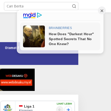
Otomotif
Pendidikan
Teknologi
Opini
LIHAT LEBIH
Liga 1
Klasemen