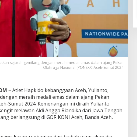
tatkan sejarah gemilang dengan meraih medali emas dalam ajang Pekan
Olahraga Nasional (PON) XXI Aceh-Sumut 2024
COM
– Atlet Hapkido kebanggaan Aceh, Yulianto,
 dengan meraih medali emas dalam ajang Pekan
ceh-Sumut 2024. Kemenangan ini diraih Yulianto
sengit melawan Aldi Angga Riandika dari Jawa Tengah
 yang berlangsung di GOR KONI Aceh, Banda Aceh,
imewa karena sebagian dari hadiah yang akan dia