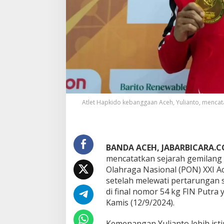
:
K
i
s
a
h
J
u
a
r
a
Atlet Hapkido kebanggaan Aceh, Yulianto, menca
y
a
n
g
t
BANDA ACEH, JABARBICARA.
a
mencatatkan sejarah gemilang
k
Olahraga Nasional (PON) XXI A
L
u
setelah melewati pertarungan 
p
di final nomor 54 kg FIN Putra
a
Kamis (12/9/2024).
B
e
Kemenangan Yulianto lebih ist
r