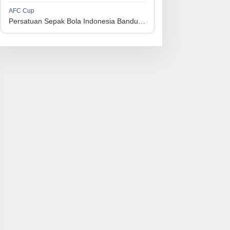
1
Perserikatan Sepak Bola Indonesia Jepara
34
9
9
16
36
AFC Cup
3
Persatuan Sepak Bola Indonesia Bandung vs Manila Digger FC
1
Madura United FC
34
9
8
17
35
4
1
Persatuan Sepakbola Makassar
34
8
10
16
34
5
1
Persis Solo
34
8
10
16
34
6
1
Semen Padang FC
34
5
5
24
20
7
1
Persatuan Sepak Bola Biak Sekitarnya
34
4
6
24
18
8