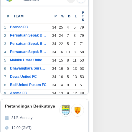
P
#
TEAM
P
W
D
L
T
S
Borneo FC
1
34
25
4
5
79
Persatuan Sepak Bola Indonesia Bandung
2
34
24
7
3
79
Persatuan Sepak Bola Indonesia Jakarta
3
34
22
5
7
71
Persatuan Sepak Bola Surabaya
4
34
16
10
8
58
Maluku Utara United FC
5
34
15
8
11
53
Bhayangkara Surabaya United
6
34
16
5
13
53
Dewa United FC
7
34
16
5
13
53
Bali United Pusam FC
8
34
14
9
11
51
Arema FC
9
34
13
9
12
48
1
Persatuan Sepak Bola Indonesia Tangerang
34
13
6
15
45
0
Pertandingan Berikutnya
1
PSIM Yogyakarta
34
11
12
11
45
1
31/8 Monday
1
Persatuan Sepakbola Indonesia Kediri
34
11
6
17
39
12:00 (GMT)
2