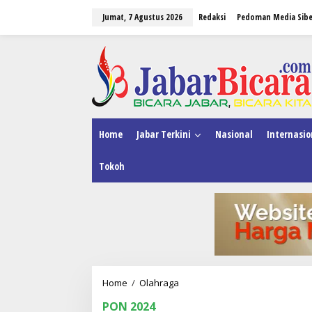
L
Jumat, 7 Agustus 2026
Redaksi
Pedoman Media Sibe
e
w
a
tutup
t
i
k
e
k
o
n
Home
Jabar Terkini
Nasional
Internasio
t
e
Tokoh
n
Home
/
Olahraga
D
a
PON 2024
r