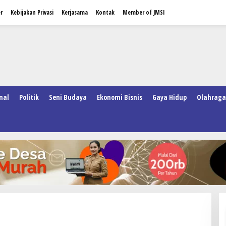
r
Kebijakan Privasi
Kerjasama
Kontak
Member of JMSI
nal
Politik
Seni Budaya
Ekonomi Bisnis
Gaya Hidup
Olahraga