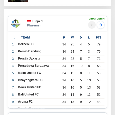
LIHAT LEBIH
Liga 1
Klasemen
#
TEAM
P
W
D
L
PTS
Borneo FC
1
34
25
4
5
79
Persib Bandung
2
34
24
7
3
79
Persija Jakarta
3
34
22
5
7
71
Persebaya Surabaya
4
34
16
10
8
58
Malut United FC
5
34
15
8
11
53
Bhayangkara FC
6
34
16
5
13
53
Dewa United FC
7
34
16
5
13
53
Bali United FC
8
34
14
9
11
51
Arema FC
9
34
13
9
12
48
Persita Tangerang
10
34
13
6
15
45