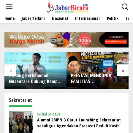
L
e
w
Home
Jabar Terkini
Nasional
Internasional
Politik
Sen
a
t
i
k
e
k
o
n
t
e
«
»
n
Holding Perkebunan
PRESTASI MENDUNIA,
Nusantara Dukung Kampus
FASILITAS
Berbasis Perkebunan, Arya
MEMPRIHATINKAN! Di Balik
Sandhiyudha Jadi
Gemilangnya SMAN 26
Mahasiswa Angkatan
Garut, Lapangan Hoki
Sekretariat
Pertama Magister ITSI
Rusak, Masjid Tak Lagi
Mampu Tampung Jamaah,
Sosial Budaya
Penjualan Seragam Ikut
Alumni SMPN 3 Garut Launching Sekretariat
Jadi Sorotan
sekaligus Agendakan Prasasti Peduli Kasih