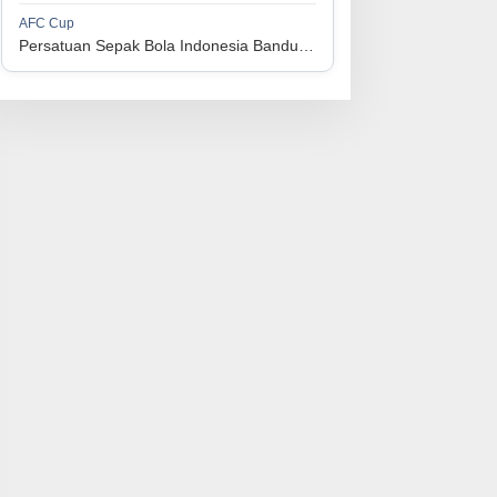
1
Perserikatan Sepak Bola Indonesia Jepara
34
9
9
16
36
AFC Cup
3
Persatuan Sepak Bola Indonesia Bandung vs Manila Digger FC
1
Madura United FC
34
9
8
17
35
4
1
Persatuan Sepakbola Makassar
34
8
10
16
34
5
1
Persis Solo
34
8
10
16
34
6
1
Semen Padang FC
34
5
5
24
20
7
1
Persatuan Sepak Bola Biak Sekitarnya
34
4
6
24
18
8