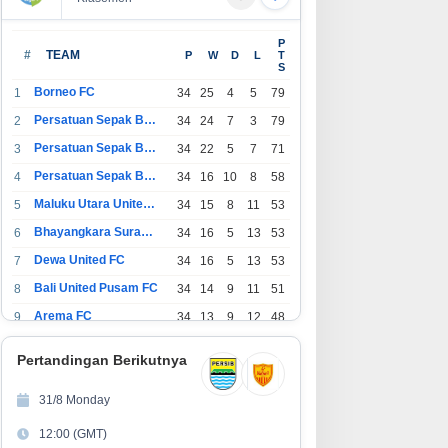
P
#
TEAM
P
W
D
L
T
S
Borneo FC
1
34
25
4
5
79
Persatuan Sepak Bola Indonesia Bandung
2
34
24
7
3
79
Persatuan Sepak Bola Indonesia Jakarta
3
34
22
5
7
71
Persatuan Sepak Bola Surabaya
4
34
16
10
8
58
Maluku Utara United FC
5
34
15
8
11
53
Bhayangkara Surabaya United
6
34
16
5
13
53
Dewa United FC
7
34
16
5
13
53
Bali United Pusam FC
8
34
14
9
11
51
Arema FC
9
34
13
9
12
48
1
Persatuan Sepak Bola Indonesia Tangerang
34
13
6
15
45
0
Pertandingan Berikutnya
1
PSIM Yogyakarta
34
11
12
11
45
1
31/8 Monday
1
Persatuan Sepakbola Indonesia Kediri
34
11
6
17
39
12:00 (GMT)
2