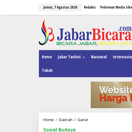
L
Jumat, 7 Agustus 2026
Redaksi
Pedoman Media Sibe
e
w
a
tutup
t
i
k
e
k
o
n
Home
Jabar Terkini
Nasional
Internasio
t
e
Tokoh
n
Home
/
Daerah
/
Garut
A
l
Sosial Budaya
u