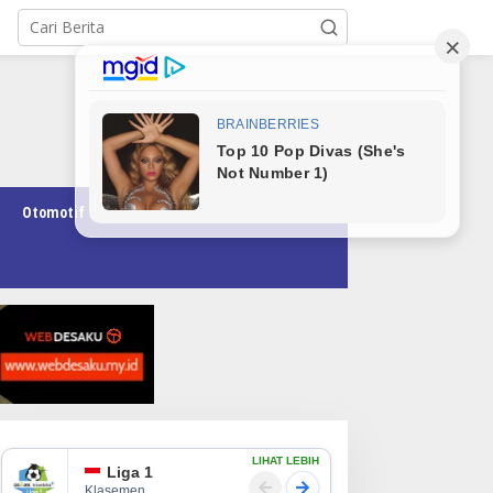
Otomotif
Pendidikan
Teknologi
Opini
LIHAT LEBIH
Liga 1
Klasemen