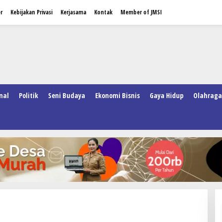
r
Kebijakan Privasi
Kerjasama
Kontak
Member of JMSI
nal
Politik
Seni Budaya
Ekonomi Bisnis
Gaya Hidup
Olahraga