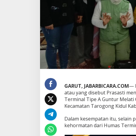
r
e
t
a
r
i
a
t
s
e
k
a
l
i
g
GARUT, JABARBICARA.COM
— 
u
s
atau yang disebut Prasasti men
A
Terminal Tipe A Guntur Melati
g
Kecamatan Tarogong Kidul Kabu
e
n
Dalam kesempatan itu, selain 
d
a
kehormatan dari Humas Termina
k
a