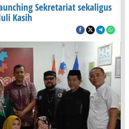
unching Sekretariat sekaligus
uli Kasih