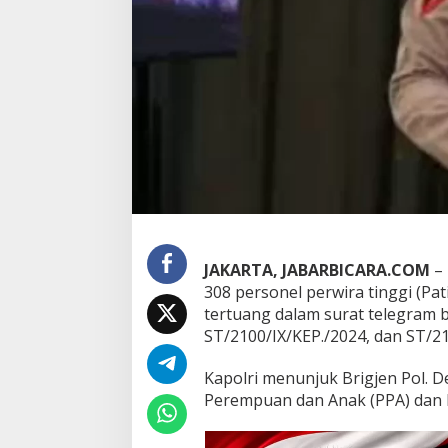
T
e
r
m
a
s
u
k
W
a
k
a
p
o
l
JAKARTA, JABARBICARA.COM
– 
d
308 personel perwira tinggi (P
a
tertuang dalam surat telegram 
J
ST/2100/IX/KEP./2024, dan ST/2
a
b
a
Kapolri menunjuk Brigjen Pol. D
r
Perempuan dan Anak (PPA) dan 