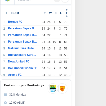
P
#
TEAM
P
W
D
L
T
S
Borneo FC
1
34
25
4
5
79
Persatuan Sepak Bola Indonesia Bandung
2
34
24
7
3
79
Persatuan Sepak Bola Indonesia Jakarta
3
34
22
5
7
71
Persatuan Sepak Bola Surabaya
4
34
16
10
8
58
Maluku Utara United FC
5
34
15
8
11
53
Bhayangkara Surabaya United
6
34
16
5
13
53
Dewa United FC
7
34
16
5
13
53
Bali United Pusam FC
8
34
14
9
11
51
Arema FC
9
34
13
9
12
48
1
Persatuan Sepak Bola Indonesia Tangerang
34
13
6
15
45
0
Pertandingan Berikutnya
1
PSIM Yogyakarta
34
11
12
11
45
1
31/8 Monday
1
Persatuan Sepakbola Indonesia Kediri
34
11
6
17
39
12:00 (GMT)
2