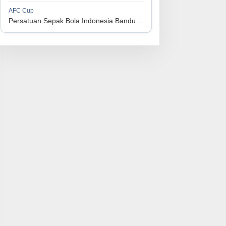
1
Perserikatan Sepak Bola Indonesia Jepara
34
9
9
16
36
AFC Cup
3
Persatuan Sepak Bola Indonesia Bandung vs Manila Digger FC
1
Madura United FC
34
9
8
17
35
4
1
Persatuan Sepakbola Makassar
34
8
10
16
34
5
1
Persis Solo
34
8
10
16
34
6
1
Semen Padang FC
34
5
5
24
20
7
1
Persatuan Sepak Bola Biak Sekitarnya
34
4
6
24
18
8