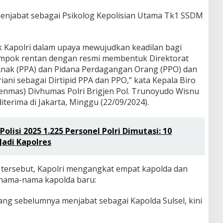
menjabat sebagai Psikolog Kepolisian Utama Tk1 SSDM
 Kapolri dalam upaya mewujudkan keadilan bagi
ompok rentan dengan resmi membentuk Direktorat
nak (PPA) dan Pidana Perdagangan Orang (PPO) dan
iani sebagai Dirtipid PPA dan PPO,” kata Kepala Biro
nmas) Divhumas Polri Brigjen Pol. Trunoyudo Wisnu
terima di Jakarta, Minggu (22/09/2024).
olisi 2025 1.225 Personel Polri Dimutasi: 10
Jadi Kapolres
t tersebut, Kapolri mengangkat empat kapolda dan
 nama-nama kapolda baru:
i yang sebelumnya menjabat sebagai Kapolda Sulsel, kini