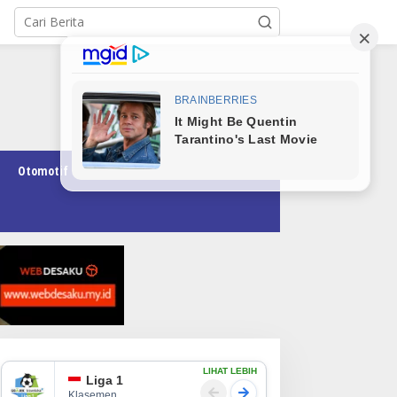
Otomotif
Pendidikan
Teknologi
Opini
LIHAT LEBIH
Liga 1
Klasemen