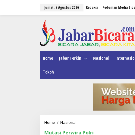
L
Jumat, 7 Agustus 2026
Redaksi
Pedoman Media Sibe
e
w
a
tutup
t
i
k
e
k
o
n
Home
Jabar Terkini
Nasional
Internasio
t
e
Tokoh
n
Home
/
Nasional
K
a
Mutasi Perwira Polri
p