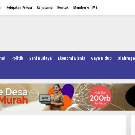
r
Kebijakan Privasi
Kerjasama
Kontak
Member of JMSI
nal
Politik
Seni Budaya
Ekonomi Bisnis
Gaya Hidup
Olahraga