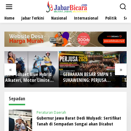
L
e
w
Home
Jabar Terkini
Nasional
Internasional
Politik
Sen
a
t
i
k
e
k
o
n
t
e
«
»
n
brid
GEBRAKAN BESAR SMPN 1
DI TENGAH BERATNYA
ited
SUKAWENING: PERJUSA
TANTANGAN DUNIA PERS!
nain
2026 TEMPA KARAKTER,
IWO Indonesia Kota
DISIPLIN, DAN JIWA
Bekasi Rayakan HUT Ke-4
KEPANDUAN SISWA
dengan Doa, Tabur Bunga,
Sepadan
dan Aksi Sosial Sarat
Makna
Peraturan Daerah
Gubernur Jawa Barat Dedi Mulyadi: Sertifikat
Tanah di Sempadan Sungai akan Dicabut