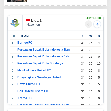
LIHAT LEBIH
Liga 1
Klasemen
#
TEAM
P
W
D
L
Borneo FC
1
34
25
4
5
Persatuan Sepak Bola Indonesia Bandung
2
34
24
7
3
Persatuan Sepak Bola Indonesia Jakarta
3
34
22
5
7
Persatuan Sepak Bola Surabaya
4
34
16
10
8
Maluku Utara United FC
5
34
15
8
11
Bhayangkara Surabaya United
6
34
16
5
13
Dewa United FC
7
34
16
5
13
Bali United Pusam FC
8
34
14
9
11
Arema FC
9
34
13
9
12
Persatuan Sepak Bola Indonesia Tangerang
10
34
13
6
15