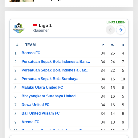
LIHAT LEBIH
Liga 1
Klasemen
#
TEAM
P
W
D
L
Borneo FC
1
34
25
4
5
Persatuan Sepak Bola Indonesia Bandung
2
34
24
7
3
Persatuan Sepak Bola Indonesia Jakarta
3
34
22
5
7
Persatuan Sepak Bola Surabaya
4
34
16
10
8
Maluku Utara United FC
5
34
15
8
11
Bhayangkara Surabaya United
6
34
16
5
13
Dewa United FC
7
34
16
5
13
Bali United Pusam FC
8
34
14
9
11
Arema FC
9
34
13
9
12
Persatuan Sepak Bola Indonesia Tangerang
10
34
13
6
15