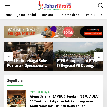
L
e
w
Home
Jabar Terkini
Nasional
Internasional
Politik
Sen
a
t
i
k
e
k
o
n
t
e
«
»
n
POST Hadir sebagai Solusi
PTPN Group melalui PTPN
POS untuk Operasional
IV Regional VII Dukung
Restoran
Peningkatan Kompetensi
Aparatur Perkebunan
Lewat Pelatihan Avenza
Sepultura
Maps di Way Kanan
Mimbar Rakyat
Ateng Sujana: GAMRUD Serukan “SEPULTURA”
10 Tuntutan Rakyat untuk Pembangunan
Garut yang Inklusif dan Berkeadilan