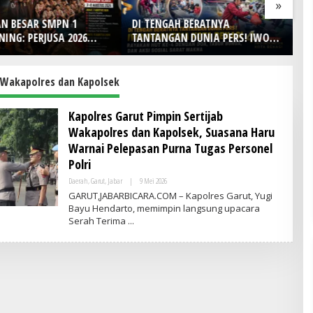
»
N BESAR SMPN 1
DI TENGAH BERATNYA
L
ING: PERJUSA 2026
TANTANGAN DUNIA PERS! IWO
Ha
ARAKTER, DISIPLIN,
Indonesia Kota Bekasi Rayakan
WA KEPANDUAN SISWA
HUT Ke-4 dengan Doa, Tabur
Bunga, dan Aksi Sosial Sarat
 Wakapolres dan Kapolsek
Makna
Kapolres Garut Pimpin Sertijab
Wakapolres dan Kapolsek, Suasana Haru
Warnai Pelepasan Purna Tugas Personel
Polri
Daerah
,
Garut
,
Jabar
|
9 Mei 2026
O
L
GARUT,JABARBICARA.COM – Kapolres Garut, Yugi
E
Bayu Hendarto, memimpin langsung upacara
H
Serah Terima
A
D
M
I
N