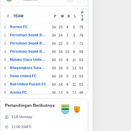
omba Foto LRT Hadirkan
Holding Perkebunan Nusantara
P
diah Menarik, Ini Syaratnya
Dukung Penciptaan Lapangan
#
TEAM
P
W
D
L
T
S
Kerja, PTPN I Serap 15–20 Ribu
Pekerja di Pabrik Tembakau
Borneo FC
1
34
25
4
5
79
Persatuan Sepak Bola Indonesia Bandung
2
34
24
7
3
79
Persatuan Sepak Bola Indonesia Jakarta
3
34
22
5
7
71
Persatuan Sepak Bola Surabaya
4
34
16
10
8
58
Maluku Utara United FC
5
34
15
8
11
53
Bhayangkara Surabaya United
6
34
16
5
13
53
Dewa United FC
7
34
16
5
13
53
Bali United Pusam FC
8
34
14
9
11
51
Arema FC
9
34
13
9
12
48
1
Persatuan Sepak Bola Indonesia Tangerang
34
13
6
15
45
0
Pertandingan Berikutnya
1
PSIM Yogyakarta
34
11
12
11
45
1
31/8 Monday
1
Persatuan Sepakbola Indonesia Kediri
34
11
6
17
39
12:00 (GMT)
2