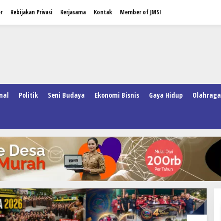
r
Kebijakan Privasi
Kerjasama
Kontak
Member of JMSI
nal
Politik
Seni Budaya
Ekonomi Bisnis
Gaya Hidup
Olahraga