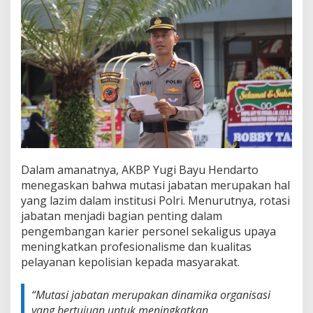
o
n
e
l
P
o
l
r
i
Dalam amanatnya, AKBP Yugi Bayu Hendarto
menegaskan bahwa mutasi jabatan merupakan hal
yang lazim dalam institusi Polri. Menurutnya, rotasi
jabatan menjadi bagian penting dalam
pengembangan karier personel sekaligus upaya
meningkatkan profesionalisme dan kualitas
pelayanan kepolisian kepada masyarakat.
“Mutasi jabatan merupakan dinamika organisasi
yang bertujuan untuk meningkatkan