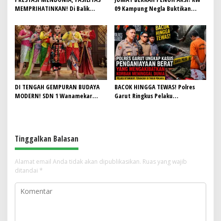
MEMPRIHATINKAN! Di Balik
09 Kampung Negla Buktikan
Gemilangnya SMAN 26 Garut,
Gotong Royong Bukan Sekadar
Lapangan Hoki Rusak, Masjid Tak
Slogan, Warga Bersatu Sambut
Lagi Mampu Tampung Jamaah,
HUT RI ke-81
Penjualan Seragam Ikut Jadi
Sorotan
DI TENGAH GEMPURAN BUDAYA
BACOK HINGGA TEWAS! Polres
MODERN! SDN 1 Wanamekar
Garut Ringkus Pelaku
Lahirkan Generasi Penari Sunda,
Penganiayaan Brutal di
Menjaga Warisan Leluhur dari
Banyuresmi, Terancam 10 Tahun
Ruang Kelas
Penjara
Tinggalkan Balasan
Alamat email Anda tidak akan dipublikasikan.
Ruas yang wajib
ditandai
*