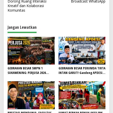
v
Dorong Ruang Interaksi
Broadcast WhatsApp
Kreatif dan Kolaborasi
i
Komunitas
g
a
Jangan Lewatkan
s
i
p
o
s
GEBRAKAN BESAR SMPN 1
GEBRAKAN BESAR PERUMDA TIRTA
SUKAWENING: PERJUSA 2026
INTAN GARUT! Gandeng APDESI,
TEMPA KARAKTER, DISIPLIN, DAN
Target 4.000 Sambungan Rumah
JIWA KEPANDUAN SISWA
Demi Wujudkan Akses Air Bersih
untuk Masyarakat
PRESTASI MENDUNIA, FASILITAS
JUMAT BERKAH PENUH AKSI! RW