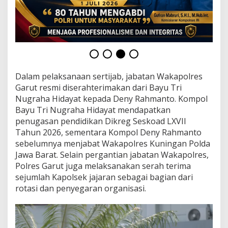
a
i
P
e
l
e
p
a
Dalam pelaksanaan sertijab, jabatan Wakapolres
s
a
Garut resmi diserahterimakan dari Bayu Tri
n
Nugraha Hidayat kepada Deny Rahmanto. Kompol
P
Bayu Tri Nugraha Hidayat mendapatkan
u
penugasan pendidikan Dikreg Seskoad LXVII
r
Tahun 2026, sementara Kompol Deny Rahmanto
n
a
sebelumnya menjabat Wakapolres Kuningan Polda
T
Jawa Barat. Selain pergantian jabatan Wakapolres,
u
Polres Garut juga melaksanakan serah terima
g
sejumlah Kapolsek jajaran sebagai bagian dari
a
s
rotasi dan penyegaran organisasi.
P
e
r
s