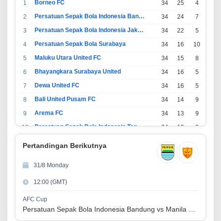
Borneo FC
1
34
25
4
5
Persatuan Sepak Bola Indonesia Bandung
2
34
24
7
3
Persatuan Sepak Bola Indonesia Jakarta
3
34
22
5
7
Persatuan Sepak Bola Surabaya
4
34
16
10
8
Maluku Utara United FC
5
34
15
8
11
Bhayangkara Surabaya United
6
34
16
5
13
Dewa United FC
7
34
16
5
13
Bali United Pusam FC
8
34
14
9
11
Arema FC
9
34
13
9
12
Persatuan Sepak Bola Indonesia Tangerang
10
34
13
6
15
PSIM Yogyakarta
11
34
11
12
11
Pertandingan Berikutnya
Persatuan Sepakbola Indonesia Kediri
12
34
11
6
17
31/8 Monday
Perserikatan Sepak Bola Indonesia Jepara
13
34
9
9
16
12:00 (GMT)
Madura United FC
14
34
9
8
17
Persatuan Sepakbola Makassar
15
34
8
10
16
AFC Cup
Persatuan Sepak Bola Indonesia Bandung vs Manila Digger FC
Persis Solo
16
34
8
10
16