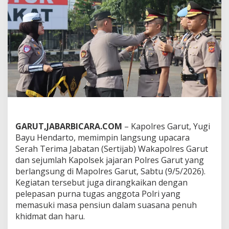
i
m
p
i
n
S
e
r
t
i
j
a
b
W
GARUT,JABARBICARA.COM
– Kapolres Garut, Yugi
a
Bayu Hendarto, memimpin langsung upacara
k
Serah Terima Jabatan (Sertijab) Wakapolres Garut
a
p
dan sejumlah Kapolsek jajaran Polres Garut yang
o
berlangsung di Mapolres Garut, Sabtu (9/5/2026).
l
Kegiatan tersebut juga dirangkaikan dengan
r
pelepasan purna tugas anggota Polri yang
e
s
memasuki masa pensiun dalam suasana penuh
d
khidmat dan haru.
a