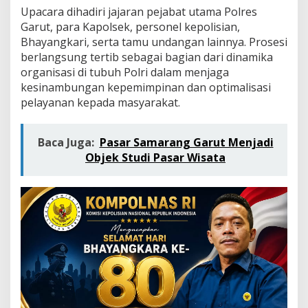
n
Upacara dihadiri jajaran pejabat utama Polres
K
Garut, para Kapolsek, personel kepolisian,
a
p
Bhayangkari, serta tamu undangan lainnya. Prosesi
o
berlangsung tertib sebagai bagian dari dinamika
l
organisasi di tubuh Polri dalam menjaga
s
kesinambungan kepemimpinan dan optimalisasi
e
pelayanan kepada masyarakat.
k
,
S
u
Baca Juga:
Pasar Samarang Garut Menjadi
a
Objek Studi Pasar Wisata
s
a
n
a
H
a
r
u
W
a
r
n