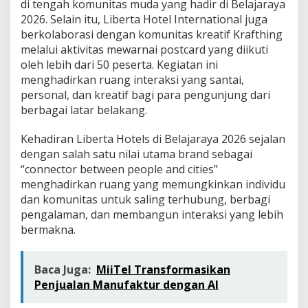
di tengah komunitas muda yang hadir di Belajaraya
m
2026. Selain itu, Liberta Hotel International juga
u
n
berkolaborasi dengan komunitas kreatif Krafthing
i
melalui aktivitas mewarnai postcard yang diikuti
t
oleh lebih dari 50 peserta. Kegiatan ini
a
menghadirkan ruang interaksi yang santai,
s
personal, dan kreatif bagi para pengunjung dari
berbagai latar belakang.
Kehadiran Liberta Hotels di Belajaraya 2026 sejalan
dengan salah satu nilai utama brand sebagai
“connector between people and cities”
menghadirkan ruang yang memungkinkan individu
dan komunitas untuk saling terhubung, berbagi
pengalaman, dan membangun interaksi yang lebih
bermakna.
Baca Juga:
MiiTel Transformasikan
Penjualan Manufaktur dengan AI