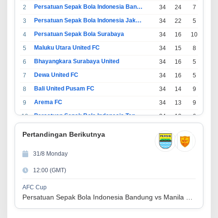
Persatuan Sepak Bola Indonesia Bandung
2
34
24
7
3
Persatuan Sepak Bola Indonesia Jakarta
3
34
22
5
7
Persatuan Sepak Bola Surabaya
4
34
16
10
8
Maluku Utara United FC
5
34
15
8
11
Bhayangkara Surabaya United
6
34
16
5
13
Dewa United FC
7
34
16
5
13
Bali United Pusam FC
8
34
14
9
11
Arema FC
9
34
13
9
12
Persatuan Sepak Bola Indonesia Tangerang
10
34
13
6
15
PSIM Yogyakarta
11
34
11
12
11
Pertandingan Berikutnya
Persatuan Sepakbola Indonesia Kediri
12
34
11
6
17
31/8 Monday
Perserikatan Sepak Bola Indonesia Jepara
13
34
9
9
16
12:00 (GMT)
Madura United FC
14
34
9
8
17
Persatuan Sepakbola Makassar
15
34
8
10
16
AFC Cup
Persatuan Sepak Bola Indonesia Bandung vs Manila Digger FC
Persis Solo
16
34
8
10
16
Semen Padang FC
17
34
5
5
24