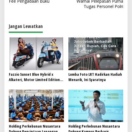
Fee Pengadaan Buku
Warnai Pelepasan Purna
i
Tugas Personel Polri
g
a
Jangan Lewatkan
s
i
p
o
s
Fazzio Sunset Blue Hybrid x
Lomba Foto LRT Hadirkan Hadiah
Alkateri, Motor Limited Edition
Menarik, Ini Syaratnya
Buat Nyempurnain Look Retro-
Future Lo
Holding Perkebunan Nusantara
Holding Perkebunan Nusantara
Dukung Penciptaan Lapangan
Dukung Kampus Berbasis