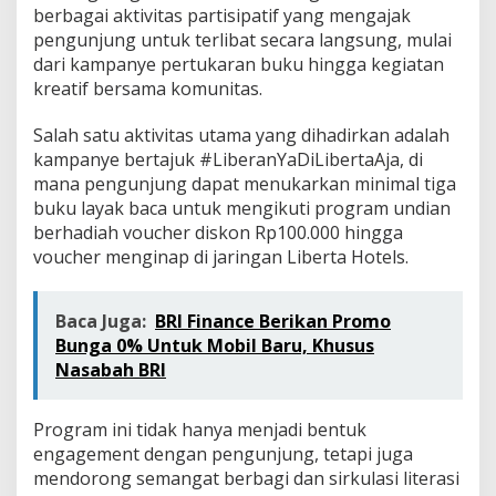
k
berbagai aktivitas partisipatif yang mengajak
s
pengunjung untuk terlibat secara langsung, mulai
i
dari kampanye pertukaran buku hingga kegiatan
K
kreatif bersama komunitas.
r
e
a
Salah satu aktivitas utama yang dihadirkan adalah
t
kampanye bertajuk #LiberanYaDiLibertaAja, di
i
mana pengunjung dapat menukarkan minimal tiga
f
buku layak baca untuk mengikuti program undian
d
a
berhadiah voucher diskon Rp100.000 hingga
n
voucher menginap di jaringan Liberta Hotels.
K
o
l
Baca Juga:
BRI Finance Berikan Promo
a
Bunga 0% Untuk Mobil Baru, Khusus
b
o
Nasabah BRI
r
a
s
Program ini tidak hanya menjadi bentuk
i
engagement dengan pengunjung, tetapi juga
K
mendorong semangat berbagi dan sirkulasi literasi
o