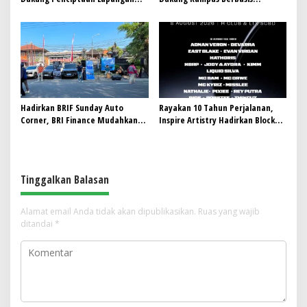
Kerja, PTPN I Serap 15–20 Ribu
Perkebunan, Arya Sandhiyudha
Pekerja di Pabrik Tembakau
Jadi Mahasiswa Angkatan
Pertama Magister ITSI
Hadirkan BRIF Sunday Auto
Rayakan 10 Tahun Perjalanan,
Corner, BRI Finance Mudahkan
Inspire Artistry Hadirkan Block
Warga Bali Wujudkan Mobil
Party Terbesar di Jakarta
Impian
Tinggalkan Balasan
Alamat email Anda tidak akan dipublikasikan.
Ruas yang wajib
ditandai
*