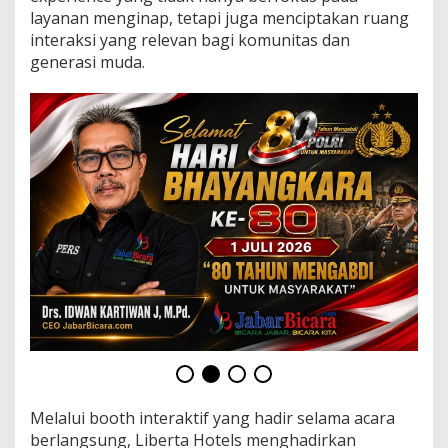
a
layanan menginap, tetapi juga menciptakan ruang
y
interaksi yang relevan bagi komunitas dan
a
2
generasi muda.
0
2
6
,
D
o
r
o
n
g
R
u
a
n
g
I
n
t
e
Melalui booth interaktif yang hadir selama acara
r
a
berlangsung, Liberta Hotels menghadirkan