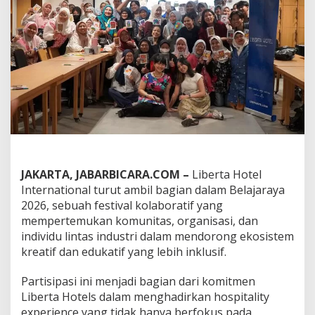
t
e
r
n
a
t
i
o
n
a
l
H
a
d
JAKARTA, JABARBICARA.COM –
Liberta Hotel
i
International turut ambil bagian dalam Belajaraya
r
2026, sebuah festival kolaboratif yang
d
i
mempertemukan komunitas, organisasi, dan
B
individu lintas industri dalam mendorong ekosistem
e
kreatif dan edukatif yang lebih inklusif.
l
a
Partisipasi ini menjadi bagian dari komitmen
j
a
Liberta Hotels dalam menghadirkan hospitality
r
experience yang tidak hanya berfokus pada