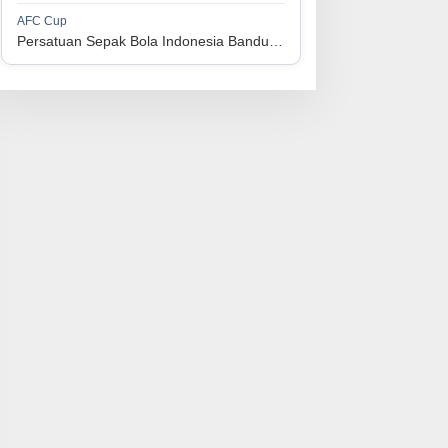
1
Perserikatan Sepak Bola Indonesia Jepara
34
9
9
16
36
AFC Cup
3
Persatuan Sepak Bola Indonesia Bandung vs Manila Digger FC
1
Madura United FC
34
9
8
17
35
4
1
Persatuan Sepakbola Makassar
34
8
10
16
34
5
1
Persis Solo
34
8
10
16
34
6
1
Semen Padang FC
34
5
5
24
20
7
1
Persatuan Sepak Bola Biak Sekitarnya
34
4
6
24
18
8