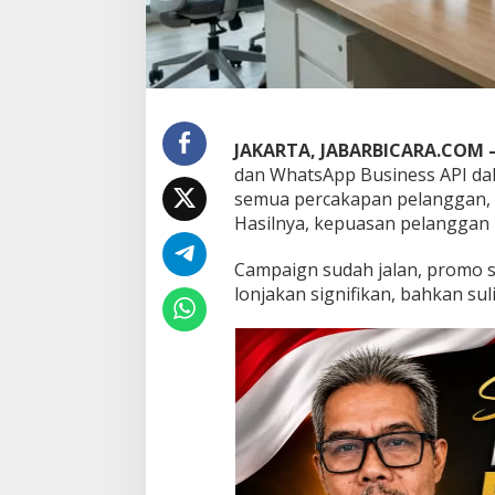
a
r
k
e
t
i
n
JAKARTA, JABARBICARA.COM 
g
dan WhatsApp Business API da
d
e
semua percakapan pelanggan, m
n
Hasilnya, kepuasan pelanggan m
g
a
Campaign sudah jalan, promo sud
n
lonjakan signifikan, bahkan su
B
r
o
a
d
c
a
s
t
W
h