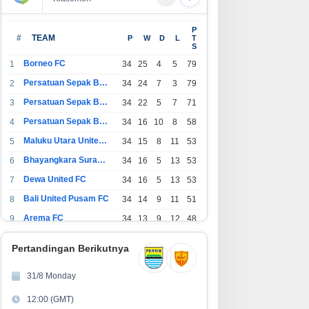
P
#
TEAM
P
W
D
L
T
S
Borneo FC
1
34
25
4
5
79
Persatuan Sepak Bola Indonesia Bandung
2
34
24
7
3
79
Persatuan Sepak Bola Indonesia Jakarta
3
34
22
5
7
71
Persatuan Sepak Bola Surabaya
4
34
16
10
8
58
Maluku Utara United FC
5
34
15
8
11
53
Bhayangkara Surabaya United
6
34
16
5
13
53
Dewa United FC
7
34
16
5
13
53
Bali United Pusam FC
8
34
14
9
11
51
Arema FC
9
34
13
9
12
48
1
Persatuan Sepak Bola Indonesia Tangerang
34
13
6
15
45
0
Pertandingan Berikutnya
1
PSIM Yogyakarta
34
11
12
11
45
1
31/8 Monday
1
Persatuan Sepakbola Indonesia Kediri
34
11
6
17
39
12:00 (GMT)
2