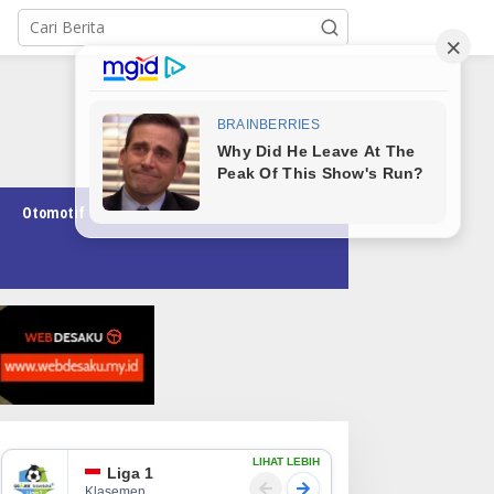
Otomotif
Pendidikan
Teknologi
Opini
LIHAT LEBIH
Liga 1
Klasemen