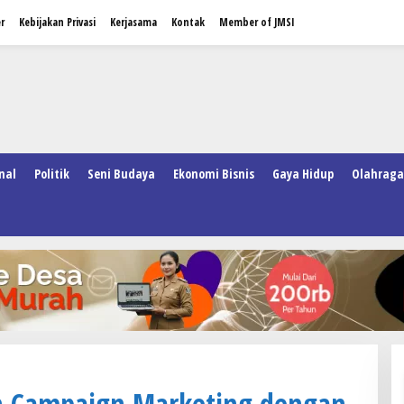
r
Kebijakan Privasi
Kerjasama
Kontak
Member of JMSI
nal
Politik
Seni Budaya
Ekonomi Bisnis
Gaya Hidup
Olahraga
 Campaign Marketing dengan