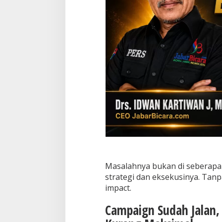
a
t
s
A
p
p
Masalahnya bukan di seberapa 
strategi dan eksekusinya. Tanpa
impact.
Campaign Sudah Jalan, 