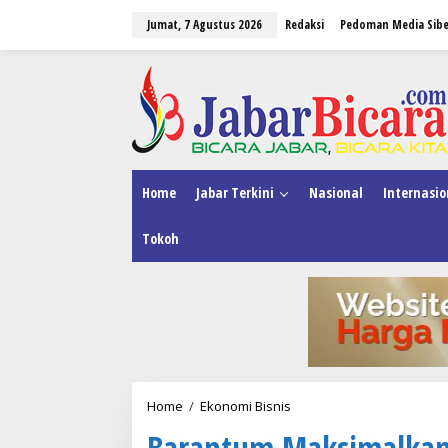
L
Jumat, 7 Agustus 2026
Redaksi
Pedoman Media Sibe
e
w
a
tutup
t
i
k
e
k
o
n
Home
Jabar Terkini
Nasional
Internasio
t
e
Tokoh
n
Home
/
Ekonomi Bisnis
B
a
Barantum Maksimalkan
r