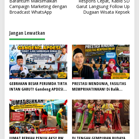
Barantum Maksimalkan
Respons Cepat, Kabid SD
a
Campaign Marketing dengan
Garut Langsung Follow Up
v
Broadcast WhatsApp
Dugaan Wisata Kepsek
i
g
Jangan Lewatkan
a
s
i
p
o
s
GEBRAKAN BESAR PERUMDA TIRTA
PRESTASI MENDUNIA, FASILITAS
INTAN GARUT! Gandeng APDESI,
MEMPRIHATINKAN! Di Balik
Target 4.000 Sambungan Rumah
Gemilangnya SMAN 26 Garut,
Demi Wujudkan Akses Air Bersih
Lapangan Hoki Rusak, Masjid Tak
untuk Masyarakat
Lagi Mampu Tampung Jamaah,
Penjualan Seragam Ikut Jadi
Sorotan
JUMAT BERKAH PENUH AKSI! RW
DI TENGAH GEMPURAN BUDAYA