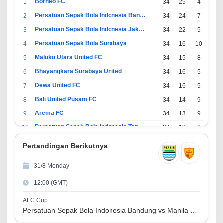
Borneo FC
1
34
25
4
5
Persatuan Sepak Bola Indonesia Bandung
2
34
24
7
3
Persatuan Sepak Bola Indonesia Jakarta
3
34
22
5
7
Persatuan Sepak Bola Surabaya
4
34
16
10
8
Maluku Utara United FC
5
34
15
8
11
Bhayangkara Surabaya United
6
34
16
5
13
Dewa United FC
7
34
16
5
13
Bali United Pusam FC
8
34
14
9
11
Arema FC
9
34
13
9
12
Persatuan Sepak Bola Indonesia Tangerang
10
34
13
6
15
PSIM Yogyakarta
11
34
11
12
11
Pertandingan Berikutnya
Persatuan Sepakbola Indonesia Kediri
12
34
11
6
17
31/8 Monday
Perserikatan Sepak Bola Indonesia Jepara
13
34
9
9
16
12:00 (GMT)
Madura United FC
14
34
9
8
17
Persatuan Sepakbola Makassar
15
34
8
10
16
AFC Cup
Persatuan Sepak Bola Indonesia Bandung vs Manila Digger FC
Persis Solo
16
34
8
10
16