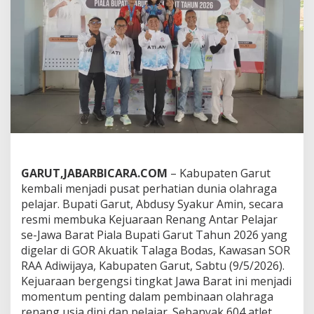
m
i
B
u
k
a
K
e
j
u
a
r
a
a
GARUT,JABARBICARA.COM
– Kabupaten Garut
n
kembali menjadi pusat perhatian dunia olahraga
R
pelajar. Bupati Garut, Abdusy Syakur Amin, secara
e
n
resmi membuka Kejuaraan Renang Antar Pelajar
a
se-Jawa Barat Piala Bupati Garut Tahun 2026 yang
n
digelar di GOR Akuatik Talaga Bodas, Kawasan SOR
g
RAA Adiwijaya, Kabupaten Garut, Sabtu (9/5/2026).
P
e
Kejuaraan bergengsi tingkat Jawa Barat ini menjadi
l
momentum penting dalam pembinaan olahraga
a
renang usia dini dan pelajar. Sebanyak 604 atlet