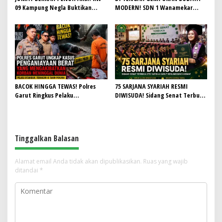
09 Kampung Negla Buktikan
MODERN! SDN 1 Wanamekar
Gotong Royong Bukan Sekadar
Lahirkan Generasi Penari Sunda,
Slogan, Warga Bersatu Sambut
Menjaga Warisan Leluhur dari
HUT RI ke-81
Ruang Kelas
BACOK HINGGA TEWAS! Polres
75 SARJANA SYARIAH RESMI
Garut Ringkus Pelaku
DIWISUDA! Sidang Senat Terbuka
Penganiayaan Brutal di
STEI Yapisha Garut Berlangsung
Banyuresmi, Terancam 10 Tahun
Khidmat, Siapkan Lulusan
Penjara
Berdaya Saing dan Berintegritas
Tinggalkan Balasan
Alamat email Anda tidak akan dipublikasikan.
Ruas yang wajib
ditandai
*