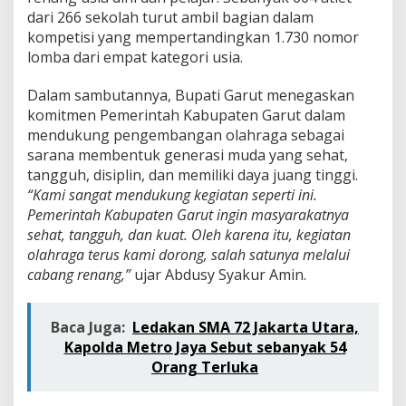
j
dari 266 sekolah turut ambil bagian dalam
a
kompetisi yang mempertandingkan 1.730 nomor
r
s
lomba dari empat kategori usia.
e
-
Dalam sambutannya, Bupati Garut menegaskan
J
komitmen Pemerintah Kabupaten Garut dalam
a
mendukung pengembangan olahraga sebagai
b
a
sarana membentuk generasi muda yang sehat,
r
tangguh, disiplin, dan memiliki daya juang tinggi.
2
“Kami sangat mendukung kegiatan seperti ini.
0
Pemerintah Kabupaten Garut ingin masyarakatnya
2
6
sehat, tangguh, dan kuat. Oleh karena itu, kegiatan
,
olahraga terus kami dorong, salah satunya melalui
6
cabang renang,”
ujar Abdusy Syakur Amin.
0
4
A
Baca Juga:
Ledakan SMA 72 Jakarta Utara,
t
Kapolda Metro Jaya Sebut sebanyak 54
l
e
Orang Terluka
t
S