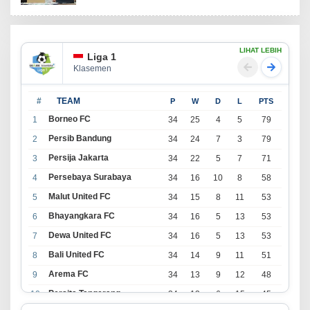
LIHAT LEBIH
Liga 1
Klasemen
#
TEAM
P
W
D
L
PTS
Borneo FC
1
34
25
4
5
79
Persib Bandung
2
34
24
7
3
79
Persija Jakarta
3
34
22
5
7
71
Persebaya Surabaya
4
34
16
10
8
58
Malut United FC
5
34
15
8
11
53
Bhayangkara FC
6
34
16
5
13
53
Dewa United FC
7
34
16
5
13
53
Bali United FC
8
34
14
9
11
51
Arema FC
9
34
13
9
12
48
Persita Tangerang
10
34
13
6
15
45