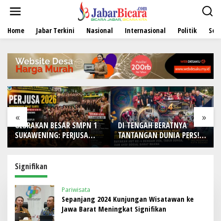
L
e
w
Home
Jabar Terkini
Nasional
Internasional
Politik
Sen
a
t
i
k
e
k
o
n
t
e
«
»
n
GEBRAKAN BESAR SMPN 1
DI TENGAH BERATNYA
SUKAWENING: PERJUSA
TANTANGAN DUNIA PERS!
2026 TEMPA KARAKTER,
IWO Indonesia Kota
DISIPLIN, DAN JIWA
Bekasi Rayakan HUT Ke-4
KEPANDUAN SISWA
dengan Doa, Tabur Bunga,
Signifikan
dan Aksi Sosial Sarat
Makna
Pariwisata
Sepanjang 2024 Kunjungan Wisatawan ke
Jawa Barat Meningkat Signifikan