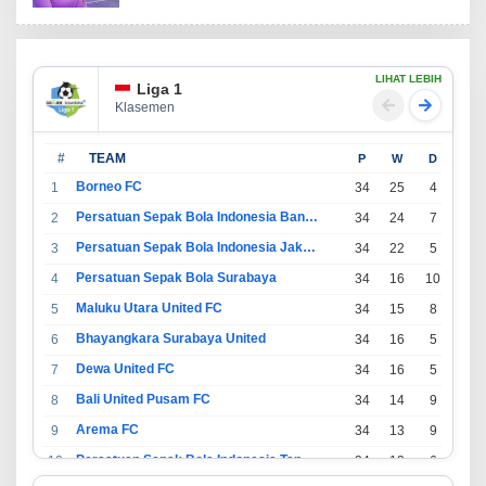
LIHAT LEBIH
Liga 1
Klasemen
#
TEAM
P
W
D
L
Borneo FC
1
34
25
4
5
Persatuan Sepak Bola Indonesia Bandung
2
34
24
7
3
Persatuan Sepak Bola Indonesia Jakarta
3
34
22
5
7
Persatuan Sepak Bola Surabaya
4
34
16
10
8
Maluku Utara United FC
5
34
15
8
11
Bhayangkara Surabaya United
6
34
16
5
13
Dewa United FC
7
34
16
5
13
Bali United Pusam FC
8
34
14
9
11
Arema FC
9
34
13
9
12
Persatuan Sepak Bola Indonesia Tangerang
10
34
13
6
15