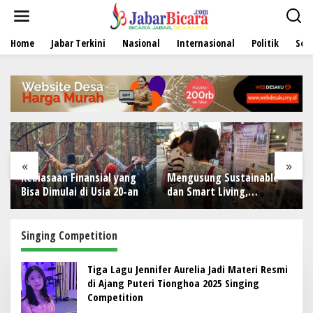
L
e
w
Home
Jabar Terkini
Nasional
Internasional
Politik
Sen
a
t
i
k
e
k
o
n
t
e
«
»
n
Kebiasaan Finansial yang
Mengusung Sustainable
P
Bisa Dimulai di Usia 20-an
dan Smart Living,
u
NARALOKA 2026 Hadirkan
O
Karya Terbaik Mahasiswa
BINUS @Malang
Singing Competition
Tiga Lagu Jennifer Aurelia Jadi Materi Resmi
di Ajang Puteri Tionghoa 2025 Singing
Competition