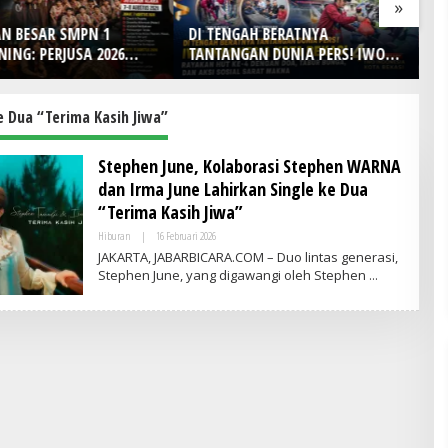
»
I TENGAH BERATNYA
Lomba Foto LRT Hadirkan
TANTANGAN DUNIA PERS! IWO
Hadiah Menarik, Ini Syaratnya
ndonesia Kota Bekasi Rayakan
UT Ke-4 dengan Doa, Tabur
unga, dan Aksi Sosial Sarat
e Dua “Terima Kasih Jiwa”
Makna
Stephen June, Kolaborasi Stephen WARNA
dan Irma June Lahirkan Single ke Dua
“Terima Kasih Jiwa”
Hiburan
|
16 Februari 2026
O
L
JAKARTA, JABARBICARA.COM – Duo lintas generasi,
E
Stephen June, yang digawangi oleh Stephen
H
A
D
M
I
N