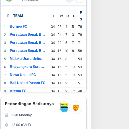
Holding Perkebunan Nusantara
GEBRAKAN BESAR PERUM
P
Dukung Penciptaan Lapangan
TIRTA INTAN GARUT! Gan
#
TEAM
P
W
D
L
T
S
Kerja, PTPN I Serap 15–20 Ribu
APDESI, Target 4.000
Pekerja di Pabrik Tembakau
Sambungan Rumah Demi
Borneo FC
1
34
25
4
5
79
Wujudkan Akses Air Bersi
Persatuan Sepak Bola Indonesia Bandung
2
34
24
7
3
79
untuk Masyarakat
Persatuan Sepak Bola Indonesia Jakarta
3
34
22
5
7
71
Persatuan Sepak Bola Surabaya
4
34
16
10
8
58
Maluku Utara United FC
5
34
15
8
11
53
Bhayangkara Surabaya United
6
34
16
5
13
53
Dewa United FC
7
34
16
5
13
53
Bali United Pusam FC
8
34
14
9
11
51
Arema FC
9
34
13
9
12
48
1
Persatuan Sepak Bola Indonesia Tangerang
34
13
6
15
45
0
Pertandingan Berikutnya
1
PSIM Yogyakarta
34
11
12
11
45
1
31/8 Monday
1
Persatuan Sepakbola Indonesia Kediri
34
11
6
17
39
12:00 (GMT)
2