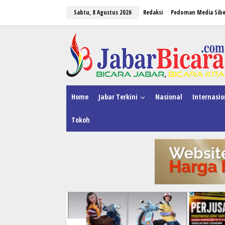
L
Sabtu, 8 Agustus 2026
Redaksi
Pedoman Media Sibe
e
w
a
tutup
t
i
k
e
k
o
n
Home
Jabar Terkini
Nasional
Internasio
t
e
Tokoh
n