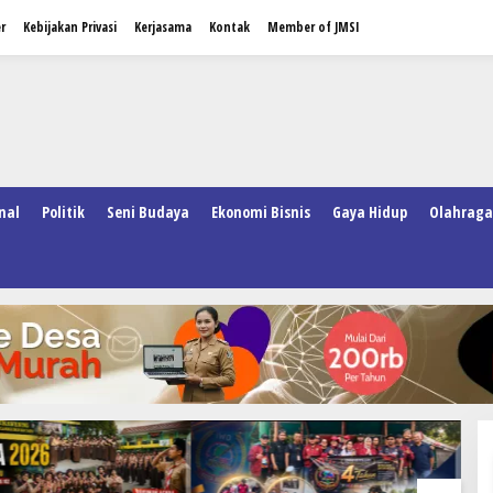
r
Kebijakan Privasi
Kerjasama
Kontak
Member of JMSI
nal
Politik
Seni Budaya
Ekonomi Bisnis
Gaya Hidup
Olahraga