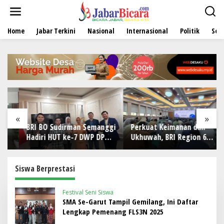
L
e
w
Home
Jabar Terkini
Nasional
Internasional
Politik
Sen
a
t
i
k
e
k
o
n
t
e
«
»
n
BRI BO Sudirman Semanggi
Perkuat Keimanan dan
Hadiri HUT ke-7 DWP DPD
Ukhuwah, BRI Region 6
RI, Pererat Sinergi
Gelar Pengajian Rutin
Bersama Pekerja
Siswa Berprestasi
Festival Seni Siswa
SMA Se-Garut Tampil Gemilang, Ini Daftar
Lengkap Pemenang FLS3N 2025