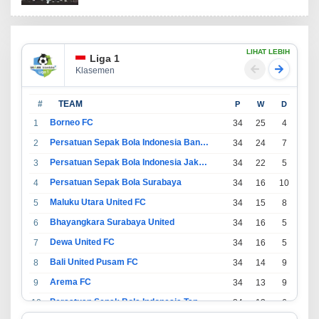
LIHAT LEBIH
Liga 1
Klasemen
#
TEAM
P
W
D
L
Borneo FC
1
34
25
4
5
Persatuan Sepak Bola Indonesia Bandung
2
34
24
7
3
Persatuan Sepak Bola Indonesia Jakarta
3
34
22
5
7
Persatuan Sepak Bola Surabaya
4
34
16
10
8
Maluku Utara United FC
5
34
15
8
11
Bhayangkara Surabaya United
6
34
16
5
13
Dewa United FC
7
34
16
5
13
Bali United Pusam FC
8
34
14
9
11
Arema FC
9
34
13
9
12
Persatuan Sepak Bola Indonesia Tangerang
10
34
13
6
15