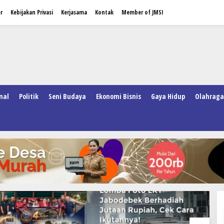
r
Kebijakan Privasi
Kerjasama
Kontak
Member of JMSI
nal
Politik
Seni Budaya
Ekonomi Bisnis
Gaya Hidup
Olahraga