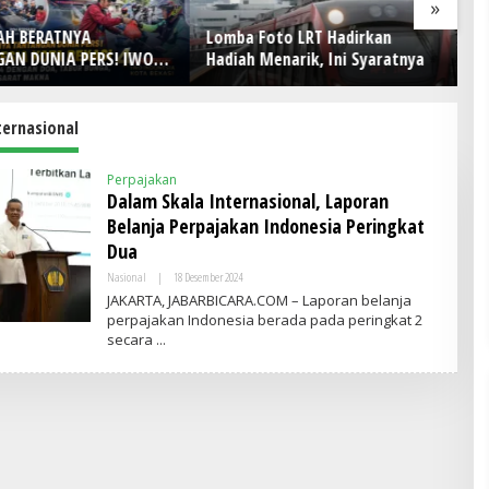
»
AH BERATNYA
Lomba Foto LRT Hadirkan
H
AN DUNIA PERS! IWO
Hadiah Menarik, Ini Syaratnya
D
ia Kota Bekasi Rayakan
Ke
4 dengan Doa, Tabur
Pe
an Aksi Sosial Sarat
ternasional
Perpajakan
Dalam Skala Internasional, Laporan
Belanja Perpajakan Indonesia Peringkat
Dua
Nasional
|
18 Desember 2024
O
L
JAKARTA, JABARBICARA.COM – Laporan belanja
E
perpajakan Indonesia berada pada peringkat 2
H
secara
A
D
M
I
N