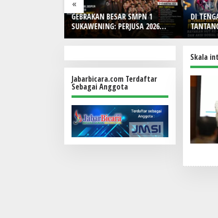
«
Blue Hybrid x
GEBRAKAN BESAR SMPN 1
DI TENG
r Limited Edition
SUKAWENING: PERJUSA 2026
TANTANG
ain Look Retro-
TEMPA KARAKTER, DISIPLIN,
Indones
DAN JIWA KEPANDUAN SISWA
HUT Ke-
Bunga, d
Skala in
Makna
Jabarbicara.com Terdaftar
Sebagai Anggota