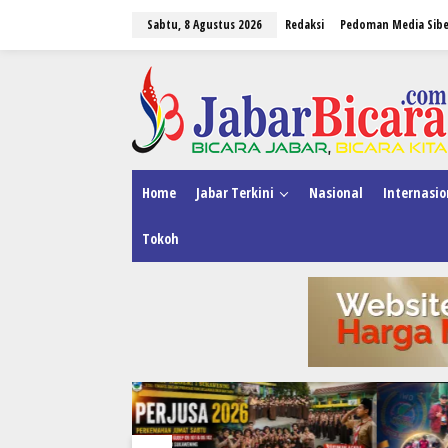
L
Sabtu, 8 Agustus 2026
Redaksi
Pedoman Media Sibe
e
w
a
tutup
t
i
k
e
k
o
n
Home
Jabar Terkini
Nasional
Internasio
t
e
Tokoh
n