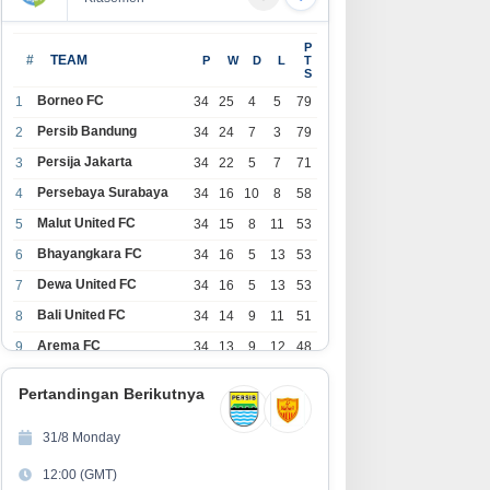
olding Perkebunan Nusantara
GEBRAKAN BESAR PERUMDA
P
ukung Penciptaan Lapangan
TIRTA INTAN GARUT! Gandeng
#
TEAM
P
W
D
L
T
S
rja, PTPN I Serap 15–20 Ribu
APDESI, Target 4.000
kerja di Pabrik Tembakau
Sambungan Rumah Demi
Borneo FC
1
34
25
4
5
79
Wujudkan Akses Air Bersih
Persib Bandung
2
34
24
7
3
79
untuk Masyarakat
Persija Jakarta
3
34
22
5
7
71
Persebaya Surabaya
4
34
16
10
8
58
Malut United FC
5
34
15
8
11
53
Bhayangkara FC
6
34
16
5
13
53
Dewa United FC
7
34
16
5
13
53
Bali United FC
8
34
14
9
11
51
Arema FC
9
34
13
9
12
48
1
Persita Tangerang
34
13
6
15
45
0
Pertandingan Berikutnya
1
PSIM Yogyakarta
34
11
12
11
45
1
31/8 Monday
1
Persik Kediri
34
11
6
17
39
12:00 (GMT)
2