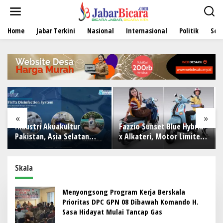
L
e
w
Home
Jabar Terkini
Nasional
Internasional
Politik
Sen
a
t
i
k
e
k
o
n
t
e
«
»
n
ri Akuakultur
Fazzio Sunset Blue Hybrid
GEBRAKAN 
an, Asia Selatan
x Alkateri, Motor Limited
SUKAWENIN
a Timur Tengah
Edition Buat Nyempurnain
2026 TEMP
p Terapkan Solusi
Look Retro-Future Lo
DISIPLIN, 
gkap dari Indonesia
KEPANDUA
Skala
Menyongsong Program Kerja Berskala
Prioritas DPC GPN 08 Dibawah Komando H.
Sasa Hidayat Mulai Tancap Gas