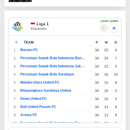
LIHAT LEBIH
Liga 1
Klasemen
#
TEAM
P
W
D
L
Borneo FC
1
34
25
4
5
Persatuan Sepak Bola Indonesia Bandung
2
34
24
7
3
Persatuan Sepak Bola Indonesia Jakarta
3
34
22
5
7
Persatuan Sepak Bola Surabaya
4
34
16
10
8
Maluku Utara United FC
5
34
15
8
11
Bhayangkara Surabaya United
6
34
16
5
13
Dewa United FC
7
34
16
5
13
Bali United Pusam FC
8
34
14
9
11
Arema FC
9
34
13
9
12
Persatuan Sepak Bola Indonesia Tangerang
10
34
13
6
15