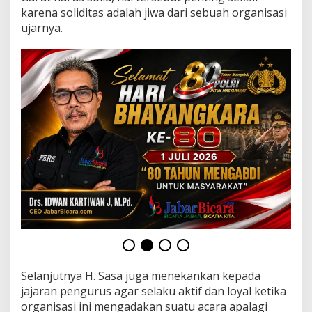
s
karena soliditas adalah jiwa dari sebuah organisasi
D
ujarnya.
P
C
G
P
N
0
8
D
i
b
a
w
a
h
K
o
m
a
n
d
Selanjutnya H. Sasa juga menekankan kepada
o
jajaran pengurus agar selaku aktif dan loyal ketika
H
.
organisasi ini mengadakan suatu acara apalagi