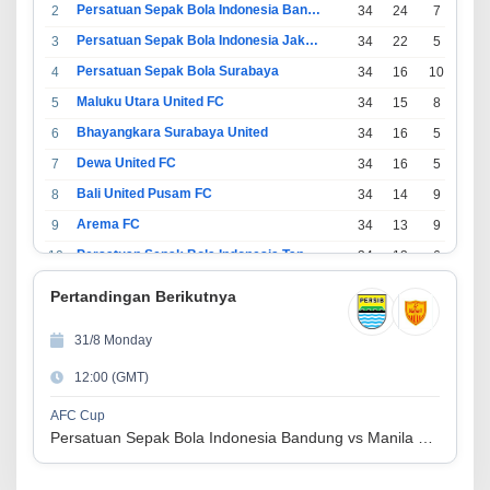
Persatuan Sepak Bola Indonesia Bandung
2
34
24
7
3
Persatuan Sepak Bola Indonesia Jakarta
3
34
22
5
7
Persatuan Sepak Bola Surabaya
4
34
16
10
8
Maluku Utara United FC
5
34
15
8
11
Bhayangkara Surabaya United
6
34
16
5
13
Dewa United FC
7
34
16
5
13
Bali United Pusam FC
8
34
14
9
11
Arema FC
9
34
13
9
12
Persatuan Sepak Bola Indonesia Tangerang
10
34
13
6
15
PSIM Yogyakarta
11
34
11
12
11
Pertandingan Berikutnya
Persatuan Sepakbola Indonesia Kediri
12
34
11
6
17
31/8 Monday
Perserikatan Sepak Bola Indonesia Jepara
13
34
9
9
16
12:00 (GMT)
Madura United FC
14
34
9
8
17
Persatuan Sepakbola Makassar
15
34
8
10
16
AFC Cup
Persatuan Sepak Bola Indonesia Bandung vs Manila Digger FC
Persis Solo
16
34
8
10
16
Semen Padang FC
17
34
5
5
24