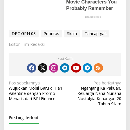
DPC GPN 08
Prioritas
Skala
Tancap gas
Editor: Tim Redaksi
Ikuti Kami
N
Pos sebelumnya
Pos berikutnya
Wujudkan Mobil Baru di Hari
Nganjang Ka Pakuan,
a
Valentine dengan Promo
Keluarga Nana Nuriana
v
Menarik dari BRI Finance
Nostalgia Kenangan 20
Tahun Silam
i
g
Posting Terkait
a