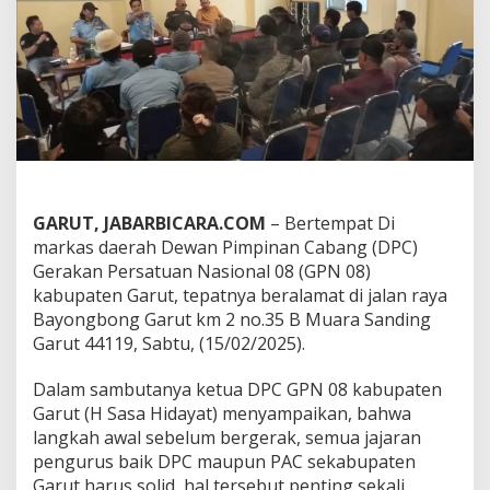
g
r
a
m
K
e
r
j
a
B
e
r
GARUT, JABARBICARA.COM
– Bertempat Di
s
markas daerah Dewan Pimpinan Cabang (DPC)
k
Gerakan Persatuan Nasional 08 (GPN 08)
a
kabupaten Garut, tepatnya beralamat di jalan raya
l
Bayongbong Garut km 2 no.35 B Muara Sanding
a
P
Garut 44119, Sabtu, (15/02/2025).
r
i
Dalam sambutanya ketua DPC GPN 08 kabupaten
o
Garut (H Sasa Hidayat) menyampaikan, bahwa
r
langkah awal sebelum bergerak, semua jajaran
i
t
pengurus baik DPC maupun PAC sekabupaten
a
Garut harus solid, hal tersebut penting sekali