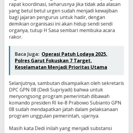
S
rapat koordinasi, seharusnya jika tidak ada alasan
a
yang betul betul urgen sudah menjadi kewajiban
s
bagi jajaran pengurus untuk hadir, dengan
a
demikian organisasi ini akan hidup sendi sendi
H
i
organya, tutup H Sasa sembari membuka acara
d
rakor.
a
y
a
Baca Juga:
Operasi Patuh Lodaya 2025,
t
Polres Garut Fokuskan 7 Target,
M
u
Keselamatan Menjadi Prioritas Utama
l
a
i
Selanjutnya, sambutan disampaikan oleh sekretaris
T
DPC GPN 08 (Dedi Supriyadi) bahwa untuk
a
menyongsong program pemerintah dibawah
n
komando presiden RI ke-8 Prabowo Subianto GPN
c
08 sudah mendapatkan jatah dalam pelaksanaan
a
p
program unggulan pemerintah, ujarnya.
G
a
Masih kata Dedi inilah yang menjadi substansi
s