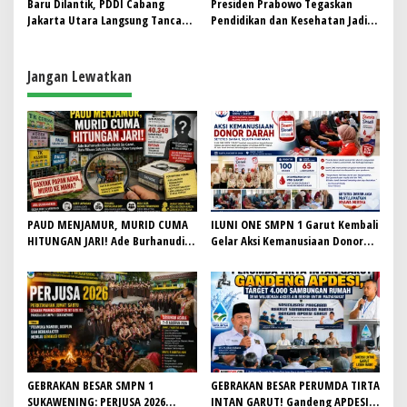
s
Baru Dilantik, PDDI Cabang
Presiden Prabowo Tegaskan
Jakarta Utara Langsung Tancap
Pendidikan dan Kesehatan Jadi
i
Gas! 63 Kantong Darah
Prioritas Utama APBN 2025
p
Terkumpul di Universitas Bunda
Mulya
Jangan Lewatkan
o
s
PAUD MENJAMUR, MURID CUMA
ILUNI ONE SMPN 1 Garut Kembali
HITUNGAN JARI! Ade Burhanudin
Gelar Aksi Kemanusiaan Donor
Desak Audit Se-Garut, Kabid
Darah, Sumbangkan 65 Labu ke
Dikmas PAUD H. Iyan Sopiyan
PMI
Belum Beri Jawaban
GEBRAKAN BESAR SMPN 1
GEBRAKAN BESAR PERUMDA TIRTA
SUKAWENING: PERJUSA 2026
INTAN GARUT! Gandeng APDESI,