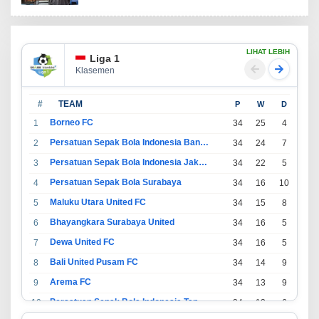
LIHAT LEBIH
Liga 1
Klasemen
#
TEAM
P
W
D
L
Borneo FC
1
34
25
4
5
Persatuan Sepak Bola Indonesia Bandung
2
34
24
7
3
Persatuan Sepak Bola Indonesia Jakarta
3
34
22
5
7
Persatuan Sepak Bola Surabaya
4
34
16
10
8
Maluku Utara United FC
5
34
15
8
11
Bhayangkara Surabaya United
6
34
16
5
13
Dewa United FC
7
34
16
5
13
Bali United Pusam FC
8
34
14
9
11
Arema FC
9
34
13
9
12
Persatuan Sepak Bola Indonesia Tangerang
10
34
13
6
15