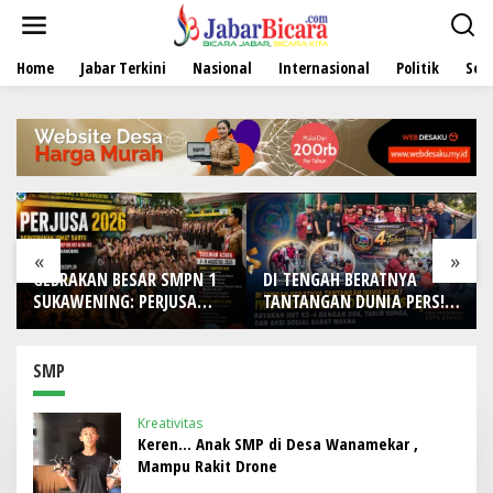
L
e
w
Home
Jabar Terkini
Nasional
Internasional
Politik
Sen
a
t
i
k
e
k
o
n
t
e
«
»
n
GEBRAKAN BESAR SMPN 1
DI TENGAH BERATNYA
SUKAWENING: PERJUSA
TANTANGAN DUNIA PERS!
2026 TEMPA KARAKTER,
IWO Indonesia Kota
DISIPLIN, DAN JIWA
Bekasi Rayakan HUT Ke-4
KEPANDUAN SISWA
dengan Doa, Tabur Bunga,
SMP
dan Aksi Sosial Sarat
Makna
Kreativitas
Keren… Anak SMP di Desa Wanamekar ,
Mampu Rakit Drone