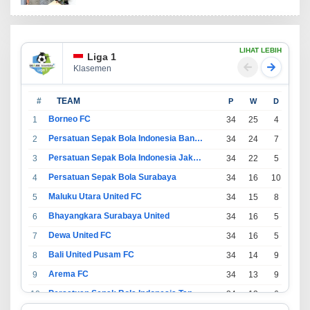
LIHAT LEBIH
Liga 1
Klasemen
#
TEAM
P
W
D
L
Borneo FC
1
34
25
4
5
Persatuan Sepak Bola Indonesia Bandung
2
34
24
7
3
Persatuan Sepak Bola Indonesia Jakarta
3
34
22
5
7
Persatuan Sepak Bola Surabaya
4
34
16
10
8
Maluku Utara United FC
5
34
15
8
11
Bhayangkara Surabaya United
6
34
16
5
13
Dewa United FC
7
34
16
5
13
Bali United Pusam FC
8
34
14
9
11
Arema FC
9
34
13
9
12
Persatuan Sepak Bola Indonesia Tangerang
10
34
13
6
15