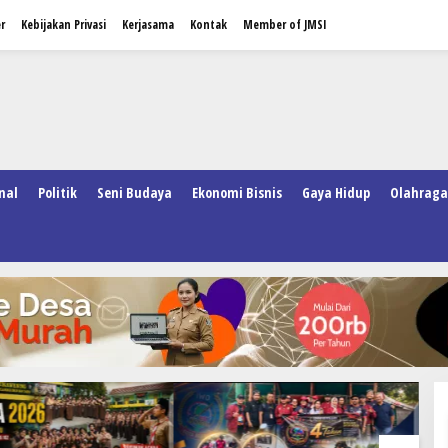
r
Kebijakan Privasi
Kerjasama
Kontak
Member of JMSI
nal
Politik
Seni Budaya
Ekonomi Bisnis
Gaya Hidup
Olahraga