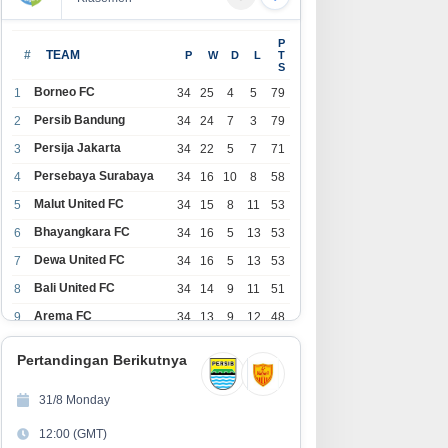
olding Perkebunan Nusantara
GEBRAKAN BESAR PERUMDA
P
ukung Penciptaan Lapangan
TIRTA INTAN GARUT! Gandeng
#
TEAM
P
W
D
L
T
S
rja, PTPN I Serap 15–20 Ribu
APDESI, Target 4.000
kerja di Pabrik Tembakau
Sambungan Rumah Demi
Borneo FC
1
34
25
4
5
79
Wujudkan Akses Air Bersih
Persib Bandung
2
34
24
7
3
79
untuk Masyarakat
Persija Jakarta
3
34
22
5
7
71
Persebaya Surabaya
4
34
16
10
8
58
Malut United FC
5
34
15
8
11
53
Bhayangkara FC
6
34
16
5
13
53
Dewa United FC
7
34
16
5
13
53
Bali United FC
8
34
14
9
11
51
Arema FC
9
34
13
9
12
48
1
Persita Tangerang
34
13
6
15
45
0
Pertandingan Berikutnya
1
PSIM Yogyakarta
34
11
12
11
45
1
31/8 Monday
1
Persik Kediri
34
11
6
17
39
12:00 (GMT)
2