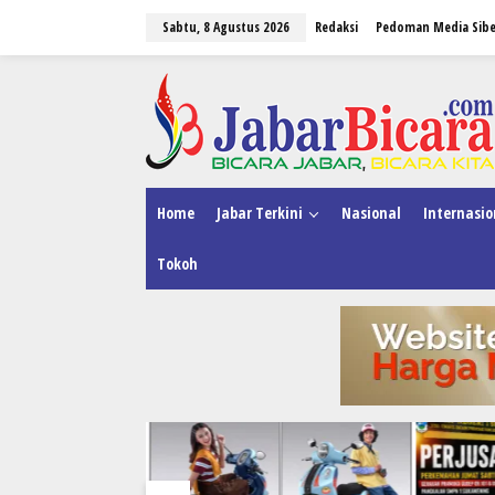
L
Sabtu, 8 Agustus 2026
Redaksi
Pedoman Media Sibe
e
w
a
tutup
t
i
k
e
k
o
n
Home
Jabar Terkini
Nasional
Internasio
t
e
Tokoh
n