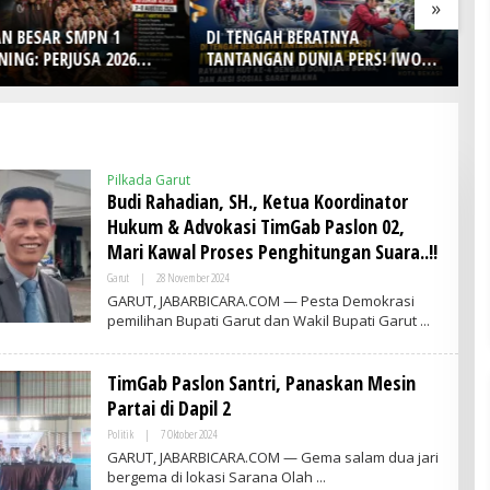
»
AH BERATNYA
Lomba Foto LRT Hadirkan
H
AN DUNIA PERS! IWO
Hadiah Menarik, Ini Syaratnya
D
ia Kota Bekasi Rayakan
Ke
4 dengan Doa, Tabur
Pe
an Aksi Sosial Sarat
Pilkada Garut
Budi Rahadian, SH., Ketua Koordinator
Hukum & Advokasi TimGab Paslon 02,
Mari Kawal Proses Penghitungan Suara..!!
Garut
|
28 November 2024
O
L
GARUT, JABARBICARA.COM — Pesta Demokrasi
E
pemilihan Bupati Garut dan Wakil Bupati Garut
H
A
D
M
TimGab Paslon Santri, Panaskan Mesin
I
N
Partai di Dapil 2
Politik
|
7 Oktober 2024
O
L
GARUT, JABARBICARA.COM — Gema salam dua jari
E
bergema di lokasi Sarana Olah
H