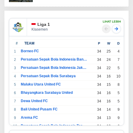
LIHAT LEBIH
Liga 1
Klasemen
#
TEAM
P
W
D
L
Borneo FC
1
34
25
4
5
Persatuan Sepak Bola Indonesia Bandung
2
34
24
7
3
Persatuan Sepak Bola Indonesia Jakarta
3
34
22
5
7
Persatuan Sepak Bola Surabaya
4
34
16
10
8
Maluku Utara United FC
5
34
15
8
11
Bhayangkara Surabaya United
6
34
16
5
13
Dewa United FC
7
34
16
5
13
Bali United Pusam FC
8
34
14
9
11
Arema FC
9
34
13
9
12
Persatuan Sepak Bola Indonesia Tangerang
10
34
13
6
15