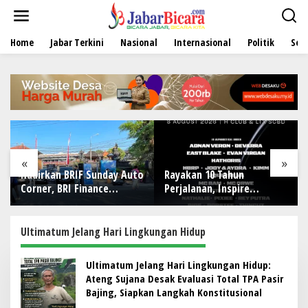
L
e
w
Home
Jabar Terkini
Nasional
Internasional
Politik
Sen
a
t
i
k
e
k
o
n
t
e
«
»
n
Hadirkan BRIF Sunday Auto
Rayakan 10 Tahun
Corner, BRI Finance
Perjalanan, Inspire
Mudahkan Warga Bali
Artistry Hadirkan Block
Wujudkan Mobil Impian
Party Terbesar di Jakarta
Ultimatum Jelang Hari Lingkungan Hidup
Ultimatum Jelang Hari Lingkungan Hidup:
Ateng Sujana Desak Evaluasi Total TPA Pasir
Bajing, Siapkan Langkah Konstitusional