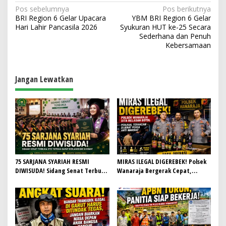
N
Pos sebelumnya
Pos berikutnya
BRI Region 6 Gelar Upacara
YBM BRI Region 6 Gelar
a
Hari Lahir Pancasila 2026
Syukuran HUT ke-25 Secara
v
Sederhana dan Penuh
Kebersamaan
i
g
a
Jangan Lewatkan
s
i
p
o
s
75 SARJANA SYARIAH RESMI
MIRAS ILEGAL DIGEREBEK! Polsek
DIWISUDA! Sidang Senat Terbuka
Wanaraja Bergerak Cepat,
STEI Yapisha Garut Berlangsung
Penjual Terancam Dijerat Perda
Khidmat, Siapkan Lulusan
Anti Maksiat
Berdaya Saing dan Berintegritas