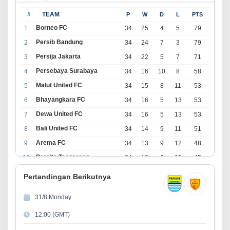
#
TEAM
P
W
D
L
PTS
Borneo FC
1
34
25
4
5
79
Persib Bandung
2
34
24
7
3
79
Persija Jakarta
3
34
22
5
7
71
Persebaya Surabaya
4
34
16
10
8
58
Malut United FC
5
34
15
8
11
53
Bhayangkara FC
6
34
16
5
13
53
Dewa United FC
7
34
16
5
13
53
Bali United FC
8
34
14
9
11
51
Arema FC
9
34
13
9
12
48
Persita Tangerang
10
34
13
6
15
45
PSIM Yogyakarta
11
34
11
12
11
45
Pertandingan Berikutnya
Persik Kediri
12
34
11
6
17
39
31/8 Monday
Persijap Jepara
13
34
9
9
16
36
12:00 (GMT)
Madura United FC
14
34
9
8
17
35
PSM Makassar
15
34
8
10
16
34