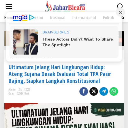
L
e
w
Home
Jabar Terkini
Nasional
Internasional
Politik
Sen
a
t
i
k
e
k
o
n
Home
/
Daerah
/
Garut
U
t
l
e
Ultimatum Jelang Hari Lingkungan Hidup:
t
n
i
Ateng Sujana Desak Evaluasi Total TPA Pasir
m
Bajing, Siapkan Langkah Konstitusional
a
t
Admin
3 Juni 2026
u
Garut
329 Dilihat
m
J
e
l
a
n