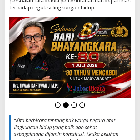
persoalan tata kelola pemerintahan dan kepatuhan
T
terhadap regulasi lingkungan hidup.
P
A
P
a
s
i
r
B
a
j
i
n
g
,
S
i
a
p
k
a
“Kita berbicara tentang hak warga negara atas
n
L
lingkungan hidup yang baik dan sehat
a
sebagaimana dijamin konstitusi. Ketika keluhan
n