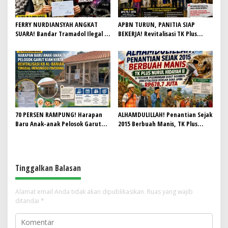
FERRY NURDIANSYAH ANGKAT
APBN TURUN, PANITIA SIAP
SUARA! Bandar Tramadol Ilegal di
BEKERJA! Revitalisasi TK Plus
Garut Harus Ditindak Tegas,
Nurul Hidayah II Dimulai dengan
Jangan Biarkan Masa Depan Anak
Semangat Gotong Royong
Bangsa Hancur
70 PERSEN RAMPUNG! Harapan
ALHAMDULILLAH! Penantian Sejak
Baru Anak-anak Pelosok Garut
2015 Berbuah Manis, TK Plus
Kian Nyata, Revitalisasi KB Al-
Nurul Hidayah II di Pelosok
Baniah Tinggal Menunggu
Pegunungan Garut Akhirnya
Finishing
Direvitalisasi dengan Dana APBN
Rp678,7 Juta
Tinggalkan Balasan
Alamat email Anda tidak akan dipublikasikan.
Ruas yang wajib
ditandai
*