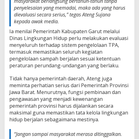
masyarakat berlangsung bertahun-tahun tanpa
g
penyelesaian yang memadai, maka ada yang harus
k
a
dievaluasi secara serius,” tegas Ateng Sujana
h
kepada awak media.
K
o
Ia menilai Pemerintah Kabupaten Garut melalui
n
Dinas Lingkungan Hidup perlu melakukan evaluasi
s
menyeluruh terhadap sistem pengelolaan TPA,
t
termasuk memastikan seluruh kegiatan
i
pengelolaan sampah berjalan sesuai ketentuan
t
u
peraturan perundang-undangan yang berlaku.
s
i
Tidak hanya pemerintah daerah, Ateng juga
o
meminta perhatian serius dari Pemerintah Provinsi
n
Jawa Barat. Menurutnya, fungsi pembinaan dan
a
l
pengawasan yang menjadi kewenangan
pemerintah provinsi harus dijalankan secara
maksimal guna memastikan tata kelola lingkungan
hidup berjalan sebagaimana mestinya.
“Jangan sampai masyarakat merasa ditinggalkan.