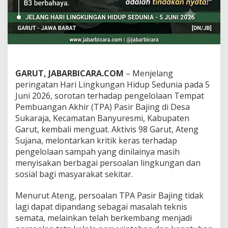
g
S
u
j
a
n
a
D
GARUT, JABARBICARA.COM
– Menjelang
e
peringatan Hari Lingkungan Hidup Sedunia pada 5
s
a
Juni 2026, sorotan terhadap pengelolaan Tempat
k
Pembuangan Akhir (TPA) Pasir Bajing di Desa
E
Sukaraja, Kecamatan Banyuresmi, Kabupaten
v
Garut, kembali menguat. Aktivis 98 Garut, Ateng
a
Sujana, melontarkan kritik keras terhadap
l
u
pengelolaan sampah yang dinilainya masih
a
menyisakan berbagai persoalan lingkungan dan
s
sosial bagi masyarakat sekitar.
i
T
Menurut Ateng, persoalan TPA Pasir Bajing tidak
o
t
lagi dapat dipandang sebagai masalah teknis
a
semata, melainkan telah berkembang menjadi
l