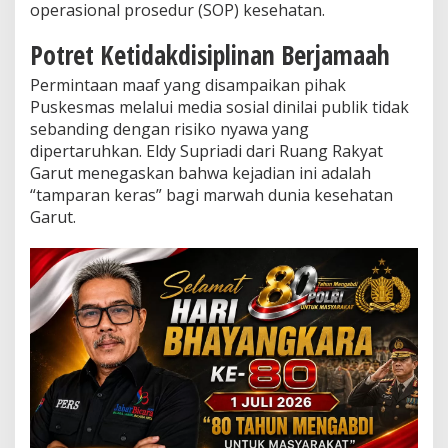
a
operasional prosedur (SOP) kesehatan.
,
E
Potret Ketidakdisiplinan Berjamaah
l
d
Permintaan maaf yang disampaikan pihak
y
Puskesmas melalui media sosial dinilai publik tidak
S
sebanding dengan risiko nyawa yang
u
dipertaruhkan. Eldy Supriadi dari Ruang Rakyat
p
r
Garut menegaskan bahwa kejadian ini adalah
i
“tamparan keras” bagi marwah dunia kesehatan
a
Garut.
d
i
:
I
n
i
B
e
n
t
u
k
K