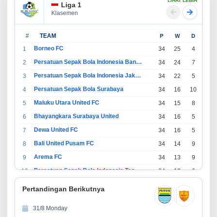
LIHAT LEBIH
Liga 1
Klasemen
#
TEAM
P
W
D
L
Borneo FC
1
34
25
4
5
Persatuan Sepak Bola Indonesia Bandung
2
34
24
7
3
Persatuan Sepak Bola Indonesia Jakarta
3
34
22
5
7
Persatuan Sepak Bola Surabaya
4
34
16
10
8
Maluku Utara United FC
5
34
15
8
11
Bhayangkara Surabaya United
6
34
16
5
13
Dewa United FC
7
34
16
5
13
Bali United Pusam FC
8
34
14
9
11
Arema FC
9
34
13
9
12
Persatuan Sepak Bola Indonesia Tangerang
10
34
13
6
15
PSIM Yogyakarta
11
34
11
12
11
Pertandingan Berikutnya
Persatuan Sepakbola Indonesia Kediri
12
34
11
6
17
31/8 Monday
Perserikatan Sepak Bola Indonesia Jepara
13
34
9
9
16