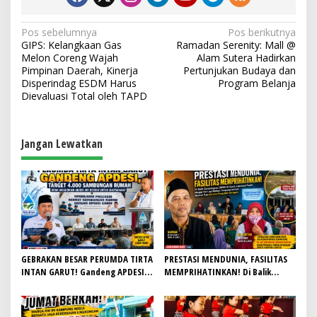
N
Pos sebelumnya
Pos berikutnya
GIPS: Kelangkaan Gas
Ramadan Serenity: Mall @
a
Melon Coreng Wajah
Alam Sutera Hadirkan
v
Pimpinan Daerah, Kinerja
Pertunjukan Budaya dan
Disperindag ESDM Harus
Program Belanja
i
Dievaluasi Total oleh TAPD
g
a
Jangan Lewatkan
s
i
p
o
s
GEBRAKAN BESAR PERUMDA TIRTA
PRESTASI MENDUNIA, FASILITAS
INTAN GARUT! Gandeng APDESI,
MEMPRIHATINKAN! Di Balik
Target 4.000 Sambungan Rumah
Gemilangnya SMAN 26 Garut,
Demi Wujudkan Akses Air Bersih
Lapangan Hoki Rusak, Masjid Tak
untuk Masyarakat
Lagi Mampu Tampung Jamaah,