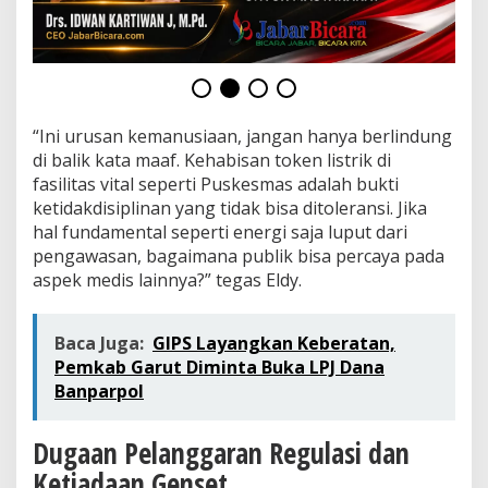
e
l
a
l
a
i
a
“Ini urusan kemanusiaan, jangan hanya berlindung
n
di balik kata maaf. Kehabisan token listrik di
F
fasilitas vital seperti Puskesmas adalah bukti
a
t
ketidakdisiplinan yang tidak bisa ditoleransi. Jika
a
hal fundamental seperti energi saja luput dari
l
pengawasan, bagaimana publik bisa percaya pada
y
aspek medis lainnya?” tegas Eldy.
a
n
g
M
Baca Juga:
GIPS Layangkan Keberatan,
e
Pemkab Garut Diminta Buka LPJ Dana
l
Banparpol
a
n
g
Dugaan Pelanggaran Regulasi dan
g
Ketiadaan Genset
a