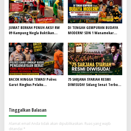
Penjualan Seragam Ikut Jadi
Sorotan
JUMAT BERKAH PENUH AKSI! RW
DI TENGAH GEMPURAN BUDAYA
09 Kampung Negla Buktikan
MODERN! SDN 1 Wanamekar
Gotong Royong Bukan Sekadar
Lahirkan Generasi Penari Sunda,
Slogan, Warga Bersatu Sambut
Menjaga Warisan Leluhur dari
HUT RI ke-81
Ruang Kelas
BACOK HINGGA TEWAS! Polres
75 SARJANA SYARIAH RESMI
Garut Ringkus Pelaku
DIWISUDA! Sidang Senat Terbuka
Penganiayaan Brutal di
STEI Yapisha Garut Berlangsung
Banyuresmi, Terancam 10 Tahun
Khidmat, Siapkan Lulusan
Penjara
Berdaya Saing dan Berintegritas
Tinggalkan Balasan
Alamat email Anda tidak akan dipublikasikan.
Ruas yang wajib
ditandai
*