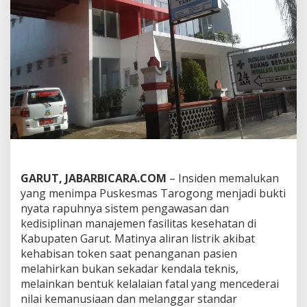
b
i
s
S
a
a
t
P
a
s
i
e
n
B
e
GARUT, JABARBICARA.COM
– Insiden memalukan
r
yang menimpa Puskesmas Tarogong menjadi bukti
t
nyata rapuhnya sistem pengawasan dan
a
kedisiplinan manajemen fasilitas kesehatan di
r
u
Kabupaten Garut. Matinya aliran listrik akibat
h
kehabisan token saat penanganan pasien
N
melahirkan bukan sekadar kendala teknis,
y
melainkan bentuk kelalaian fatal yang mencederai
a
nilai kemanusiaan dan melanggar standar
w