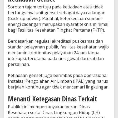
r
Sorotan tajam tertuju pada ketiadaan atau tidak
U
n
berfungsinya unit genset sebagai daya cadangan
d
(back-up power). Padahal, ketersediaan sumber
a
energi cadangan merupakan syarat teknis minimal
n
bagi Fasilitas Kesehatan Tingkat Pertama (FKTP).
g
-
U
Berdasarkan regulasi akreditasi puskesmas dan
n
standar pelayanan publik, fasilitas kesehatan wajib
d
menjamin kontinuitas pelayanan 24 jam tanpa
a
interupsi, terutama pada unit gawat darurat dan
n
persalinan.
g
Ketiadaan genset juga berimbas pada operasional
Instalasi Pengolahan Air Limbah (IPAL) yang harus
berjalan kontinu agar tidak mencemari lingkungan.
Menanti Ketegasan Dinas Terkait
Publik kini mempertanyakan peran Dinas
Kesehatan serta Dinas Lingkungan Hidup (LH)