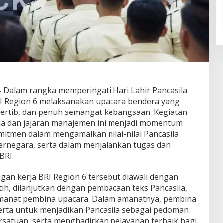
–
Dalam rangka memperingati Hari Lahir Pancasila
BRI Region 6 melaksanakan upacara bendera yang
tertib, dan penuh semangat kebangsaan. Kegiatan
erja dan jajaran manajemen ini menjadi momentum
itmen dalam mengamalkan nilai-nilai Pancasila
ernegara, serta dalam menjalankan tugas dan
BRI.
ngan kerja BRI Region 6 tersebut diawali dengan
h, dilanjutkan dengan pembacaan teks Pancasila,
manat pembina upacara. Dalam amanatnya, pembina
erta untuk menjadikan Pancasila sebagai pedoman
satuan, serta menghadirkan pelayanan terbaik bagi