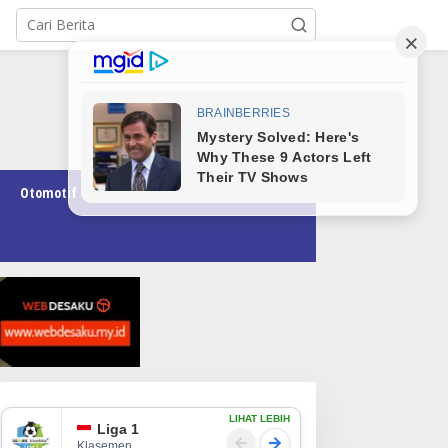
Otomotif
Pendidikan
Teknologi
Opini
LIHAT LEBIH
Liga 1
Klasemen