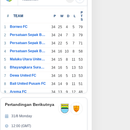
P
#
TEAM
P
W
D
L
T
S
Borneo FC
1
34
25
4
5
79
Persatuan Sepak Bola Indonesia Bandung
2
34
24
7
3
79
Persatuan Sepak Bola Indonesia Jakarta
3
34
22
5
7
71
Persatuan Sepak Bola Surabaya
4
34
16
10
8
58
Maluku Utara United FC
5
34
15
8
11
53
Bhayangkara Surabaya United
6
34
16
5
13
53
Dewa United FC
7
34
16
5
13
53
Bali United Pusam FC
8
34
14
9
11
51
Arema FC
9
34
13
9
12
48
1
Persatuan Sepak Bola Indonesia Tangerang
34
13
6
15
45
0
Pertandingan Berikutnya
1
PSIM Yogyakarta
34
11
12
11
45
1
31/8 Monday
1
Persatuan Sepakbola Indonesia Kediri
34
11
6
17
39
12:00 (GMT)
2