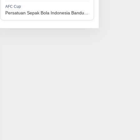
1
Perserikatan Sepak Bola Indonesia Jepara
34
9
9
16
36
AFC Cup
3
Persatuan Sepak Bola Indonesia Bandung vs Manila Digger FC
1
Madura United FC
34
9
8
17
35
4
1
Persatuan Sepakbola Makassar
34
8
10
16
34
5
1
Persis Solo
34
8
10
16
34
6
1
Semen Padang FC
34
5
5
24
20
7
1
Persatuan Sepak Bola Biak Sekitarnya
34
4
6
24
18
8