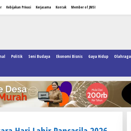
r
Kebijakan Privasi
Kerjasama
Kontak
Member of JMSI
nal
Politik
Seni Budaya
Ekonomi Bisnis
Gaya Hidup
Olahraga
ara Hari Lahir Pancasila 2026