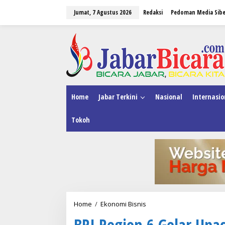
L
Jumat, 7 Agustus 2026
Redaksi
Pedoman Media Sibe
e
w
a
tutup
t
i
k
e
k
o
n
Home
Jabar Terkini
Nasional
Internasio
t
e
Tokoh
n
Home
/
Ekonomi Bisnis
B
R
BRI Region 6 Gelar Upac
I