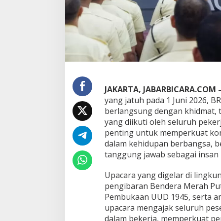
h
i
r
P
a
n
c
a
s
i
JAKARTA, JABARBICARA.COM 
l
yang jatuh pada 1 Juni 2026, 
a
berlangsung dengan khidmat, 
2
yang diikuti oleh seluruh pek
0
2
penting untuk memperkuat kom
6
dalam kehidupan berbangsa, b
tanggung jawab sebagai insan 
Upacara yang digelar di lingku
pengibaran Bendera Merah Puti
Pembukaan UUD 1945, serta a
upacara mengajak seluruh pes
dalam bekerja, memperkuat per