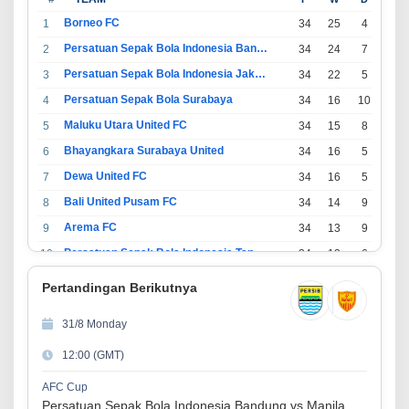
Borneo FC
1
34
25
4
5
Persatuan Sepak Bola Indonesia Bandung
2
34
24
7
3
Persatuan Sepak Bola Indonesia Jakarta
3
34
22
5
7
Persatuan Sepak Bola Surabaya
4
34
16
10
8
Maluku Utara United FC
5
34
15
8
11
Bhayangkara Surabaya United
6
34
16
5
13
Dewa United FC
7
34
16
5
13
Bali United Pusam FC
8
34
14
9
11
Arema FC
9
34
13
9
12
Persatuan Sepak Bola Indonesia Tangerang
10
34
13
6
15
PSIM Yogyakarta
11
34
11
12
11
Pertandingan Berikutnya
Persatuan Sepakbola Indonesia Kediri
12
34
11
6
17
31/8 Monday
Perserikatan Sepak Bola Indonesia Jepara
13
34
9
9
16
12:00 (GMT)
Madura United FC
14
34
9
8
17
Persatuan Sepakbola Makassar
15
34
8
10
16
AFC Cup
Persatuan Sepak Bola Indonesia Bandung vs Manila Digger FC
Persis Solo
16
34
8
10
16