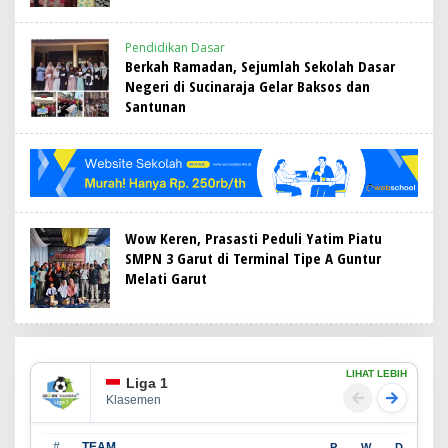
Pendidikan Dasar
Berkah Ramadan, Sejumlah Sekolah Dasar
Negeri di Sucinaraja Gelar Baksos dan
Santunan
Wow Keren, Prasasti Peduli Yatim Piatu
SMPN 3 Garut di Terminal Tipe A Guntur
Melati Garut
LIHAT LEBIH
Liga 1
Klasemen
#
TEAM
P
W
D
L