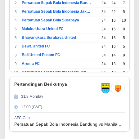
Persatuan Sepak Bola Indonesia Bandung
2
34
24
7
3
Persatuan Sepak Bola Indonesia Jakarta
3
34
22
5
7
Persatuan Sepak Bola Surabaya
4
34
16
10
8
Maluku Utara United FC
5
34
15
8
11
Bhayangkara Surabaya United
6
34
16
5
13
Dewa United FC
7
34
16
5
13
Bali United Pusam FC
8
34
14
9
11
Arema FC
9
34
13
9
12
Persatuan Sepak Bola Indonesia Tangerang
10
34
13
6
15
PSIM Yogyakarta
11
34
11
12
11
Pertandingan Berikutnya
Persatuan Sepakbola Indonesia Kediri
12
34
11
6
17
31/8 Monday
Perserikatan Sepak Bola Indonesia Jepara
13
34
9
9
16
12:00 (GMT)
Madura United FC
14
34
9
8
17
Persatuan Sepakbola Makassar
15
34
8
10
16
AFC Cup
Persatuan Sepak Bola Indonesia Bandung vs Manila Digger FC
Persis Solo
16
34
8
10
16
Semen Padang FC
17
34
5
5
24