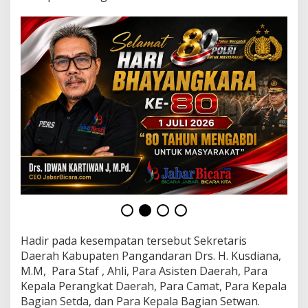
a
n
A
j
a
k
S
t
a
k
e
h
o
l
d
e
r
L
a
k
Hadir pada kesempatan tersebut Sekretaris
u
Daerah Kabupaten Pangandaran Drs. H. Kusdiana,
k
M.M, Para Staf , Ahli, Para Asisten Daerah, Para
a
Kepala Perangkat Daerah, Para Camat, Para Kepala
n
Bagian Setda, dan Para Kepala Bagian Setwan.
3