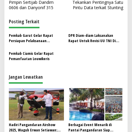
a
Pimpin Sertijab Dandim
Tekankan Pentingnya Satu
v
0606 dan Danyonif 315
Pintu Data terkait Stunting
i
Posting Terkait
g
a
Pemkab Garut Gelar Rapat
DPR Diam-diam Laksanakan
s
Persiapan Pelaksanaan
Rapat Untuk Revisi UU TNI Di
Rehabilitasi Jalan dan Drainase
Hotel Mewah, Mengapa
i
Pasar Guntur
Demikian ?
Pemkab Ciamis Gelar Rapat
p
Pemanfaatan Leuwikeris
o
s
Jangan Lewatkan
Hadiri Pangandaran Airshow
Berbagai Event Menarik di
2025, Wagub Erwan Setiawan:
Pantai Pangandaran Siap