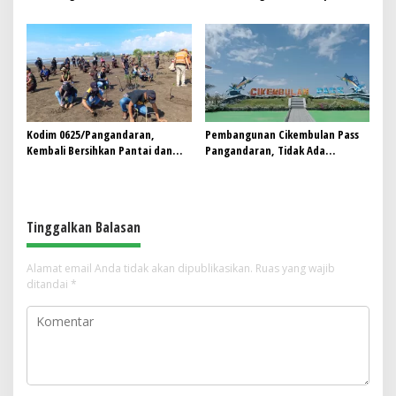
Pemprov Jabar Jajaki Kerja Sama
Manjakan Pengunjung. Catat
dengan Susi Air
hanya di Bulan Oktober 2024
Kodim 0625/Pangandaran,
Pembangunan Cikembulan Pass
Kembali Bersihkan Pantai dan
Pangandaran, Tidak Ada
Tanami Pohon Mangrove
Keterlibatan Pejabat Institusi?
Murni Investasi Swasta
Tinggalkan Balasan
Alamat email Anda tidak akan dipublikasikan.
Ruas yang wajib
ditandai
*