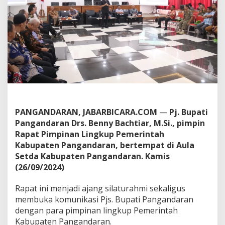
e
r
d
a
n
a
,
P
J
.
B
u
p
PANGANDARAN, JABARBICARA.COM
—
Pj. Bupati
a
Pangandaran Drs. Benny Bachtiar, M.Si., pimpin
t
Rapat Pimpinan Lingkup Pemerintah
i
Kabupaten Pangandaran, bertempat di Aula
P
a
Setda Kabupaten Pangandaran. Kamis
n
(26/09/2024)
g
a
Rapat ini menjadi ajang silaturahmi sekaligus
n
membuka komunikasi Pjs. Bupati Pangandaran
d
a
dengan para pimpinan lingkup Pemerintah
r
Kabupaten Pangandaran.