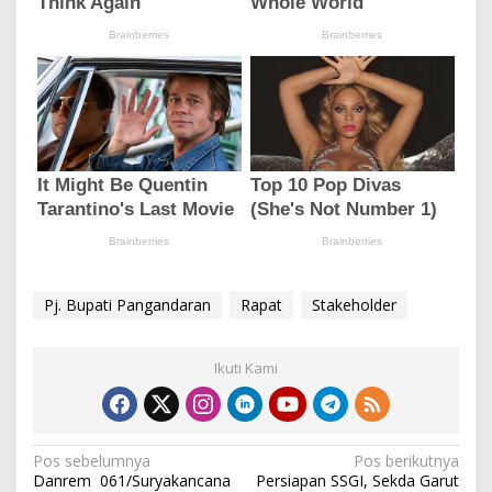
Pj. Bupati Pangandaran
Rapat
Stakeholder
Ikuti Kami
N
Pos sebelumnya
Pos berikutnya
Danrem 061/Suryakancana
Persiapan SSGI, Sekda Garut