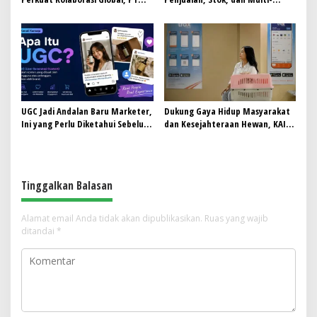
RPN Gelar IRRDB Socio-Economic
Outlet
Seminar 2026
UGC Jadi Andalan Baru Marketer,
Dukung Gaya Hidup Masyarakat
Ini yang Perlu Diketahui Sebelum
dan Kesejahteraan Hewan, KAI
Ikut Tren Ini
Logistik Layani Lebih dari 90 Ribu
Hewan Peliharaan pada
Semester I 2026
Tinggalkan Balasan
Alamat email Anda tidak akan dipublikasikan.
Ruas yang wajib
ditandai
*