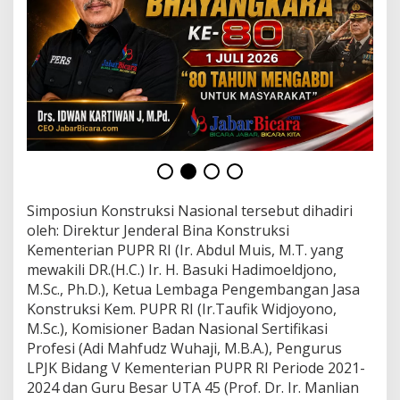
i
a
n
P
U
P
R
R
I
G
e
l
a
Simposiun Konstruksi Nasional tersebut dihadiri
r
oleh: Direktur Jenderal Bina Konstruksi
S
i
Kementerian PUPR RI (Ir. Abdul Muis, M.T. yang
m
mewakili DR.(H.C.) Ir. H. Basuki Hadimoeldjono,
p
M.Sc., Ph.D.), Ketua Lembaga Pengembangan Jasa
o
Konstruksi Kem. PUPR RI (Ir.Taufik Widjoyono,
s
M.Sc.), Komisioner Badan Nasional Sertifikasi
i
u
Profesi (Adi Mahfudz Wuhaji, M.B.A.), Pengurus
m
LPJK Bidang V Kementerian PUPR RI Periode 2021-
K
2024 dan Guru Besar UTA 45 (Prof. Dr. Ir. Manlian
o