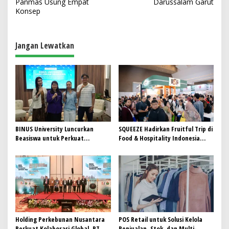
v
Panmas Usung Empat
Darussalam Garut
Konsep
i
g
a
Jangan Lewatkan
s
i
p
o
s
BINUS University Luncurkan
SQUEEZE Hadirkan Fruitful Trip di
Beasiswa untuk Perkuat
Food & Hospitality Indonesia
Komitmen Mencetak Talenta
(FHI) 2026: Wadah Kolaborasi
Bedampak bagi Indonesia
yang Menghubungkan Inovasi,
Pengalaman, dan Pertumbuhan
Bersama
Holding Perkebunan Nusantara
POS Retail untuk Solusi Kelola
Perkuat Kolaborasi Global, PT
Penjualan, Stok, dan Multi-