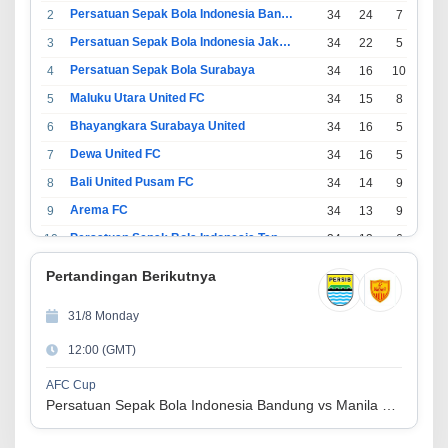
Persatuan Sepak Bola Indonesia Bandung
2
34
24
7
3
Persatuan Sepak Bola Indonesia Jakarta
3
34
22
5
7
Persatuan Sepak Bola Surabaya
4
34
16
10
8
Maluku Utara United FC
5
34
15
8
11
Bhayangkara Surabaya United
6
34
16
5
13
Dewa United FC
7
34
16
5
13
Bali United Pusam FC
8
34
14
9
11
Arema FC
9
34
13
9
12
Persatuan Sepak Bola Indonesia Tangerang
10
34
13
6
15
PSIM Yogyakarta
11
34
11
12
11
Pertandingan Berikutnya
Persatuan Sepakbola Indonesia Kediri
12
34
11
6
17
31/8 Monday
Perserikatan Sepak Bola Indonesia Jepara
13
34
9
9
16
12:00 (GMT)
Madura United FC
14
34
9
8
17
Persatuan Sepakbola Makassar
15
34
8
10
16
AFC Cup
Persatuan Sepak Bola Indonesia Bandung vs Manila Digger FC
Persis Solo
16
34
8
10
16
Semen Padang FC
17
34
5
5
24