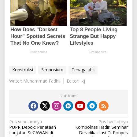
Konstruksi
Simposium
Tenaga ahli
Writer: Muhammad Fadhli
Editor: Ikj
Ikuti Kami
N
Pos sebelumnya
Pos berikutnya
PUPR Depok: Penataan
Kompolnas Hadiri Seminar
a
Lanjutan SeCAWAN di
Deradikalisasi Di Ponpes