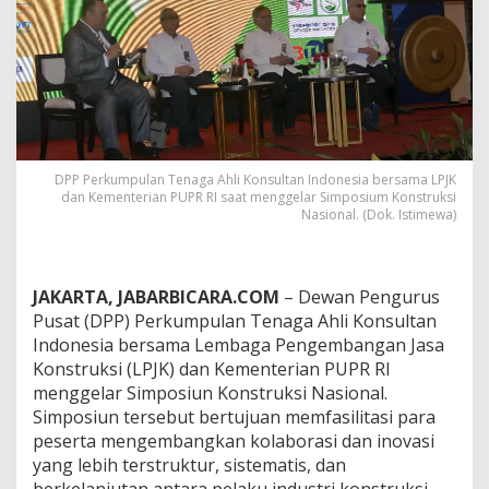
T
e
n
a
g
a
A
h
l
i
DPP Perkumpulan Tenaga Ahli Konsultan Indonesia bersama LPJK
dan Kementerian PUPR RI saat menggelar Simposium Konstruksi
K
Nasional. (Dok. Istimewa)
o
n
s
u
JAKARTA, JABARBICARA.COM
– Dewan Pengurus
l
t
Pusat (DPP) Perkumpulan Tenaga Ahli Konsultan
a
Indonesia bersama Lembaga Pengembangan Jasa
n
Konstruksi (LPJK) dan Kementerian PUPR RI
I
menggelar Simposiun Konstruksi Nasional.
n
Simposiun tersebut bertujuan memfasilitasi para
d
o
peserta mengembangkan kolaborasi dan inovasi
n
yang lebih terstruktur, sistematis, dan
e
berkelanjutan antara pelaku industri konstruksi