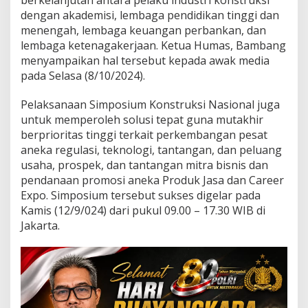
s
dengan akademisi, lembaga pendidikan tinggi dan
i
a
menengah, lembaga keuangan perbankan, dan
b
lembaga ketenagakerjaan. Ketua Humas, Bambang
e
menyampaikan hal tersebut kepada awak media
r
pada Selasa (8/10/2024).
s
a
m
Pelaksanaan Simposium Konstruksi Nasional juga
a
untuk memperoleh solusi tepat guna mutakhir
L
berprioritas tinggi terkait perkembangan pesat
P
aneka regulasi, teknologi, tantangan, dan peluang
J
usaha, prospek, dan tantangan mitra bisnis dan
K
d
pendanaan promosi aneka Produk Jasa dan Career
a
Expo. Simposium tersebut sukses digelar pada
n
Kamis (12/9/024) dari pukul 09.00 – 17.30 WIB di
K
Jakarta.
e
m
e
n
t
e
r