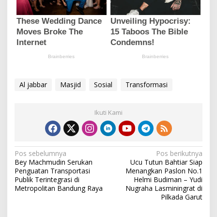
Al jabbar
Masjid
Sosial
Transformasi
Ikuti Kami
N
Pos sebelumnya
Pos berikutnya
Bey Machmudin Serukan
Ucu Tutun Bahtiar Siap
a
Penguatan Transportasi
Menangkan Paslon No.1
v
Publik Terintegrasi di
Helmi Budiman – Yudi
Metropolitan Bandung Raya
Nugraha Lasminingrat di
i
Pilkada Garut
g