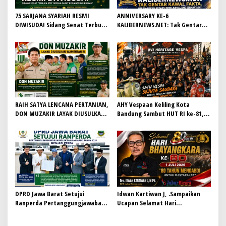
75 SARJANA SYARIAH RESMI
ANNIVERSARY KE-6
DIWISUDA! Sidang Senat Terbuka
KALIBERNEWS.NET: Tak Gentar
STEI Yapisha Garut Berlangsung
Kawal Fakta, Bersih-Bersih
Khidmat, Siapkan Lulusan
Redaksi Demi Jurnalisme
Berdaya Saing dan Berintegritas
Bermartabat
RAIH SATYA LENCANA PERTANIAN,
AHY Vespaan Keliling Kota
DON MUZAKIR LAYAK DIUSULKAN
Bandung Sambut HUT RI ke-81,
WAMENTAN RI
Gaungkan Persaudaraan dan Aksi
Kemanusiaan
DPRD Jawa Barat Setujui
Idwan Kartiwan J, .Sampaikan
Ranperda Pertanggungjawaban
Ucapan Selamat Hari
Pelaksanaan APBD Tahun 2025
Bhayangkara ke-80: “80 Tahun
Menjadi Perda
Mengabdi untuk Masyarakat”