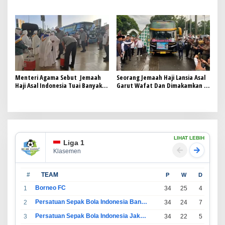
Provinsi Jawa Barat ke Bandung
Menteri Agama Sebut Jemaah
Seorang Jemaah Haji Lansia Asal
Haji Asal Indonesia Tuai Banyak
Garut Wafat Dan Dimakamkan Di
Pujian Dari Negara Lain
Makkah
LIHAT LEBIH
Liga 1
Klasemen
#
TEAM
P
W
D
L
Borneo FC
1
34
25
4
5
Persatuan Sepak Bola Indonesia Bandung
2
34
24
7
3
Persatuan Sepak Bola Indonesia Jakarta
3
34
22
5
7