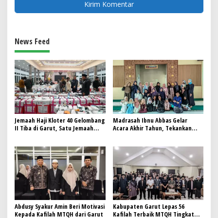
News Feed
Jemaah Haji Kloter 40 Gelombang
Madrasah Ibnu Abbas Gelar
II Tiba di Garut, Satu Jemaah
Acara Akhir Tahun, Tekankan
Wafat di Tanah Suci
Pentingnya Sinergi Orang Tua
dan Guru dalam Pendidikan
Abdusy Syakur Amin Beri Motivasi
Kabupaten Garut Lepas 56
Kepada Kafilah MTQH dari Garut
Kafilah Terbaik MTQH Tingkat