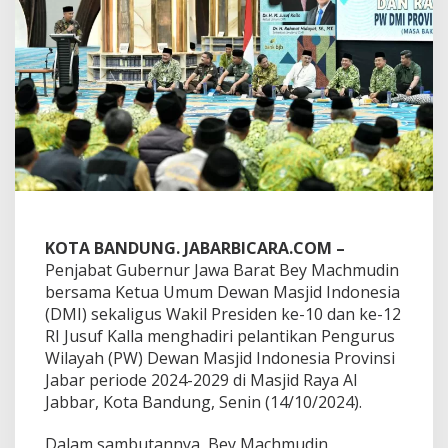
i
r
i
P
e
l
a
n
t
i
k
a
n
P
KOTA BANDUNG. JABARBICARA.COM –
W
Penjabat Gubernur Jawa Barat Bey Machmudin
D
bersama Ketua Umum Dewan Masjid Indonesia
M
I
(DMI) sekaligus Wakil Presiden ke-10 dan ke-12
J
RI Jusuf Kalla menghadiri pelantikan Pengurus
a
Wilayah (PW) Dewan Masjid Indonesia Provinsi
w
Jabar periode 2024-2029 di Masjid Raya Al
a
B
Jabbar, Kota Bandung, Senin (14/10/2024).
a
r
Dalam sambutannya, Bey Machmudin