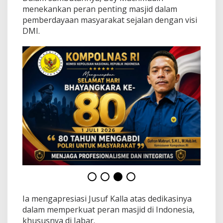
a
menekankan peran penting masjid dalam
t
pemberdayaan masyarakat sejalan dengan visi
p
e
DMI.
r
i
o
d
e
2
0
2
4
-
2
0
2
9
Ia mengapresiasi Jusuf Kalla atas dedikasinya
dalam memperkuat peran masjid di Indonesia,
khususnya di Jabar.