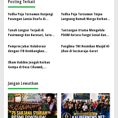
Posting Terkait
a
s
Yudha Puja Turnawan Kunjungi
Yudha Puja Turnawan Tinjau
i
Pasangan Lansia Duafa di
Langsung Rumah Warga Korban
p
Kampung Lampegan, Dorong
Kebakaran di Cisurupan, Dorong
Pemkab Garut Optimalkan
Pemerintah Kabupaten Segera
Tanah Longsor Terjadi di
Tantangan Utama Mengelola
o
Perhatian
Membantu
Pasirwangi dan Barusari, Satu
PDAM Antara Fungsi Sosial dan
s
Masjid Terancam dan Akses Jalan
Bisnis
Terputus
Pemprov Jabar Kolaborasi
Panglima TNI Resmikan Masjid Al-
dengan ITB Kembangkan
Jihan di Sucinaraja-Garut
Jatinangor Jadi Wilayah
Percontohan Transformasi
Ilham Habibie Jenguk Korban
Digital
Gempa di Desa Cihawuk,
Kabupaten Bandung
Jangan Lewatkan