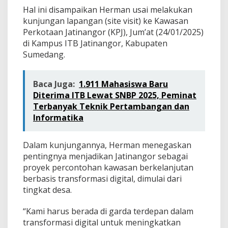
r
Hal ini disampaikan Herman usai melakukan
c
kunjungan lapangan (site visit) ke Kawasan
o
n
Perkotaan Jatinangor (KPJ), Jum’at (24/01/2025)
t
di Kampus ITB Jatinangor, Kabupaten
o
Sumedang.
h
a
n
Baca Juga:
1.911 Mahasiswa Baru
T
Diterima ITB Lewat SNBP 2025, Peminat
r
a
Terbanyak Teknik Pertambangan dan
n
Informatika
s
f
o
Dalam kunjungannya, Herman menegaskan
r
pentingnya menjadikan Jatinangor sebagai
m
proyek percontohan kawasan berkelanjutan
a
s
berbasis transformasi digital, dimulai dari
i
tingkat desa.
D
i
“Kami harus berada di garda terdepan dalam
g
transformasi digital untuk meningkatkan
i