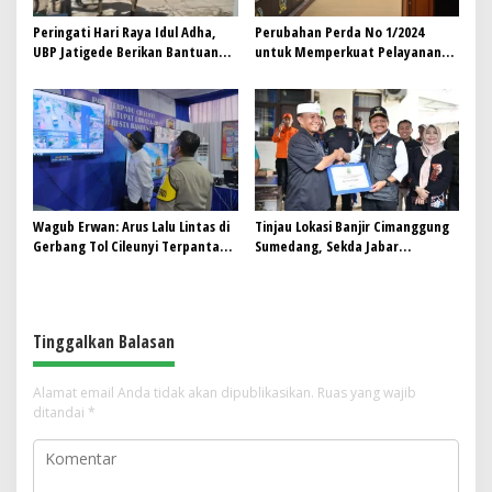
Peringati Hari Raya Idul Adha,
Perubahan Perda No 1/2024
UBP Jatigede Berikan Bantuan
untuk Memperkuat Pelayanan
Hewan Qurban Ke Desa Sekitar
Publik dan Menjamin Prinsip
Keadilan Sosial
Wagub Erwan: Arus Lalu Lintas di
Tinjau Lokasi Banjir Cimanggung
Gerbang Tol Cileunyi Terpantau
Sumedang, Sekda Jabar
Lancar
Tekankan Pencegahan dan Solusi
Tinggalkan Balasan
Alamat email Anda tidak akan dipublikasikan.
Ruas yang wajib
ditandai
*