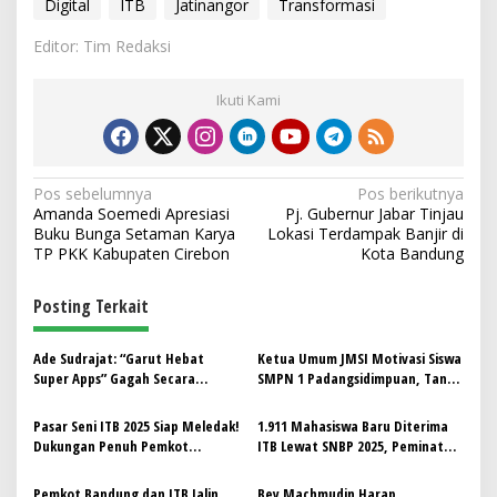
Digital
ITB
Jatinangor
Transformasi
Editor: Tim Redaksi
Ikuti Kami
N
Pos sebelumnya
Pos berikutnya
Amanda Soemedi Apresiasi
Pj. Gubernur Jabar Tinjau
a
Buku Bunga Setaman Karya
Lokasi Terdampak Banjir di
v
TP PKK Kabupaten Cirebon
Kota Bandung
i
Posting Terkait
g
a
Ade Sudrajat: “Garut Hebat
Ketua Umum JMSI Motivasi Siswa
s
Super Apps” Gagah Secara
SMPN 1 Padangsidimpuan, Tanya
Digital, Tapi Belum Menjawab
Siapa yang Mau Jadi Astronot
i
Masalah Dasar Pembangunan
Pasar Seni ITB 2025 Siap Meledak!
1.911 Mahasiswa Baru Diterima
p
Dukungan Penuh Pemkot
ITB Lewat SNBP 2025, Peminat
Bandung dan Kolaborasi dengan
Terbanyak Teknik Pertambangan
o
Agenda Wisata Kota
dan Informatika
Pemkot Bandung dan ITB Jalin
Bey Machmudin Harap