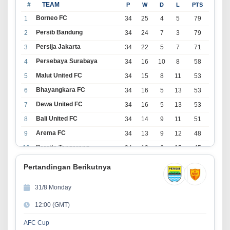
#
TEAM
P
W
D
L
PTS
Borneo FC
1
34
25
4
5
79
Persib Bandung
2
34
24
7
3
79
Persija Jakarta
3
34
22
5
7
71
Persebaya Surabaya
4
34
16
10
8
58
Malut United FC
5
34
15
8
11
53
Bhayangkara FC
6
34
16
5
13
53
Dewa United FC
7
34
16
5
13
53
Bali United FC
8
34
14
9
11
51
Arema FC
9
34
13
9
12
48
Persita Tangerang
10
34
13
6
15
45
PSIM Yogyakarta
11
34
11
12
11
45
Pertandingan Berikutnya
Persik Kediri
12
34
11
6
17
39
31/8 Monday
Persijap Jepara
13
34
9
9
16
36
12:00 (GMT)
Madura United FC
14
34
9
8
17
35
PSM Makassar
15
34
8
10
16
34
AFC Cup