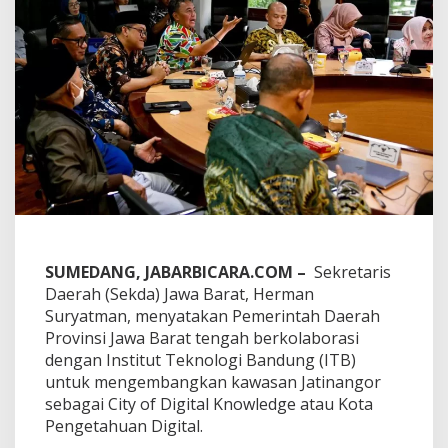
l
a
b
o
r
a
s
i
d
e
n
g
a
n
I
SUMEDANG, JABARBICARA.COM –
Sekretaris
T
B
Daerah (Sekda) Jawa Barat, Herman
K
Suryatman, menyatakan Pemerintah Daerah
e
Provinsi Jawa Barat tengah berkolaborasi
m
dengan Institut Teknologi Bandung (ITB)
b
untuk mengembangkan kawasan Jatinangor
a
n
sebagai City of Digital Knowledge atau Kota
g
Pengetahuan Digital.
k