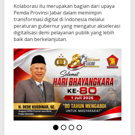
a
Kolaborasi itu merupakan bagian dari upaya
n
Pemda Provinsi Jabar dalam memimpin
J
a
transformasi digital di Indonesia melalui
t
peraturan gubernur yang mengatur akselerasi
i
digitalisasi demi pelayanan publik yang lebih
n
baik dan berkelanjutan.
a
n
g
o
r
J
a
d
i
W
i
l
a
y
a
h
P
e