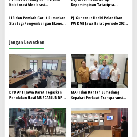
s
Kolaborasi Akselerasi
Kepemimpinan Tatacipta
Penanganan Sampah
Dirgantara Bawa ITB Jadi Kampus
Kelas Dunia
ITB dan Pemkab Garut Rumuskan
Pj. Gubernur Hadiri Pelantikan
Strategi Pengembangan Ekonomi
PW DMI Jawa Barat periode 2024-
dan Infrastruktur
2029
Jangan Lewatkan
DPD APTI Jawa Barat Tegaskan
MAPI dan Kantah Sumedang
Penolakan Hasil MUSCABLUB DPC
Sepakat Perkuat Transparansi
Garut, Ketua Ajak Jaga Marwah
Layanan Pertanahan
Organisasi