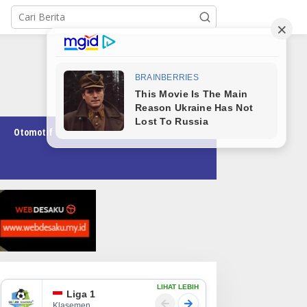
Otomotif
Pendidikan
Teknologi
Opini
LIHAT LEBIH
Liga 1
Klasemen