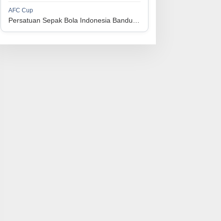
1
Persijap Jepara
34
9
9
16
36
AFC Cup
3
Persatuan Sepak Bola Indonesia Bandung vs Manila Digger FC
1
Madura United FC
34
9
8
17
35
4
1
PSM Makassar
34
8
10
16
34
5
1
Persis Solo
34
8
10
16
34
6
1
Semen Padang FC
34
5
5
24
20
7
1
PSBS Biak
34
4
6
24
18
8