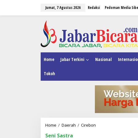
L
Jumat, 7 Agustus 2026
Redaksi
Pedoman Media Sibe
e
w
a
tutup
t
i
k
e
k
o
n
Home
Jabar Terkini
Nasional
Internasio
t
e
Tokoh
n
Home
/
Daerah
/
Cirebon
A
m
Seni Sastra
a