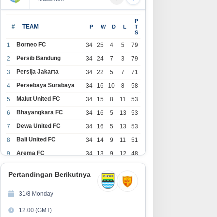
P
#
TEAM
P
W
D
L
T
S
Borneo FC
1
34
25
4
5
79
Persib Bandung
2
34
24
7
3
79
Persija Jakarta
3
34
22
5
7
71
Persebaya Surabaya
4
34
16
10
8
58
Malut United FC
5
34
15
8
11
53
Bhayangkara FC
6
34
16
5
13
53
Dewa United FC
7
34
16
5
13
53
Bali United FC
8
34
14
9
11
51
Arema FC
9
34
13
9
12
48
1
Persita Tangerang
34
13
6
15
45
0
Pertandingan Berikutnya
1
PSIM Yogyakarta
34
11
12
11
45
1
31/8 Monday
1
Persik Kediri
34
11
6
17
39
12:00 (GMT)
2