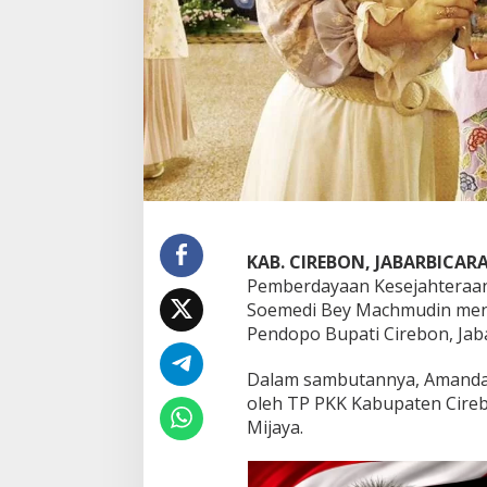
n
g
a
S
e
t
a
m
a
n
K
a
r
KAB. CIREBON, JABARBICAR
y
Pemberdayaan Kesejahteraan
a
Soemedi Bey Machmudin meng
T
P
Pendopo Bupati Cirebon, Jaba
P
K
Dalam sambutannya, Amanda m
K
oleh TP PKK Kabupaten Cire
K
Mijaya.
a
b
u
p