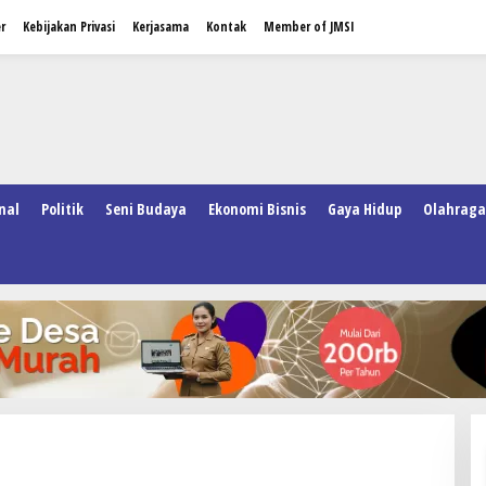
r
Kebijakan Privasi
Kerjasama
Kontak
Member of JMSI
nal
Politik
Seni Budaya
Ekonomi Bisnis
Gaya Hidup
Olahraga