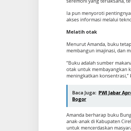
seremoni yang terlaksana, te
Ia pun menyoroti pentingny
akses informasi melalui teknol
Melatih otak
Menurut Amanda, buku tetap
membangun imajinasi, dan m
“Buku adalah sumber makana
otak untuk membayangkan kar
meningkatkan konsentrasi,” 
Baca Juga:
PWI Jabar Apr
Bogor
Amanda berharap buku Bunga
anak-anak di Kabupaten Cire
untuk mencerdaskan masyarak