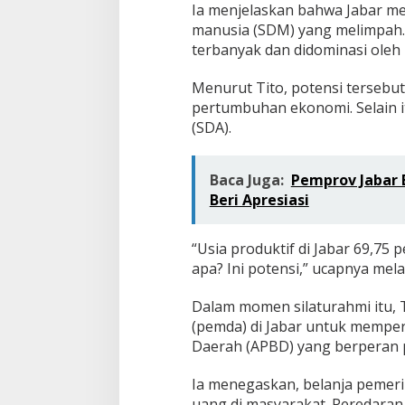
Ia menjelaskan bahwa Jabar me
manusia (SDM) yang melimpah. 
terbanyak dan didominasi oleh 
Menurut Tito, potensi terseb
pertumbuhan ekonomi. Selain i
(SDA).
Baca Juga:
Pemprov Jabar B
Beri Apresiasi
“Usia produktif di Jabar 69,75 
apa? Ini potensi,” ucapnya mela
Dalam momen silaturahmi itu,
(pemda) di Jabar untuk memper
Daerah (APBD) yang berperan
Ia menegaskan, belanja pemer
uang di masyarakat. Peredara