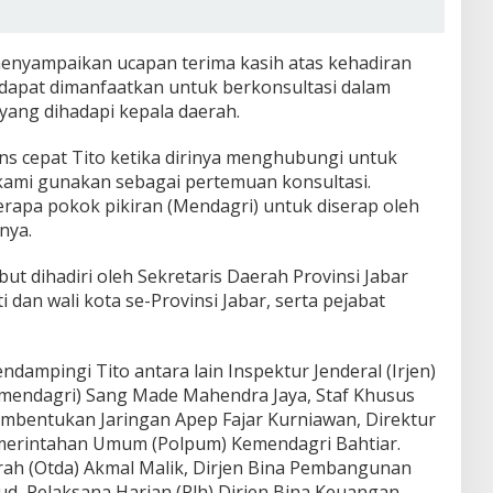
enyampaikan ucapan terima kasih atas kehadiran
t dapat dimanfaatkan untuk berkonsultasi dalam
yang dihadapi kepala daerah.
ns cepat Tito ketika dirinya menghubungi untuk
 kami gunakan sebagai pertemuan konsultasi.
apa pokok pikiran (Mendagri) untuk diserap oleh
nya.
ut dihadiri oleh Sekretaris Daerah Provinsi Jabar
dan wali kota se-Provinsi Jabar, serta pejabat
dampingi Tito antara lain Inspektur Jenderal (Irjen)
mendagri) Sang Made Mahendra Jaya, Staf Khusus
embentukan Jaringan Apep Fajar Kurniawan, Direktur
 Pemerintahan Umum (Polpum) Kemendagri Bahtiar.
rah (Otda) Akmal Malik, Dirjen Bina Pembangunan
d, Pelaksana Harian (Plh) Dirjen Bina Keuangan