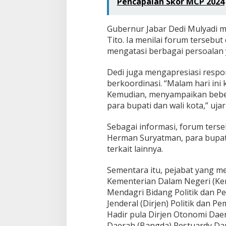
Pencapaian Skor MCP 2024
Gubernur Jabar Dedi Mulyadi m
Tito. Ia menilai forum tersebu
mengatasi berbagai persoalan 
Dedi juga mengapresiasi respo
berkoordinasi. “Malam hari ini
Kemudian, menyampaikan beber
para bupati dan wali kota,” ujar
Sebagai informasi, forum terseb
Herman Suryatman, para bupati 
terkait lainnya.
Sementara itu, pejabat yang men
Kementerian Dalam Negeri (Ke
Mendagri Bidang Politik dan P
Jenderal (Dirjen) Politik dan
Hadir pula Dirjen Otonomi Dae
Daerah (Bangda) Restuardy Dau