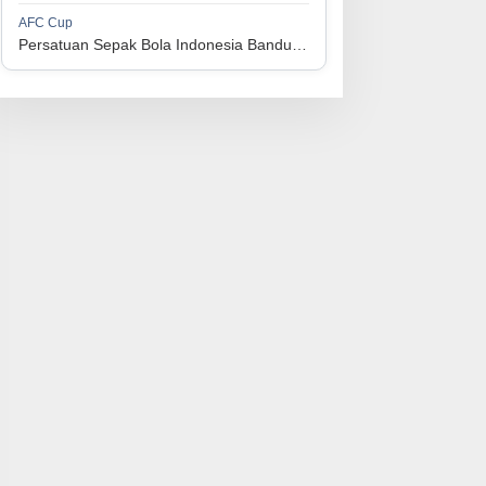
1
Perserikatan Sepak Bola Indonesia Jepara
34
9
9
16
36
AFC Cup
3
Persatuan Sepak Bola Indonesia Bandung vs Manila Digger FC
1
Madura United FC
34
9
8
17
35
4
1
Persatuan Sepakbola Makassar
34
8
10
16
34
5
1
Persis Solo
34
8
10
16
34
6
1
Semen Padang FC
34
5
5
24
20
7
1
Persatuan Sepak Bola Biak Sekitarnya
34
4
6
24
18
8