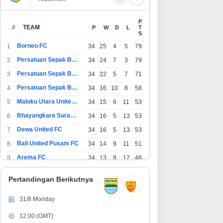
P
#
TEAM
P
W
D
L
T
S
Borneo FC
1
34
25
4
5
79
Persatuan Sepak Bola Indonesia Bandung
2
34
24
7
3
79
Persatuan Sepak Bola Indonesia Jakarta
3
34
22
5
7
71
Persatuan Sepak Bola Surabaya
4
34
16
10
8
58
Maluku Utara United FC
5
34
15
8
11
53
Bhayangkara Surabaya United
6
34
16
5
13
53
Dewa United FC
7
34
16
5
13
53
Bali United Pusam FC
8
34
14
9
11
51
Arema FC
9
34
13
9
12
48
1
Persatuan Sepak Bola Indonesia Tangerang
34
13
6
15
45
0
Pertandingan Berikutnya
1
PSIM Yogyakarta
34
11
12
11
45
1
31/8 Monday
1
Persatuan Sepakbola Indonesia Kediri
34
11
6
17
39
12:00 (GMT)
2