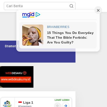
Otomotif
Pendidikan
Teknologi
Opini
LIHAT LEBIH
Liga 1
Klasemen