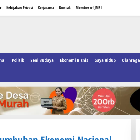
r
Kebijakan Privasi
Kerjasama
Kontak
Member of JMSI
nal
Politik
Seni Budaya
Ekonomi Bisnis
Gaya Hidup
Olahraga
tumbuhan Ekonomi Nasional,