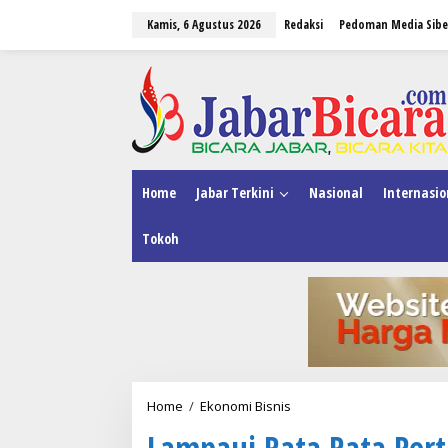
L
Kamis, 6 Agustus 2026
Redaksi
Pedoman Media Sibe
e
w
a
tutup
t
i
k
e
k
o
n
Home
Jabar Terkini
Nasional
Internasio
t
e
Tokoh
n
Home
/
Ekonomi Bisnis
L
a
Lampaui Rata Rata Per
m