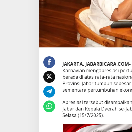
o
n
o
m
i
N
a
s
i
o
n
a
JAKARTA, JABARBICARA.COM-
l
Karnavian mengapresiasi pertu
,
berada di atas rata-rata nasio
M
Provinsi Jabar tumbuh sebesar 
e
n
sementara pertumbuhan ekonom
d
a
Apresiasi tersebut disampaika
g
Jabar dan Kepala Daerah se-J
r
Selasa (15/7/2025).
i
A
p
r