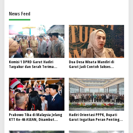
News Feed
Komisi 1 DPRD Garut Hadiri
Dua Desa Wisata Mandiri di
Tasyakur dan Serah Terima
Garut Jadi Contoh Sukses
Jabatan Pj. Kades Sindangraja
Pariwisata Berbasis Masyarakat
Wanaraja
Prabowo Tiba di Malaysia Jelang
Hadiri Orientasi PPPK, Bupati
KTT Ke-46 ASEAN, Disambut
Garut Ingatkan Peran Penting
Antusias Diaspora
PPPK sebagai Pelayan Publik