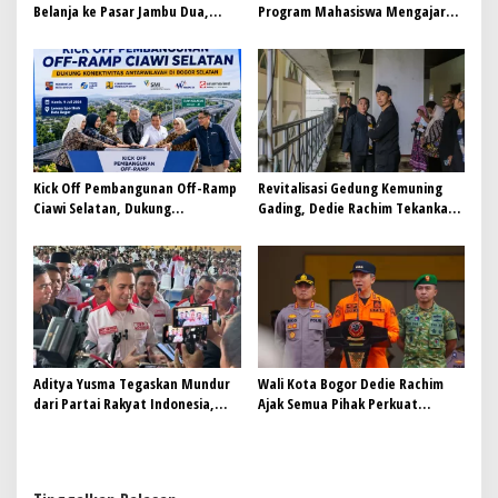
Belanja ke Pasar Jambu Dua,
Program Mahasiswa Mengajar
Harga Terjangkau dan Produk
Kota Bogor
Segar
Kick Off Pembangunan Off-Ramp
Revitalisasi Gedung Kemuning
Ciawi Selatan, Dukung
Gading, Dedie Rachim Tekankan
Konektivitas Antarwilayah di
Aspek Keselamatan
Bogor Selatan
Aditya Yusma Tegaskan Mundur
Wali Kota Bogor Dedie Rachim
dari Partai Rakyat Indonesia,
Ajak Semua Pihak Perkuat
Fokus Kawal Program Jaga Desa
Mitigasi dan Quick Respon
Bencana