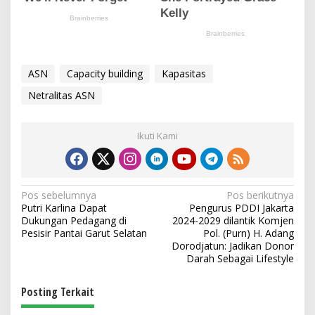
ASN
Capacity building
Kapasitas
Netralitas ASN
Ikuti Kami
N
Pos sebelumnya
Pos berikutnya
Putri Karlina Dapat
Pengurus PDDI Jakarta
a
Dukungan Pedagang di
2024-2029 dilantik Komjen
v
Pesisir Pantai Garut Selatan
Pol. (Purn) H. Adang
Dorodjatun: Jadikan Donor
i
Darah Sebagai Lifestyle
g
Posting Terkait
a