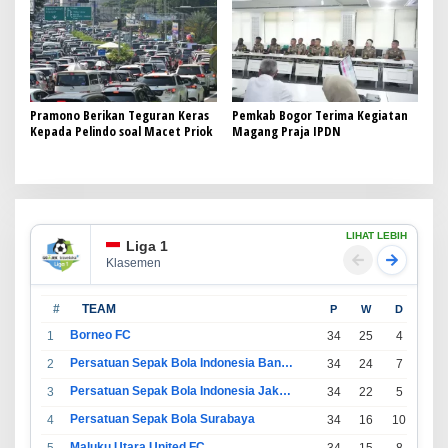
Pramono Berikan Teguran Keras
Pemkab Bogor Terima Kegiatan
Kepada Pelindo soal Macet Priok
Magang Praja IPDN
LIHAT LEBIH
Liga 1
Klasemen
#
TEAM
P
W
D
L
Borneo FC
1
34
25
4
5
Persatuan Sepak Bola Indonesia Bandung
2
34
24
7
3
Persatuan Sepak Bola Indonesia Jakarta
3
34
22
5
7
Persatuan Sepak Bola Surabaya
4
34
16
10
8
Maluku Utara United FC