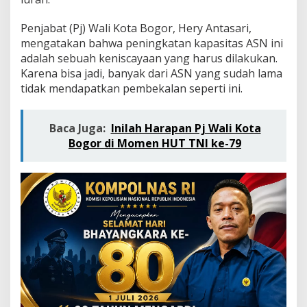
t
k
Penjabat (Pj) Wali Kota Bogor, Hery Antasari,
a
n
mengatakan bahwa peningkatan kapasitas ASN ini
K
adalah sebuah keniscayaan yang harus dilakukan.
a
Karena bisa jadi, banyak dari ASN yang sudah lama
p
tidak mendapatkan pembekalan seperti ini.
a
s
i
t
Baca Juga:
Inilah Harapan Pj Wali Kota
a
Bogor di Momen HUT TNI ke-79
s
A
S
N