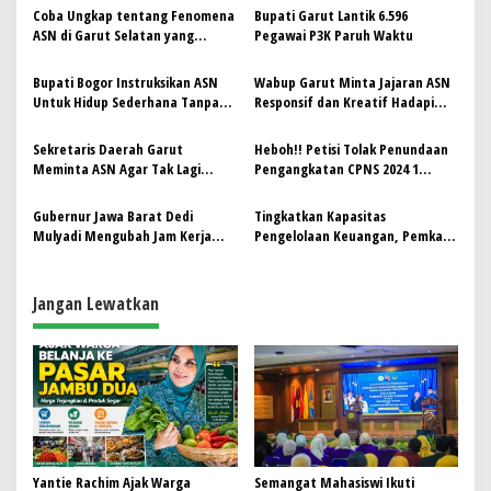
s
Coba Ungkap tentang Fenomena
‎Bupati Garut Lantik 6.596
i
ASN di Garut Selatan yang
Pegawai P3K Paruh Waktu
p
Bertahun-tahun tidak Bekerja
Selayaknya di Kantor.
Bupati Bogor Instruksikan ASN
Wabup Garut Minta Jajaran ASN
o
Untuk Hidup Sederhana Tanpa
Responsif dan Kreatif Hadapi
s
Flexing
Kritik Masyarakat
Sekretaris Daerah Garut
Heboh!! Petisi Tolak Penundaan
Meminta ASN Agar Tak Lagi
Pengangkatan CPNS 2024 1
Bekerja Parsial, Nurdin Yana:
Oktober 2025 Di Media Sosial
Pakaian Kita Melekat Sebagai
Gubernur Jawa Barat Dedi
Tingkatkan Kapasitas
Abdi Negara
Mulyadi Mengubah Jam Kerja
Pengelolaan Keuangan, Pemkab
ASN Di Bulan Ramadhan
Ciamis Gelar Workshop
Jangan Lewatkan
Yantie Rachim Ajak Warga
Semangat Mahasiswi Ikuti