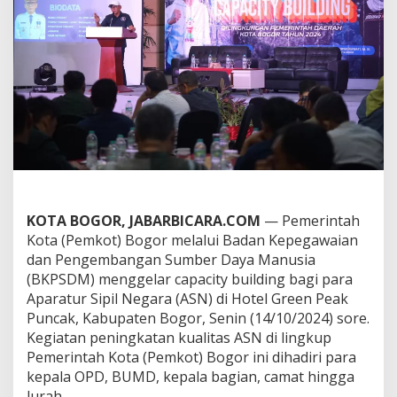
n
g
,
U
p
a
y
a
P
e
m
k
o
t
KOTA BOGOR, JABARBICARA.COM
— Pemerintah
B
Kota (Pemkot) Bogor melalui Badan Kepegawaian
o
g
dan Pengembangan Sumber Daya Manusia
o
(BKPSDM) menggelar capacity building bagi para
r
Aparatur Sipil Negara (ASN) di Hotel Green Peak
T
Puncak, Kabupaten Bogor, Senin (14/10/2024) sore.
i
Kegiatan peningkatan kualitas ASN di lingkup
n
g
Pemerintah Kota (Pemkot) Bogor ini dihadiri para
k
kepala OPD, BUMD, kepala bagian, camat hingga
a
lurah.