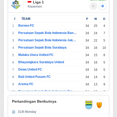
Liga 1
Klasemen
#
TEAM
P
W
D
L
Borneo FC
1
34
25
4
5
Persatuan Sepak Bola Indonesia Bandung
2
34
24
7
3
Persatuan Sepak Bola Indonesia Jakarta
3
34
22
5
7
Persatuan Sepak Bola Surabaya
4
34
16
10
8
Maluku Utara United FC
5
34
15
8
11
Bhayangkara Surabaya United
6
34
16
5
13
Dewa United FC
7
34
16
5
13
Bali United Pusam FC
8
34
14
9
11
Arema FC
9
34
13
9
12
Persatuan Sepak Bola Indonesia Tangerang
10
34
13
6
15
PSIM Yogyakarta
11
34
11
12
11
Pertandingan Berikutnya
Persatuan Sepakbola Indonesia Kediri
12
34
11
6
17
31/8 Monday
Perserikatan Sepak Bola Indonesia Jepara
13
34
9
9
16