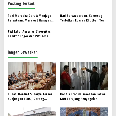
i
Posting Terkait
g
a
Tani Merdeka Garut: Menjaga
Hari Persaudaraan, Kemenag
s
Persatuan, Merawat Harapan
Terbitkan Edaran Khutbah Tema
Petani
Inklusi dan Harmoni Alam
i
PWI Jabar Apresiasi Sinergitas
p
Pemkot Bogor dan PWI Kota
Bogor
o
s
Jangan Lewatkan
Bupati Herdiat Sunarya Terima
Konflik Produk Israel dan Fatwa
Kunjungan PERSI, Dorong
MUI Berujung Penyegelan
Peningkatan Kompetensi Tenaga
Minimarket
Medis