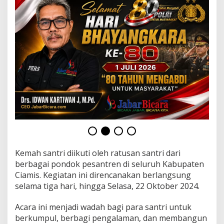
r
s
a
t
u
a
n
d
a
n
P
e
r
s
a
u
d
Kemah santri diikuti oleh ratusan santri dari
a
berbagai pondok pesantren di seluruh Kabupaten
r
a
Ciamis. Kegiatan ini direncanakan berlangsung
a
selama tiga hari, hingga Selasa, 22 Oktober 2024.
n
Acara ini menjadi wadah bagi para santri untuk
berkumpul, berbagi pengalaman, dan membangun