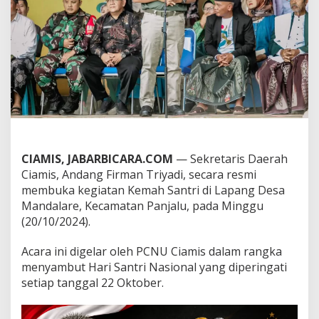
m
e
n
P
e
n
t
i
n
g
u
n
t
CIAMIS, JABARBICARA.COM
— Sekretaris Daerah
u
Ciamis, Andang Firman Triyadi, secara resmi
k
membuka kegiatan Kemah Santri di Lapang Desa
M
Mandalare, Kecamatan Panjalu, pada Minggu
e
n
(20/10/2024).
j
a
Acara ini digelar oleh PCNU Ciamis dalam rangka
l
menyambut Hari Santri Nasional yang diperingati
i
setiap tanggal 22 Oktober.
n
P
e