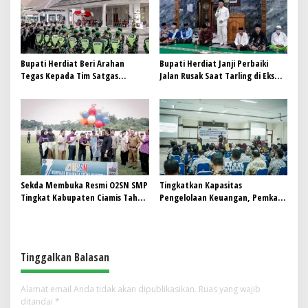
Bupati Herdiat Beri Arahan
Bupati Herdiat Janji Perbaiki
Tegas Kepada Tim Satgas
Jalan Rusak Saat Tarling di Eks
Premanisme Ciamis
Kewadanaan Banjarsari,
Masyarakat Sumringah
Sekda Membuka Resmi O2SN SMP
Tingkatkan Kapasitas
Tingkat Kabupaten Ciamis Tahun
Pengelolaan Keuangan, Pemkab
2025
Ciamis Gelar Workshop
Tinggalkan Balasan
Alamat email Anda tidak akan dipublikasikan.
Ruas yang wajib
ditandai
*