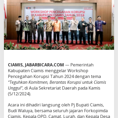
a
h
a
n
K
o
r
u
p
s
i
,
P
j
CIAMIS, JABARBICARA.COM
— Pemerintah
.
Kabupaten Ciamis menggelar Workshop
B
Pencegahan Korupsi Tahun 2024 dengan tema
u
p
“Teguhkan Komitmen, Berantas Korupsi untuk Ciamis
a
Unggul”
, di Aula Sekretariat Daerah pada Kamis
t
(5/12/2024).
i
C
Acara ini dihadiri langsung oleh Pj Bupati Ciamis,
i
a
Budi Waluya, bersama seluruh jajaran Forkopimda
m
Ciamis, Kepala OPD, Camat, Lurah, dan Kepala Desa