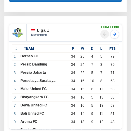
LIHAT LEBIH
Liga 1
Klasemen
#
TEAM
P
W
D
L
PTS
Borneo FC
1
34
25
4
5
79
Persib Bandung
2
34
24
7
3
79
Persija Jakarta
3
34
22
5
7
71
Persebaya Surabaya
4
34
16
10
8
58
Malut United FC
5
34
15
8
11
53
Bhayangkara FC
6
34
16
5
13
53
Dewa United FC
7
34
16
5
13
53
Bali United FC
8
34
14
9
11
51
Arema FC
9
34
13
9
12
48
Persita Tangerang
10
34
13
6
15
45