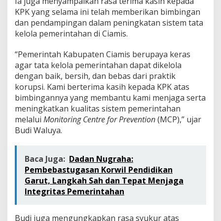
Ia juga menyampaikan rasa terima kasih kepada
r
KPK yang selama ini telah memberikan bimbingan
i
dan pendampingan dalam peningkatan sistem tata
n
t
kelola pemerintahan di Ciamis.
e
g
“Pemerintah Kabupaten Ciamis berupaya keras
r
agar tata kelola pemerintahan dapat dikelola
i
dengan baik, bersih, dan bebas dari praktik
t
a
korupsi. Kami berterima kasih kepada KPK atas
s
bimbingannya yang membantu kami menjaga serta
!
meningkatkan kualitas sistem pemerintahan
melalui
Monitoring Centre for Prevention
(MCP),” ujar
Budi Waluya.
Baca Juga:
Dadan Nugraha:
Pembebastugasan Korwil Pendidikan
Garut, Langkah Sah dan Tepat Menjaga
Integritas Pemerintahan
Budi juga mengungkapkan rasa syukur atas