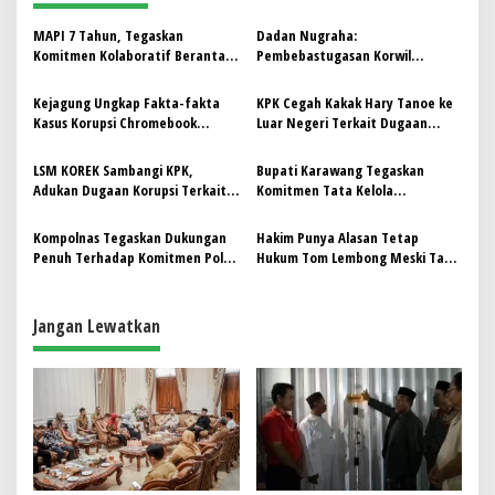
a
s
MAPI 7 Tahun, Tegaskan
Dadan Nugraha:
Komitmen Kolaboratif Berantas
Pembebastugasan Korwil
i
Pungli Menuju Indonesia Maju
Pendidikan Garut, Langkah Sah
p
dan Tepat Menjaga Integritas
Kejagung Ungkap Fakta-fakta
KPK Cegah Kakak Hary Tanoe ke
Pemerintahan
Kasus Korupsi Chromebook
Luar Negeri Terkait Dugaan
o
Nadiem Makarim
Korupsi Bansos
s
LSM KOREK Sambangi KPK,
Bupati Karawang Tegaskan
Adukan Dugaan Korupsi Terkait
Komitmen Tata Kelola
Kasus Nikita Mirzani
Pemerintahan Transparan
Kompolnas Tegaskan Dukungan
Hakim Punya Alasan Tetap
Penuh Terhadap Komitmen Polri
Hukum Tom Lembong Meski Tak
Berantas Premanisme
Nikmati Hasil Korupsi
Jangan Lewatkan