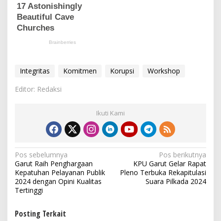
Integritas
Komitmen
Korupsi
Workshop
Editor: Redaksi
Ikuti Kami
N
Pos sebelumnya
Pos berikutnya
Garut Raih Penghargaan
KPU Garut Gelar Rapat
a
Kepatuhan Pelayanan Publik
Pleno Terbuka Rekapitulasi
v
2024 dengan Opini Kualitas
Suara Pilkada 2024
Tertinggi
i
g
Posting Terkait