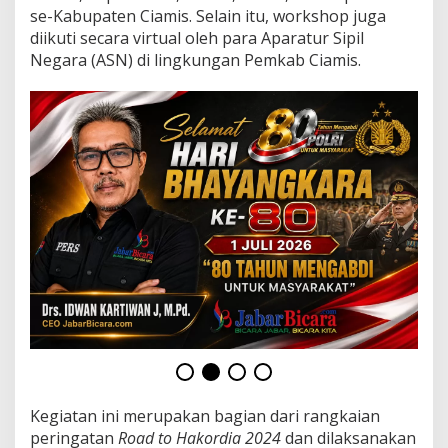
i
se-Kabupaten Ciamis. Selain itu, workshop juga
s
diikuti secara virtual oleh para Aparatur Sipil
K
Negara (ASN) di lingkungan Pemkab Ciamis.
o
m
i
t
m
e
n
u
n
t
u
k
C
i
p
t
a
k
a
n
Kegiatan ini merupakan bagian dari rangkaian
P
peringatan
Road to Hakordia 2024
dan dilaksanakan
e