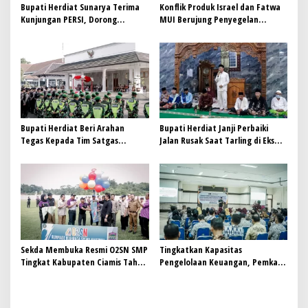
Bupati Herdiat Sunarya Terima
Konflik Produk Israel dan Fatwa
Kunjungan PERSI, Dorong
MUI Berujung Penyegelan
Peningkatan Kompetensi Tenaga
Minimarket
Medis
Bupati Herdiat Beri Arahan
Bupati Herdiat Janji Perbaiki
Tegas Kepada Tim Satgas
Jalan Rusak Saat Tarling di Eks
Premanisme Ciamis
Kewadanaan Banjarsari,
Masyarakat Sumringah
Sekda Membuka Resmi O2SN SMP
Tingkatkan Kapasitas
Tingkat Kabupaten Ciamis Tahun
Pengelolaan Keuangan, Pemkab
2025
Ciamis Gelar Workshop