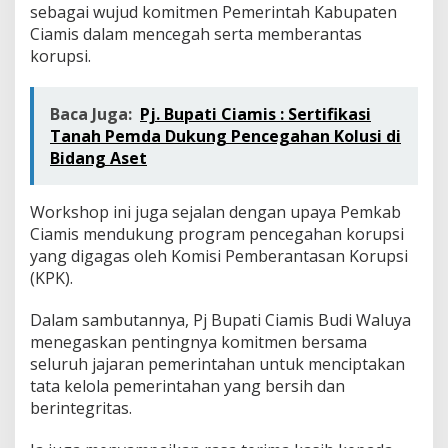
m
sebagai wujud komitmen Pemerintah Kabupaten
e
Ciamis dalam mencegah serta memberantas
r
korupsi.
i
n
t
Baca Juga:
Pj. Bupati Ciamis : Sertifikasi
a
h
Tanah Pemda Dukung Pencegahan Kolusi di
a
Bidang Aset
n
y
a
Workshop ini juga sejalan dengan upaya Pemkab
n
Ciamis mendukung program pencegahan korupsi
g
yang digagas oleh Komisi Pemberantasan Korupsi
B
(KPK).
e
r
s
Dalam sambutannya, Pj Bupati Ciamis Budi Waluya
i
menegaskan pentingnya komitmen bersama
h
seluruh jajaran pemerintahan untuk menciptakan
d
tata kelola pemerintahan yang bersih dan
a
n
berintegritas.
B
e