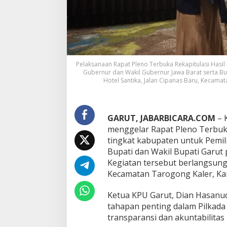
k
a
R
e
k
a
p
Pelaksanaan Rapat Pleno Terbuka Rekapitulasi Hasil
i
Gubernur dan Wakil Gubernur Jawa Barat serta Bu
t
Hotel Santika, Jalan Cipanas Baru, Kecamat
u
l
a
s
GARUT, JABARBICARA.COM
– 
i
menggelar Rapat Pleno Terbuka
S
tingkat kabupaten untuk Pemil
u
Bupati dan Wakil Bupati Garut 
a
Kegiatan tersebut berlangsung 
r
a
Kecamatan Tarogong Kaler, Kam
P
i
Ketua KPU Garut, Dian Hasanu
l
tahapan penting dalam Pilkada 
k
transparansi dan akuntabilitas
a
d