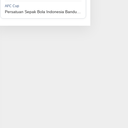
1
Perserikatan Sepak Bola Indonesia Jepara
34
9
9
16
36
AFC Cup
3
Persatuan Sepak Bola Indonesia Bandung vs Manila Digger FC
1
Madura United FC
34
9
8
17
35
4
1
Persatuan Sepakbola Makassar
34
8
10
16
34
5
1
Persis Solo
34
8
10
16
34
6
1
Semen Padang FC
34
5
5
24
20
7
1
Persatuan Sepak Bola Biak Sekitarnya
34
4
6
24
18
8