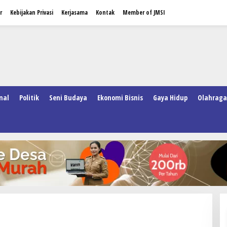
r
Kebijakan Privasi
Kerjasama
Kontak
Member of JMSI
nal
Politik
Seni Budaya
Ekonomi Bisnis
Gaya Hidup
Olahraga