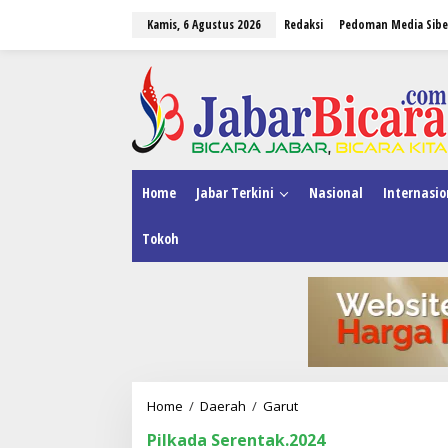
L
Kamis, 6 Agustus 2026
Redaksi
Pedoman Media Sibe
e
w
a
tutup
t
i
k
e
k
o
n
Home
Jabar Terkini
Nasional
Internasio
t
e
Tokoh
n
Home
/
Daerah
/
Garut
K
P
Pilkada Serentak.2024
U