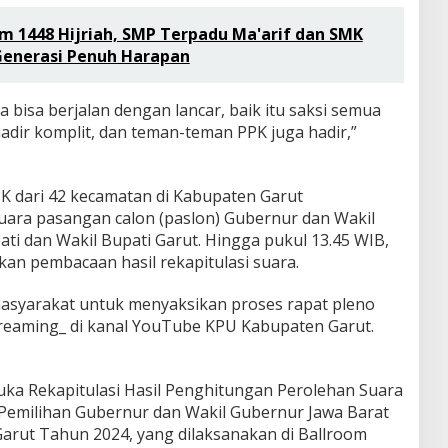
am 1448 Hijriah, SMP Terpadu Ma'arif dan SMK
 Generasi Penuh Harapan
a bisa berjalan dengan lancar, baik itu saksi semua
adir komplit, dan teman-teman PPK juga hadir,”
PK dari 42 kecamatan di Kabupaten Garut
uara pasangan calon (paslon) Gubernur dan Wakil
ti dan Wakil Bupati Garut. Hingga pukul 13.45 WIB,
an pembacaan hasil rekapitulasi suara.
masyarakat untuk menyaksikan proses rapat pleno
streaming_ di kanal YouTube KPU Kabupaten Garut.
ka Rekapitulasi Hasil Penghitungan Perolehan Suara
Pemilihan Gubernur dan Wakil Gubernur Jawa Barat
Garut Tahun 2024, yang dilaksanakan di Ballroom