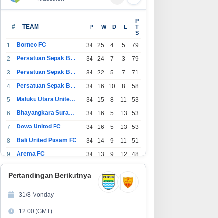
P
#
TEAM
P
W
D
L
T
S
Borneo FC
1
34
25
4
5
79
Persatuan Sepak Bola Indonesia Bandung
2
34
24
7
3
79
Persatuan Sepak Bola Indonesia Jakarta
3
34
22
5
7
71
Persatuan Sepak Bola Surabaya
4
34
16
10
8
58
Maluku Utara United FC
5
34
15
8
11
53
Bhayangkara Surabaya United
6
34
16
5
13
53
Dewa United FC
7
34
16
5
13
53
Bali United Pusam FC
8
34
14
9
11
51
Arema FC
9
34
13
9
12
48
1
Persatuan Sepak Bola Indonesia Tangerang
34
13
6
15
45
0
Pertandingan Berikutnya
1
PSIM Yogyakarta
34
11
12
11
45
1
31/8 Monday
1
Persatuan Sepakbola Indonesia Kediri
34
11
6
17
39
12:00 (GMT)
2