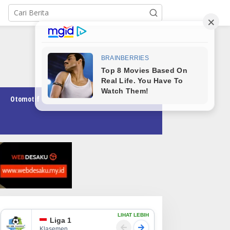
Otomotif
Pendidikan
Teknologi
Opini
LIHAT LEBIH
Liga 1
Klasemen