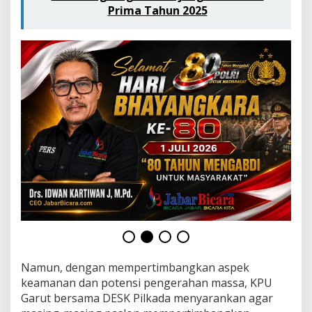
W
Prima Tahun 2025
a
k
t
u
Namun, dengan mempertimbangkan aspek
keamanan dan potensi pengerahan massa, KPU
Garut bersama DESK Pilkada menyarankan agar