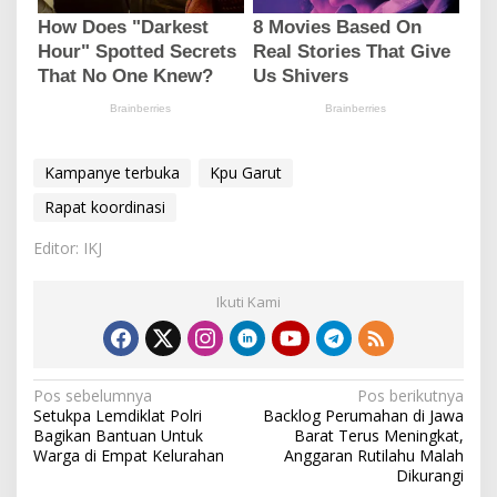
Kampanye terbuka
Kpu Garut
Rapat koordinasi
Editor: IKJ
Ikuti Kami
N
Pos sebelumnya
Pos berikutnya
Setukpa Lemdiklat Polri
Backlog Perumahan di Jawa
a
Bagikan Bantuan Untuk
Barat Terus Meningkat,
v
Warga di Empat Kelurahan
Anggaran Rutilahu Malah
Dikurangi
i