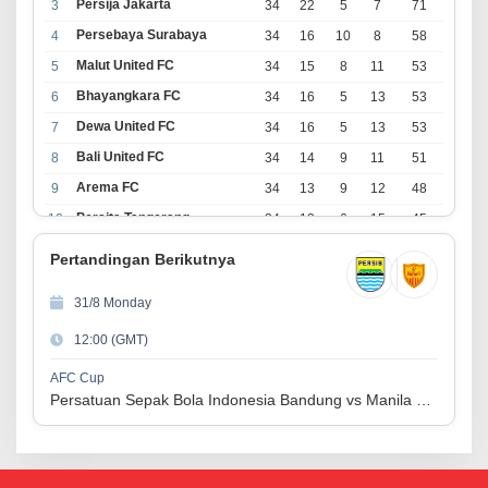
Persija Jakarta
3
34
22
5
7
71
Persebaya Surabaya
4
34
16
10
8
58
Malut United FC
5
34
15
8
11
53
Bhayangkara FC
6
34
16
5
13
53
Dewa United FC
7
34
16
5
13
53
Bali United FC
8
34
14
9
11
51
Arema FC
9
34
13
9
12
48
Persita Tangerang
10
34
13
6
15
45
PSIM Yogyakarta
11
34
11
12
11
45
Pertandingan Berikutnya
Persik Kediri
12
34
11
6
17
39
31/8 Monday
Persijap Jepara
13
34
9
9
16
36
12:00 (GMT)
Madura United FC
14
34
9
8
17
35
PSM Makassar
15
34
8
10
16
34
AFC Cup
Persatuan Sepak Bola Indonesia Bandung vs Manila Digger FC
Persis Solo
16
34
8
10
16
34
Semen Padang FC
17
34
5
5
24
20
PSBS Biak
18
34
4
6
24
18