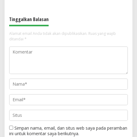
Khidmat, Siapkan Lulusan
Anti Maksiat
Berdaya Saing dan Berintegritas
Tinggalkan Balasan
Alamat email Anda tidak akan dipublikasikan.
Ruas yang wajib
ditandai
*
Simpan nama, email, dan situs web saya pada peramban
ini untuk komentar saya berikutnya.