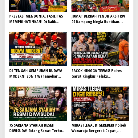
PRESTASI MENDUNIA, FASILITAS
JUMAT BERKAH PENUH AKSI! RW
MEMPRIHATINKAN! Di Balik
09 Kampung Negla Buktikan
Gemilangnya SMAN 26 Garut,
Gotong Royong Bukan Sekadar
Lapangan Hoki Rusak, Masjid Tak
Slogan, Warga Bersatu Sambut
Lagi Mampu Tampung Jamaah,
HUT RI ke-81
Penjualan Seragam Ikut Jadi
Sorotan
DI TENGAH GEMPURAN BUDAYA
BACOK HINGGA TEWAS! Polres
MODERN! SDN 1 Wanamekar
Garut Ringkus Pelaku
Lahirkan Generasi Penari Sunda,
Penganiayaan Brutal di
Menjaga Warisan Leluhur dari
Banyuresmi, Terancam 10 Tahun
Ruang Kelas
Penjara
75 SARJANA SYARIAH RESMI
MIRAS ILEGAL DIGEREBEK! Polsek
DIWISUDA! Sidang Senat Terbuka
Wanaraja Bergerak Cepat,
STEI Yapisha Garut Berlangsung
Penjual Terancam Dijerat Perda