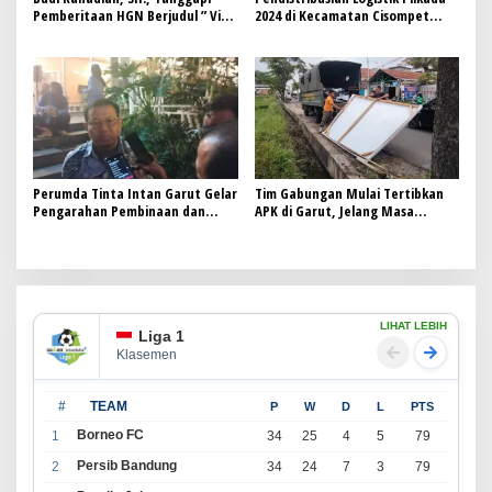
Pemberitaan HGN Berjudul ” Viral
2024 di Kecamatan Cisompet
di Grup WhatsApp, Video Suami
Garut Berjalan Lancar
Anggota DPRD Bagikan Gepokan
Uang untuk Menangkan Paslon di
Pilkada”,
Perumda Tinta Intan Garut Gelar
Tim Gabungan Mulai Tertibkan
Pengarahan Pembinaan dan
APK di Garut, Jelang Masa
Pengawasan untuk Netralisasi
Tenang Pilkada 2024
Pegawai dalam Pilkada 2024
LIHAT LEBIH
Liga 1
Klasemen
#
TEAM
P
W
D
L
PTS
Borneo FC
1
34
25
4
5
79
Persib Bandung
2
34
24
7
3
79