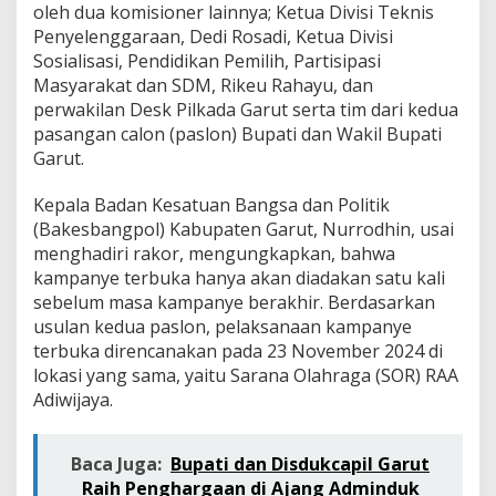
b
oleh dua komisioner lainnya; Ketua Divisi Teknis
u
Penyelenggaraan, Dedi Rosadi, Ketua Divisi
k
Sosialisasi, Pendidikan Pemilih, Partisipasi
a
Masyarakat dan SDM, Rikeu Rahayu, dan
,
T
perwakilan Desk Pilkada Garut serta tim dari kedua
i
pasangan calon (paslon) Bupati dan Wakil Bupati
n
Garut.
j
a
Kepala Badan Kesatuan Bangsa dan Politik
u
U
(Bakesbangpol) Kabupaten Garut, Nurrodhin, usai
l
menghadiri rakor, mengungkapkan, bahwa
a
kampanye terbuka hanya akan diadakan satu kali
n
sebelum masa kampanye berakhir. Berdasarkan
g
L
usulan kedua paslon, pelaksanaan kampanye
o
terbuka direncanakan pada 23 November 2024 di
k
lokasi yang sama, yaitu Sarana Olahraga (SOR) RAA
a
Adiwijaya.
s
i
d
Baca Juga:
Bupati dan Disdukcapil Garut
a
n
Raih Penghargaan di Ajang Adminduk