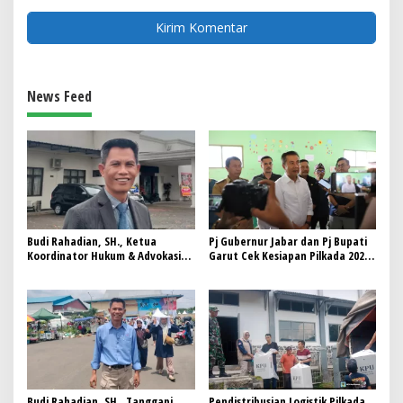
News Feed
Budi Rahadian, SH., Ketua
Pj Gubernur Jabar dan Pj Bupati
Koordinator Hukum & Advokasi
Garut Cek Kesiapan Pilkada 2024
TimGab Paslon 02, Mari Kawal
di Kadungora
Proses Penghitungan Suara..!!
Budi Rahadian, SH., Tanggapi
Pendistribusian Logistik Pilkada