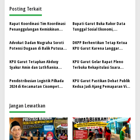
g
Posting Terkait
a
s
Rapat Koordinasi Tim Koordinasi
Bupati Garut Buka Rakor Data
Penanggulangan Kemiskinan
Tunggal Sosial Ekonomi,
i
(TKPK) Kota Tasikmalaya
Tekankan Akurasi untuk Bantuan
p
Tepat Sasaran
Advokat Dadan Nugraha Soroti
DKPP Berhentikan Tetap Ketua
Potensi Dugaan di Balik Putusan
KPU Garut Karena Langgar
o
DKPP Terhadap KPU yang Tidak
Prinsip Mandiri Hingga
s
Menyeret Bawaslu
Manipulasi Suara Pemilu 2024
KPU Garut Tetapkan Abdusy
KPU Garut Gelar Rapat Pleno
Syakur Amin dan Luthfianisa
Terbuka Rekapitulasi Suara
Putri Karlina sebagai Bupati dan
Pilkada 2024
Wakil Bupati Terpilih
Pendistribusian Logistik Pilkada
KPU Garut Pastikan Debat Publik
2024 di Kecamatan Cisompet
Kedua Jadi Ajang Pemaparan Visi-
Garut Berjalan Lancar
Misi
Jangan Lewatkan