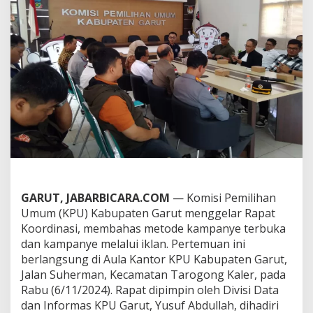
a
p
a
t
K
o
o
r
d
i
n
a
s
i
K
a
GARUT, JABARBICARA.COM
— Komisi Pemilihan
m
Umum (KPU) Kabupaten Garut menggelar Rapat
p
Koordinasi, membahas metode kampanye terbuka
a
n
dan kampanye melalui iklan. Pertemuan ini
y
berlangsung di Aula Kantor KPU Kabupaten Garut,
e
Jalan Suherman, Kecamatan Tarogong Kaler, pada
T
Rabu (6/11/2024). Rapat dipimpin oleh Divisi Data
e
r
dan Informas KPU Garut, Yusuf Abdullah, dihadiri