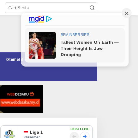
Otomotif
Pendidikan
Teknologi
Opini
LIHAT LEBIH
Liga 1
Klasemen