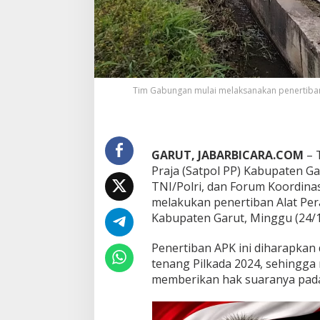
d
i
G
a
r
u
t
Tim Gabungan mulai melaksanakan penertiban
,
J
e
l
a
GARUT, JABARBICARA.COM
– 
n
Praja (Satpol PP) Kabupaten G
g
TNI/Polri, dan Forum Koordina
M
melakukan penertiban Alat Per
a
s
Kabupaten Garut, Minggu (24/1
a
T
Penertiban APK ini diharapkan
e
tenang Pilkada 2024, sehingga
n
memberikan hak suaranya pada
a
n
g
P