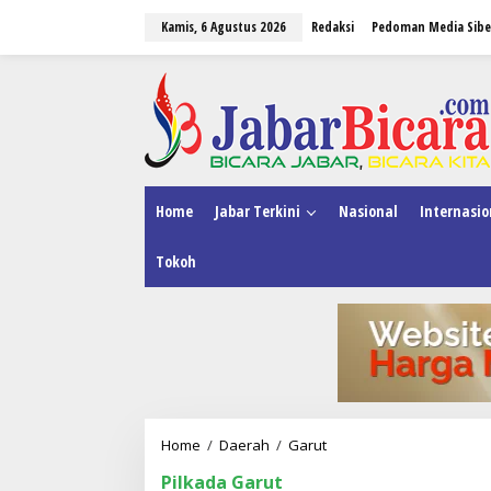
L
Kamis, 6 Agustus 2026
Redaksi
Pedoman Media Sibe
e
w
a
tutup
t
i
k
e
k
o
n
Home
Jabar Terkini
Nasional
Internasio
t
e
Tokoh
n
Home
/
Daerah
/
Garut
T
i
Pilkada Garut
m