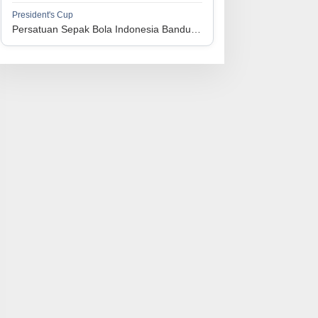
1
Perserikatan Sepak Bola Indonesia Jepara
34
9
9
16
36
President's Cup
3
Persatuan Sepak Bola Indonesia Bandung vs Persatuan Sepak Bola Surabaya
1
Madura United FC
34
9
8
17
35
4
1
Persatuan Sepakbola Makassar
34
8
10
16
34
5
1
Persis Solo
34
8
10
16
34
6
1
Semen Padang FC
34
5
5
24
20
7
1
Persatuan Sepak Bola Biak Sekitarnya
34
4
6
24
18
8