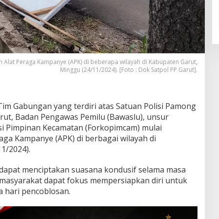
 Alat Peraga Kampanye (APK) di beberapa wilayah di Kabupaten Garut,
Minggu (24/11/2024). [Foto : Dok Satpol PP Garut].
Tim Gabungan yang terdiri atas Satuan Polisi Pamong
arut, Badan Pengawas Pemilu (Bawaslu), unsur
si Pimpinan Kecamatan (Forkopimcam) mulai
aga Kampanye (APK) di berbagai wilayah di
1/2024).
 dapat menciptakan suasana kondusif selama masa
 masyarakat dapat fokus mempersiapkan diri untuk
 hari pencoblosan.