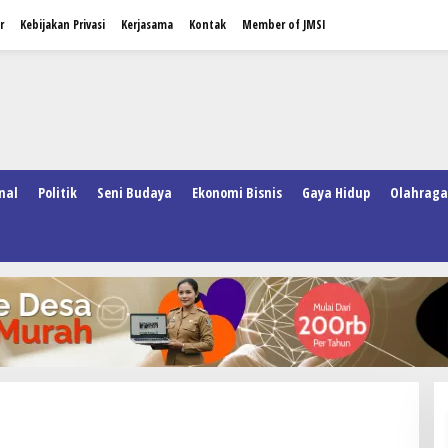
r
Kebijakan Privasi
Kerjasama
Kontak
Member of JMSI
nal
Politik
Seni Budaya
Ekonomi Bisnis
Gaya Hidup
Olahraga