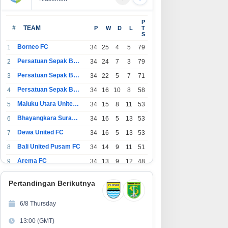
P
#
TEAM
P
W
D
L
T
S
Borneo FC
1
34
25
4
5
79
Persatuan Sepak Bola Indonesia Bandung
2
34
24
7
3
79
Persatuan Sepak Bola Indonesia Jakarta
3
34
22
5
7
71
Persatuan Sepak Bola Surabaya
4
34
16
10
8
58
Maluku Utara United FC
5
34
15
8
11
53
Bhayangkara Surabaya United
6
34
16
5
13
53
Dewa United FC
7
34
16
5
13
53
Bali United Pusam FC
8
34
14
9
11
51
Arema FC
9
34
13
9
12
48
1
Persatuan Sepak Bola Indonesia Tangerang
34
13
6
15
45
0
Pertandingan Berikutnya
1
PSIM Yogyakarta
34
11
12
11
45
1
6/8 Thursday
1
Persatuan Sepakbola Indonesia Kediri
34
11
6
17
39
13:00 (GMT)
2