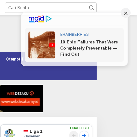
Otomotif
Pendidikan
Teknologi
Opini
LIHAT LEBIH
Liga 1
Klasemen