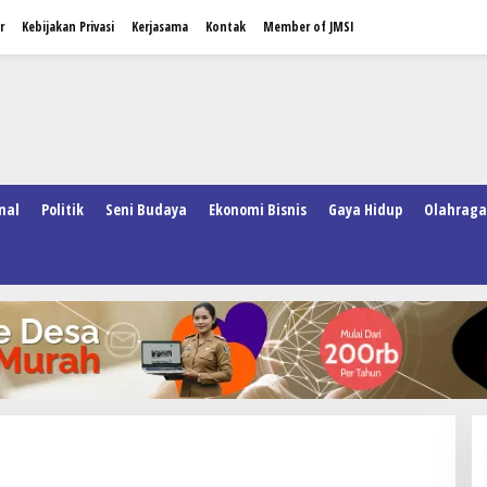
r
Kebijakan Privasi
Kerjasama
Kontak
Member of JMSI
nal
Politik
Seni Budaya
Ekonomi Bisnis
Gaya Hidup
Olahraga