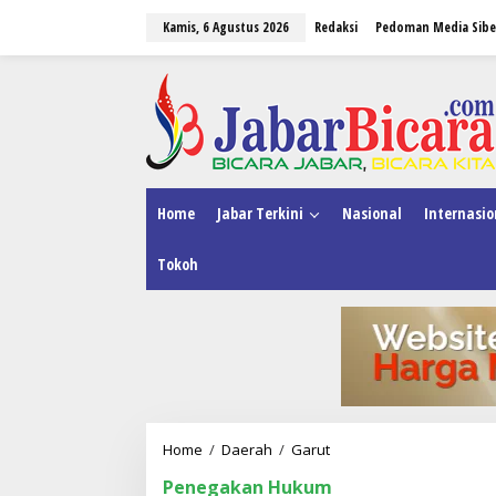
L
Kamis, 6 Agustus 2026
Redaksi
Pedoman Media Sibe
e
w
a
tutup
t
i
k
e
k
o
n
Home
Jabar Terkini
Nasional
Internasio
t
e
Tokoh
n
Home
/
Daerah
/
Garut
S
a
Penegakan Hukum
t