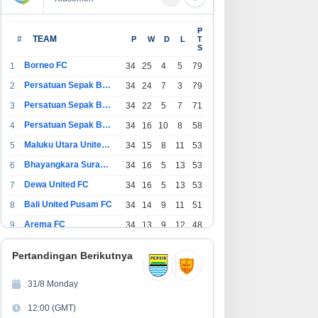
P
#
TEAM
P
W
D
L
T
S
Borneo FC
1
34
25
4
5
79
Persatuan Sepak Bola Indonesia Bandung
2
34
24
7
3
79
Persatuan Sepak Bola Indonesia Jakarta
3
34
22
5
7
71
Persatuan Sepak Bola Surabaya
4
34
16
10
8
58
Maluku Utara United FC
5
34
15
8
11
53
Bhayangkara Surabaya United
6
34
16
5
13
53
Dewa United FC
7
34
16
5
13
53
Bali United Pusam FC
8
34
14
9
11
51
Arema FC
9
34
13
9
12
48
1
Persatuan Sepak Bola Indonesia Tangerang
34
13
6
15
45
0
Pertandingan Berikutnya
1
PSIM Yogyakarta
34
11
12
11
45
1
31/8 Monday
1
Persatuan Sepakbola Indonesia Kediri
34
11
6
17
39
12:00 (GMT)
2