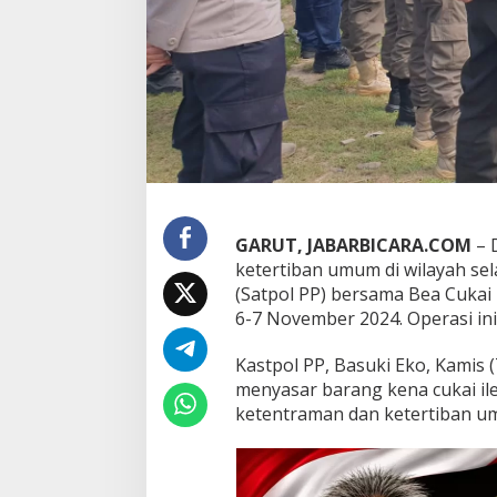
a
s
i
P
e
n
e
g
a
k
a
n
GARUT, JABARBICARA.COM
– 
P
ketertiban umum di wilayah se
e
(Satpol PP) bersama Bea Cuka
r
d
6-7 November 2024. Operasi ini
a
d
Kastpol PP, Basuki Eko, Kamis 
a
menyasar barang kena cukai il
n
ketentraman dan ketertiban um
G
e
m
p
u