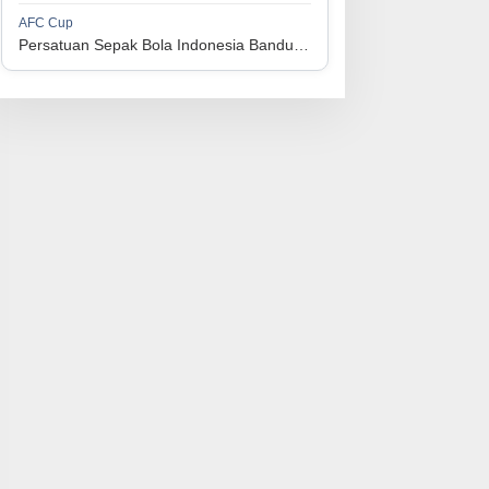
1
Perserikatan Sepak Bola Indonesia Jepara
34
9
9
16
36
AFC Cup
3
Persatuan Sepak Bola Indonesia Bandung vs Manila Digger FC
1
Madura United FC
34
9
8
17
35
4
1
Persatuan Sepakbola Makassar
34
8
10
16
34
5
1
Persis Solo
34
8
10
16
34
6
1
Semen Padang FC
34
5
5
24
20
7
1
Persatuan Sepak Bola Biak Sekitarnya
34
4
6
24
18
8