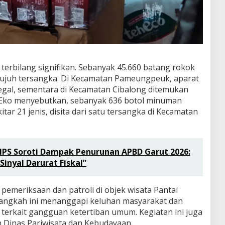
 terbilang signifikan. Sebanyak 45.660 batang rokok
i tujuh tersangka. Di Kecamatan Pameungpeuk, aparat
legal, sementara di Kecamatan Cibalong ditemukan
ki Eko menyebutkan, sebanyak 636 botol minuman
tar 21 jenis, disita dari satu tersangka di Kecamatan
GIPS Soroti Dampak Penurunan APBD Garut 2026:
Sinyal Darurat Fiskal”
emeriksaan dan patroli di objek wisata Pantai
Langkah ini menanggapi keluhan masyarakat dan
terkait gangguan ketertiban umum. Kegiatan ini juga
 Dinas Pariwisata dan Kebudayaan.