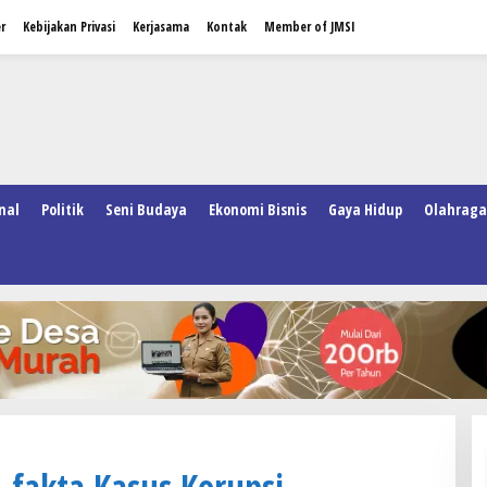
r
Kebijakan Privasi
Kerjasama
Kontak
Member of JMSI
nal
Politik
Seni Budaya
Ekonomi Bisnis
Gaya Hidup
Olahraga
-fakta Kasus Korupsi