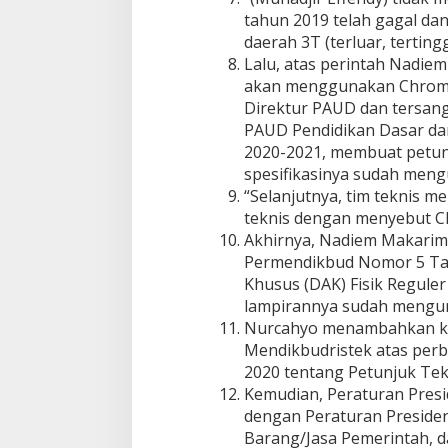
tahun 2019 telah gagal dan 
daerah 3T (terluar, terting
Lalu, atas perintah Nadie
akan menggunakan Chromeb
Direktur PAUD dan tersang
PAUD Pendidikan Dasar d
2020-2021, membuat petun
spesifikasinya sudah meng
“Selanjutnya, tim teknis m
teknis dengan menyebut C
Akhirnya, Nadiem Makarim
Permendikbud Nomor 5 Tah
Khusus (DAK) Fisik Regule
lampirannya sudah mengunc
Nurcahyo menambahkan ke
Mendikbudristek atas per
2020 tentang Petunjuk Tek
Kemudian, Peraturan Pres
dengan Peraturan Presid
Barang/Jasa Pemerintah, 