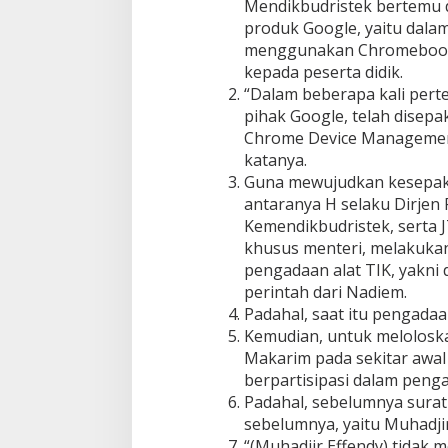
Mendikbudristek bertemu 
M
produk Google, yaitu dala
a
menggunakan Chromebook 
k
a
kepada peserta didik.
r
“Dalam beberapa kali per
i
pihak Google, telah disep
m
Chrome Device Management
katanya.
Guna mewujudkan kesepaka
antaranya H selaku Dirjen
Kemendikbudristek, serta J
khusus menteri, melakuka
pengadaan alat TIK, yak
perintah dari Nadiem.
Padahal, saat itu pengadaa
Kemudian, untuk melolosk
Makarim pada sekitar awal
berpartisipasi dalam penga
Padahal, sebelumnya surat 
sebelumnya, yaitu Muhadjir
“(Muhadjir Effendy) tidak