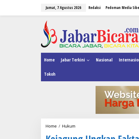
L
Jumat, 7 Agustus 2026
Redaksi
Pedoman Media Sibe
e
w
a
tutup
t
i
k
e
k
o
n
Home
Jabar Terkini
Nasional
Internasio
t
e
Tokoh
n
Home
/
Hukum
K
e
Kejagung Ungkap Fakta
j