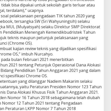
tidak bisa dipakai untuk sekolah garis terluar atau
gal, terdalam),” ucapnya.
m soal pelaksanaan pengadaan TIK tahun 2020 yang
ook, tersangka SW (Sri Wahyuningsih) selaku
ka MUL (Mulyatsyah) selaku Direktur SMP Direktorat
an Pendidikan Menengah Kemendikbudristek Tahun
juk teknis maupun petunjuk pelaksanaan yang
unci (Chrome OS).
embuat kajian
review
teknis yang dijadikan spesifikasi
hrome OS,” imbuh Nurcahyo.
 pada bulan Februari 2021 menerbitkan
un 2021 tentang Petunjuk Operasional Dana Alokasi
r Bidang Pendidikan Tahun Anggaran 2021 yang dalam
i spesifikasi Chrome OS.
tentuan yang dilanggar Nadiem Makarim selaku
buatannya, yaitu Peraturan Presiden Nomor 123 Tahun
nis Dana Alokasi Khusus Fisik Tahun Anggaran 2021.
iden Nomor 16 Tahun 2018 sebagaimana telah diubah
en Nomor 12 Tahun 2021 tentang Pengadaan
dan Peraturan LKPP Nomor 7 Tahun 2018