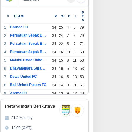
P
#
TEAM
P
W
D
L
T
S
Borneo FC
1
34
25
4
5
79
Persatuan Sepak Bola Indonesia Bandung
2
34
24
7
3
79
Persatuan Sepak Bola Indonesia Jakarta
3
34
22
5
7
71
Persatuan Sepak Bola Surabaya
4
34
16
10
8
58
Maluku Utara United FC
5
34
15
8
11
53
Bhayangkara Surabaya United
6
34
16
5
13
53
Dewa United FC
7
34
16
5
13
53
Bali United Pusam FC
8
34
14
9
11
51
Arema FC
9
34
13
9
12
48
1
Persatuan Sepak Bola Indonesia Tangerang
34
13
6
15
45
0
Pertandingan Berikutnya
1
PSIM Yogyakarta
34
11
12
11
45
1
31/8 Monday
1
Persatuan Sepakbola Indonesia Kediri
34
11
6
17
39
12:00 (GMT)
2