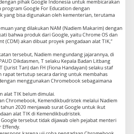
dengan pihak Google Indonesia untuk membicarakan
m program Google For Education dengan
yang bisa digunakan oleh kementerian, terutama
temuan yang dilakukan NAM (Nadiem Makarim) dengan
akati bahwa produk dari Google, yaitu Chrome OS dan
 (CDM) akan dibuat proyek pengadaan alat TIK,”
tan tersebut, Nadiem mengundang jajarannya, di
 PAUD Dikdasmen, T selaku Kepala Badan Litbang
T (Jurist Tan) dan FH (Fiona Handayani) selaku staf
n rapat tertutup secara daring untuk membahas
ni dengan menggunakan Chromebook sebagaimana
n alat TIK belum dimulai.
an Chromebook, Kemendikbudristek melalui Nadiem
 tahun 2020 menjawab surat Google untuk ikut
daan alat TIK di Kemendikbudristek.
Google tersebut tidak dijawab oleh pejabat menteri
 Effendy.
 merespons karena uji coba pengadaan Chromebook