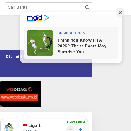
Otomotif
Pendidikan
Teknologi
Opini
LIHAT LEBIH
Liga 1
Klasemen