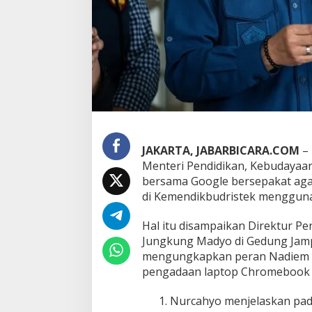
u
s
K
o
r
u
p
s
i
C
h
r
JAKARTA, JABARBICARA.COM
–
o
Menteri Pendidikan, Kebudayaa
m
bersama Google bersepakat agar
e
di Kemendikbudristek menggun
b
o
o
Hal itu disampaikan Direktur P
k
Jungkung Madyo di Gedung Jampi
N
mengungkapkan peran Nadiem s
a
pengadaan laptop Chromebook d
d
i
e
N​​​urcahyo menjelaskan pa
m